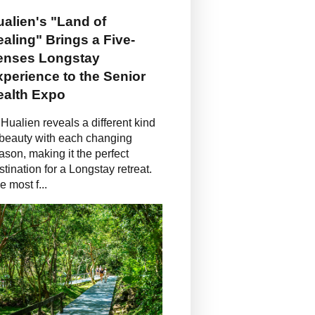
alien's "Land of
aling" Brings a Five-
enses Longstay
perience to the Senior
ealth Expo
Hualien reveals a different kind
 beauty with each changing
ason, making it the perfect
stination for a Longstay retreat.
e most f...