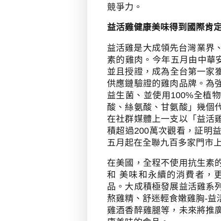
競爭力。
益活雞健康美味得到國際肯
益活雞是大成領先台灣業界
素的雞肉。今年五月由中華
並且授證，成為全台第一家
供應鏈驗證的雞肉品牌。為
益生菌、並使用
100%
全植物
酸、絲氨酸、甘氨酸」幾個
在社群媒體上一支以「益活
積超過
200
萬次觀看，証明
五月起在全聯九百多家門市
在美國，全程不使用抗生素
和 美味和永續的消費者，
品。大成積極發展益活雞系
熬雞精、舒迷輕食嫩雞胸
-
益
雞酒香醉雞腿等，未來將推