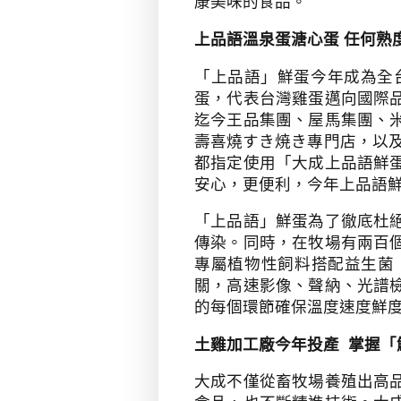
康美味的食品。
上品語溫泉蛋溏心蛋 任何熟
「上品語」鮮蛋今年成為全
蛋，代表台灣雞蛋邁向國際
迄今王品集團、屋馬集團、
壽喜燒すき焼き專門店，以
都指定使用「大成上品語鮮
安心，更便利，今年上品語
「上品語」鮮蛋為了徹底杜
傳染。同時，在牧場有兩百
專屬植物性飼料搭配益生菌
關，高速影像、聲納、光譜
的每個環節確保溫度速度鮮
土雞加工廠今年投產
掌握「
大成不僅從畜牧場養殖出高