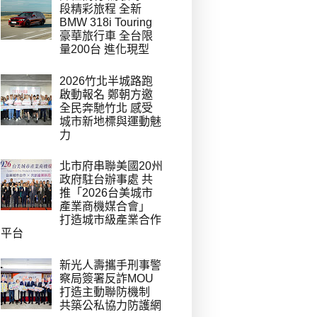
段精彩旅程 全新
BMW 318i Touring
豪華旅行車 全台限
量200台 進化現型
2026竹北半城路跑
啟動報名 鄭朝方邀
全民奔馳竹北 感受
城市新地標與運動魅
力
北市府串聯美國20州
政府駐台辦事處 共
推「2026台美城市
產業商機媒合會」
打造城市級產業合作
平台
新光人壽攜手刑事警
察局簽署反詐MOU
打造主動聯防機制
共築公私協力防護網