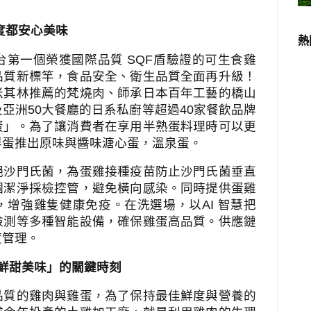
度都安心美味
熱
台第一個榮獲國際品質
SQF
盾驗證的可生食雞
品質新標竿，食品安全、衛生品質全面再升級！
米其林推薦的梵燒肉、師承日本百年工藝的橋山
及亞洲
50
大餐廳的日系私廚等超過
40
家餐飲品牌
蛋」。為了讓消費者在享用半熟蛋料理時可以更
鮮蛋推出原味與醬味溏心蛋，溫泉蛋。
絕沙門氏菌，為蛋雞接種疫苗防止沙門氏菌垂直
個潔淨採檢控管，避免橫向感染。同時提供蛋雞
，增強雞隻健康免疫。在洗選場，以
AI
智慧把
檢測等多種智能設備，確保雞蛋高品質。供應鏈
度管理。
鮮甜美味」的關鍵時刻
品質的雞肉與雞蛋，為了保持最佳鮮度與營養的