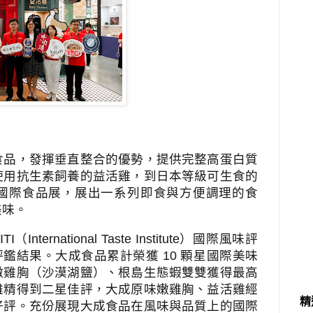
食品，發揮垂直整合的優勢，提供完整高蛋白質
使用抗生素飼養的益活雞，到日本等級可生食的
國際食品展，展出一系列即食與方便調理的食
美味。
ITI
（
International Taste Institute
）國際風味評
評鑑結果。大成食品累計榮獲
10
顆星國際美味
嫩雞胸（沙漠湖鹽）、根島生態蝦雙雙獲得最高
雞精得到二星佳評，大成原味嫩雞胸、益活雞經
精
好評。充份展現大成食品在風味與品質上的國際