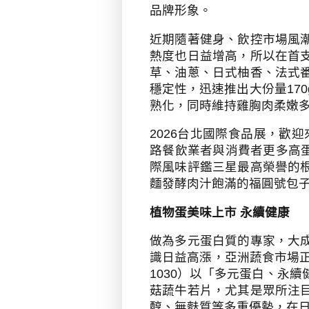
品牌形象。
近期隨著健身、飲控市場風
熱度也日益增高，所以在首
草、油蔥、日式柚香、法式
穩定性，迅速推出大份量
170
熟化，同時維持雞胸肉柔嫩
2026
台北國際食品展，歡迎
路餐飲業者與消費者更多高
際風味評鑑三星最高榮譽的
麵發酵肉汁飽滿的福圓號包
植物蛋美味上市 永續健康
做為多元蛋白質的專家，大
識日益高漲，亞洲蔬食市場
1030
）以「多元蛋白、永續
菇蔬牛若片，尤其是眾所注
醇、無麩質等多重優勢，在