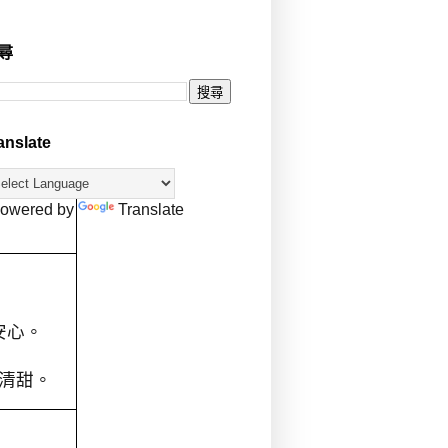
尋
anslate
owered by
Translate
安心。
清甜。