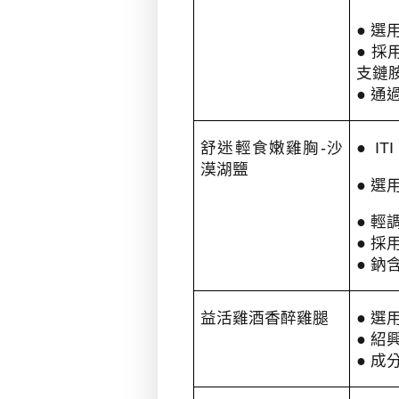
●
選
●
採
支鏈
●
通
舒迷輕食嫩雞胸
-
沙
● ITI
漠湖鹽
●
選
●
輕
●
採
●
鈉
益活雞酒香醉雞腿
●
選
●
紹
●
成