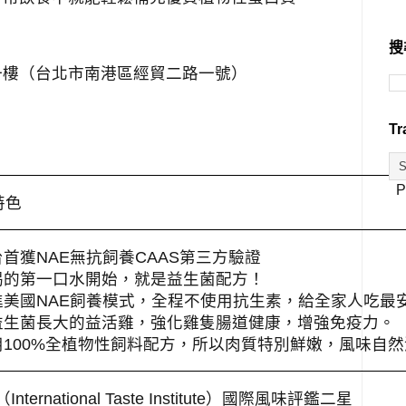
搜
一樓（台北市南港區經貿二路一號）
Tr
P
特色
台首獲
NAE
無抗飼養
CAAS
第三方驗證
喝的第一口水開始，就是益生菌配方！
進美國
NAE
飼養模式，全程不使用抗生素，給全家人吃最
益生菌長大的益活雞，強化雞隻腸道健康，增強免疫力。
用
100%
全植物性飼料配方，所以肉質特別鮮嫩，風味自然
（
International Taste Institute
）國際風味評鑑二星