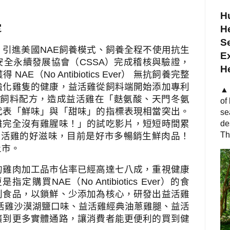
Hu
定
He
S
、引進美國
NAE
飼養模式、飼養全程不使用抗生
Ex
安全永續發展協會（
CSSA
）完成稽核與驗證，
H
獲得
NAE
（
No Antibiotics Ever
） 無抗飼養完整
強化雞隻的健康，益活雞從飼料端開始添加專利
▲ 
飼料配方，造成益活雞在「麩氨酸、天門冬氨
of
代表「鮮味」與「甜味」的指標表現相當突出。
se
雞完全沒有雞腥味！」的試吃影片，短短時間累
de
Th
益活雞的好滋味，目前是好市多暢銷生鮮肉品！
上市。
的雞肉加工品市佔率已經高達七八成，重視健康
更是指定購買
NAE
（
No Antibiotics Ever
）的食
列食品，以鎖鮮、少添加為核心，研發出益活雞
活雞沙漠湖鹽口味、益活雞經典油蔥雞腿、益活
廣到更多實體通路，讓消費者能更便利的買到健