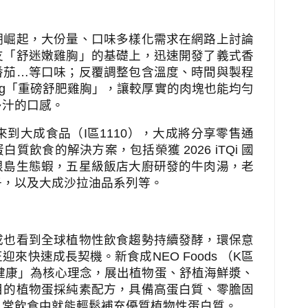
潮崛起，大份量、口味多樣化需求在網路上討論
支「舒迷嫩雞胸」的基礎上，迅速開發了義式香
番茄
…
等口味；反覆調整包含溫度、時間與製程
g
「重磅舒肥雞胸」，讓較厚實的肉塊也能均勻
多汁的口感。
來到大成食品（
I
區
1110
），大成將分享零售通
蛋白質飲食的解決方案，包括榮獲
2026 iTQi
國
根島生態蝦，五星級飯店大廚研發的牛肉湯，老
子，以及大成沙拉油品系列等。
成也看到全球植物性飲食趨勢持續發酵，環保意
正迎來快速成長契機。新食成
NEO Foods
（
K
區
健康」為核心理念，展出植物蛋、舒植海鮮漿、
目的植物蛋採純素配方，具備高蛋白質、零膽固
日常飲食中就能輕鬆補充優質植物性蛋白質。