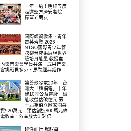
一年一約！明緯五度
走進聖方濟安老院
探望老朋友
國際師資雲集、青年
菁英齊聚 2026
NTSO國際青少年管
弦樂營成果展現世界
級培育能量 教授室
內樂音樂會學員共演 成果音樂
會挑戰貝多芬、馬勒經典鉅作
讓善款發電20年 台
灣大「種福電」十年
建10座公益電廠 綠
能收益估破億元 第
十屆為伯立歐家園募
資520萬元 預估創造800萬元綠
電收益、效益放大1.54倍
帥性而行 駕馭每一