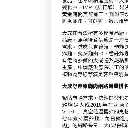
食品，也不斷精進技術。大
變化中，
IMP
（肌苷酸） 是
黃金時間烹飪加工，充份表
雞蔥油雞、甘蔗雞、鹹水雞
大成在台灣擁有多座食品廠
品廠，馬稠後食品廠是一座
需求，供應包含醃漬、預炸
炸雞、炙烤雞肉串、香辣炸
有電商熱銷的大成慢熬雞精
生產；中壢廠供應深加工的
植物肉專線等滿足客戶與消
大成舒迷雞胸肉網路聲量排
緊貼市場需求，快速開發也
雞胸是大成
2018
年在超商
Vide
）」真空低溫慢煮的烹
七年來持續熱銷，每日銷售
肉」的網路聲量，大成舒迷