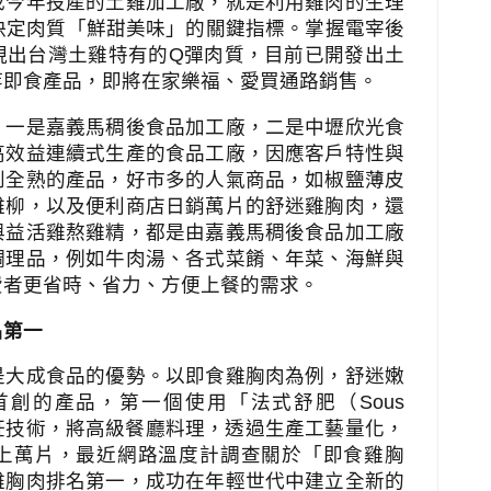
成今年投產的土雞加工廠，就是利用雞肉的生理
決定肉質「鮮甜美味」的關鍵指標。掌握電宰後
現出台灣土雞特有的
Q
彈肉質，目前已開發出土
等即食產品，即將在家樂福、愛買通路銷售。
，一是嘉義馬稠後食品加工廠，二是中壢欣光食
高效益連續式生產的食品工廠，因應客戶特性與
到全熟的產品，好市多的人氣商品，如椒鹽薄皮
雞柳，以及便利商店日銷萬片的舒迷雞胸肉，還
與益活雞熬雞精，都是由嘉義馬稠後食品加工廠
調理品，例如牛肉湯、各式菜餚、年菜、海鮮與
費者更省時、省力、方便上餐的需求。
名第一
是大成食品的優勢。以即食雞胸肉為例，舒迷嫩
首創的產品，第一個使用「法式舒肥（
Sous
飪技術，將高級餐廳料理，透過生產工藝量化，
上萬片，最近網路溫度計調查關於「即食雞胸
雞胸肉排名第一，成功在年輕世代中建立全新的