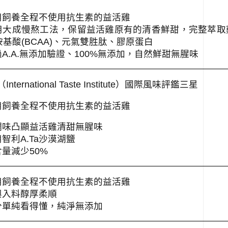
用飼養全程不使用抗生素的益活雞
用大成慢熬工法，保留益活雞原有的清香鮮甜，完整萃取
胺基酸
(BCAA)
、元氣雙胜肽、膠原蛋白
過
A.A.
無添加驗證、
100%
無添加，自然鮮甜無腥味
（
International Taste Institute
）國際風味評鑑三星
用飼養全程不使用抗生素的益活雞
調味凸顯益活雞清甜無腥味
用智利
A.Ta
沙漠湖鹽
含量減少
50%
用飼養全程不使用抗生素的益活雞
興入料醇厚柔順
分單純看得懂，純淨無添加