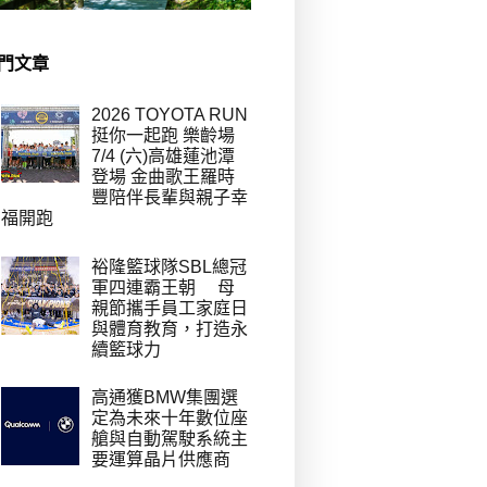
門文章
2026 TOYOTA RUN
挺你一起跑 樂齡場
7/4 (六)高雄蓮池潭
登場 金曲歌王羅時
豐陪伴長輩與親子幸
福開跑
裕隆籃球隊SBL總冠
軍四連霸王朝 母
親節攜手員工家庭日
與體育教育，打造永
續籃球力
高通獲BMW集團選
定為未來十年數位座
艙與自動駕駛系統主
要運算晶片供應商