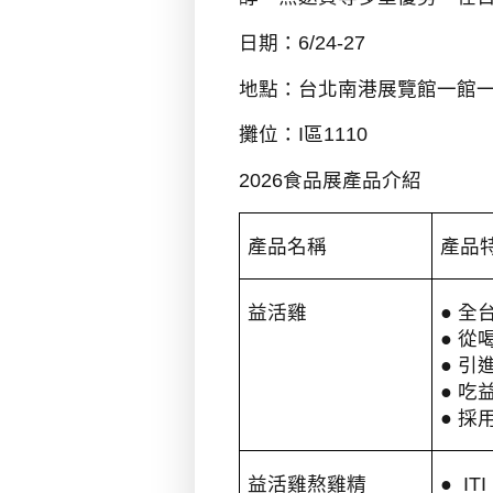
日期：
6/24-27
地點：台北南港展覽館一館
攤位：
I
區
1110
2026
食品展產品介紹
產品名稱
產品
益活雞
●
全
●
從
●
引
●
吃
●
採
益活雞熬雞精
● ITI