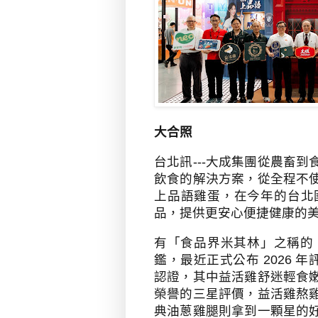
大合照
台北訊
---
大成集團從農畜到
飲食的解決方案，從全程不
上品語雞蛋，在今年的台北
品，提供更安心便捷健康的
有「食品界米其林」之稱的
鑑，最近正式公布
2026
年
認證，其中益活雞舒迷輕食
榮譽的三星評價，益活雞熬
典油蔥雞腿則拿到一顆星的