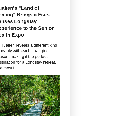
alien's "Land of
aling" Brings a Five-
enses Longstay
perience to the Senior
ealth Expo
Hualien reveals a different kind
 beauty with each changing
ason, making it the perfect
stination for a Longstay retreat.
e most f...