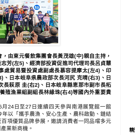
，由東元餐飲集團會長黃茂雄(中)親自主持，
志芳(左5)、經濟部投資促進司代理司長呂貞慧
辦事處貿易暨投資處副處長慕容提摩太(左4)、印
)、日本岐阜県農政部次長河尻 克晴(右3)、日
次長萩原 圭(右2)、日本岐阜縣恵那市副市長柘
署養殖漁業組副組長林緣珠(右4)等國內外重要貴
6
月
24
日至
27
日連續四天參與南港展覽館一館
今年以「攜手農漁、安心生產、農科啟動、鏈結
近百項優質品牌參展，邀請消費者一同品嚐多元
創產業新商機。
精