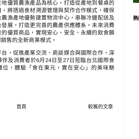
在地優質農漁產品為核心，打造從產地到餐桌的
用，將透過食材溯源管理與契作合作模式，確保
合農漁產地優勢建置物流中心，串聯冷鏈配送及
熱
合發展，打造更完善的農產供應體系。未來消費
產的優質商品，實現安心、安全、永續的飲食願
到銷售的全新商業模式。
平台，促進產業交流、商談媒合與國際合作，深
夥伴及消費者於
6
月
24
日至
27
日蒞臨台北國際食
攤位，體驗「食在東元，實在安心」的美味魅
首頁
較舊的文章