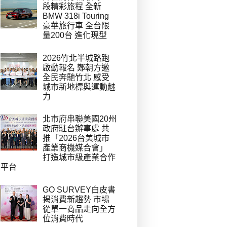
段精彩旅程 全新
BMW 318i Touring
豪華旅行車 全台限
量200台 進化現型
2026竹北半城路跑
啟動報名 鄭朝方邀
全民奔馳竹北 感受
城市新地標與運動魅
力
北市府串聯美國20州
政府駐台辦事處 共
推「2026台美城市
產業商機媒合會」
打造城市級產業合作
平台
GO SURVEY白皮書
揭消費新趨勢 市場
從單一商品走向全方
位消費時代