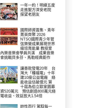
一年一約！明緯五度
走進聖方濟安老院
探望老朋友
國際師資雲集、青年
菁英齊聚 2026
NTSO國際青少年管
弦樂營成果展現世界
級培育能量 教授室
內樂音樂會學員共演 成果音樂
會挑戰貝多芬、馬勒經典鉅作
讓善款發電20年 台
灣大「種福電」十年
建10座公益電廠 綠
能收益估破億元 第
十屆為伯立歐家園募
資520萬元 預估創造800萬元綠
電收益、效益放大1.54倍
帥性而行 駕馭每一