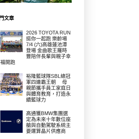
門文章
2026 TOYOTA RUN
挺你一起跑 樂齡場
7/4 (六)高雄蓮池潭
登場 金曲歌王羅時
豐陪伴長輩與親子幸
福開跑
裕隆籃球隊SBL總冠
軍四連霸王朝 母
親節攜手員工家庭日
與體育教育，打造永
續籃球力
高通獲BMW集團選
定為未來十年數位座
艙與自動駕駛系統主
要運算晶片供應商