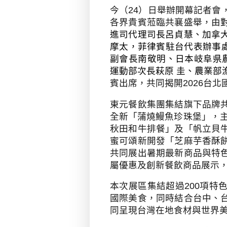
今（
24
）日舉辦開幕記者會
各界貴賓蒞臨共襄盛舉，由
進司代理司長呂貞慧、加拿
摩太，菲律賓駐台代表辦事
副會長南敬明、日本岐阜県農
運動部次長萩原 圭、農業部
賓出席，共同揭開
2026
台北
東元餐飲集團集結旗下品牌
全新「蒲燒鰻魚珍珠堡」，
秋田和牛排餐」及「帆立貝
蜜可頌新開發「芝麻芋香酥
共同展出暑期最新商品與特
屬優惠及創新餐飲商品展示
本次展區集結超過
200
項特
國際美食，同時結合台中、
同呈現台灣在地食材與世界