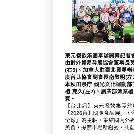
東元餐飲集團舉辦開幕記者會
由對外貿易發展協會董事長黃
(右5)、加拿大駐臺北貿易
度台北協會副會長南敬明(左3
本秋田県庁 觀光文化運動部
植 克久(左2)、農業部漁業
賓
。
【台北訊】
東元餐飲集團於
「
2026
台北國際食品展」，
全球」為主軸，集結國內外
美食，探索市場新趨勢，共