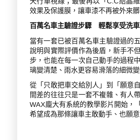
天行車視線；最後再以「
C.C
結晶維
效果及保護膜，讓車漆不再被外來髒
百萬名車主驗證步驟 輕鬆享受洗車
當有一套已被百萬名車主驗證過的
說明與實際評價作為後盾，新手不
步，也能在每一次自己動手的過程
璃變清楚、雨水更容易滑落的細微變
從「只敢把車交給別人」到「願意
間差的往往只是一套不複雜、有人
WAX
龐大有系統的教學影片開始，
希望成為那條讓車主敢動手、也願意