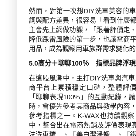
然而，對第一次想
DIY
洗車美容的車
詞與配方差異，很容易「看到什麼
主會先上網做功課，「跟著評價走
降低踩雷風險的第一步，也讓電商
用品，成為觀察用車族群需求變化的
5.0
高分＋聊聊
100
％ 指標品牌浮現
在這股風潮中，主打
DIY
洗車與汽車
商平台上累積穩定口碑，整體評
「聊聊表現
100%
」的互動紀錄，讓
時，會優先參考其商品與教學內容
參考指標之一。
K-WAX
也持續觀察
中，整合出在電商熱銷及評價表現
沫洗車精」、「美白潔淨蠟」、「