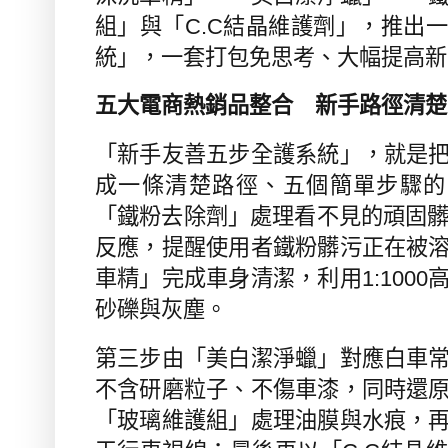
組」與「
C.C
結晶維護劑」，推出一
統」，一套打包免思考、大幅提高新
五大電商熱銷品整合 新手路徑清楚
「新手友善五步全護系統」，就是
成一條清楚路徑、五個簡單步驟的
「鐵粉去除劑」處理看不見的頑固
反應，提醒使用者鐵粉髒污正在被
車精」完成車身清潔，利用
1:1000
砂礫與灰塵。
第三步由「美白潔淨蠟」對應白車
不含研磨粒子、不傷車漆，同時還
「玻璃維護組」處理油膜與水痕，