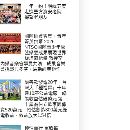
一年一約！明緯五度
走進聖方濟安老院
探望老朋友
國際師資雲集、青年
菁英齊聚 2026
NTSO國際青少年管
弦樂營成果展現世界
級培育能量 教授室
內樂音樂會學員共演 成果音樂
會挑戰貝多芬、馬勒經典鉅作
讓善款發電20年 台
灣大「種福電」十年
建10座公益電廠 綠
能收益估破億元 第
十屆為伯立歐家園募
資520萬元 預估創造800萬元綠
電收益、效益放大1.54倍
帥性而行 駕馭每一