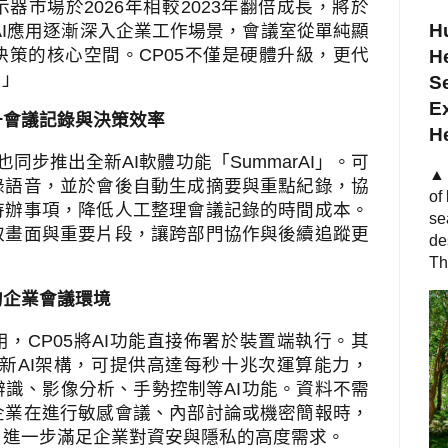
示器市場於
2026
年相較
2023
年翻倍成長，將於
Hu
I
應用逐漸深入企業工作場景，會議室從單純顯
決策的核心空間。
CP05
不僅是硬體升級，更代
He
。」
S
Ex
升會議記錄與決策效率
H
也同步推出全新
AI
軟體功能「
SummarAI
」。可
▲ 
錄語音，並於會後自動生成摘要與重點紀錄，協
of
待辦事項，降低人工整理會議記錄的時間成本。
se
取畫面與重要片段，讓跨部門協作與後續追蹤更
de
Th
的企業會議環境
用，
CP05
將
AI
功能直接佈署於裝置端執行。其
新
AI
架構，可提供高達每秒十兆次運算能力，
辨識、影像分析、手勢控制等
AI
功能。資料不需
企業在進行敏感會議、內部討論或機密簡報時，
，進一步滿足企業對資安與隱私的高度需求。