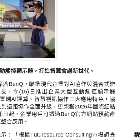
大型互動觸控顯示器，打造智慧會議新世代。
品牌
BenQ
，瞄準現代企業對
AI
協作與混合式辦
成長，今
(15)
日推出企業大型互動觸控顯示器
置端
AI
運算、智慧視訊協作三大應用特色，協
全到遠距協作全面升級，更榮獲
2026
年國際紅點
即日起，企業用戶可透過
BenQ
官方網站預約產
室整合應用。
表示：「根據
Futuresource Consulting
市場調查
精