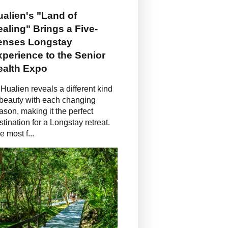
alien's "Land of
aling" Brings a Five-
enses Longstay
perience to the Senior
ealth Expo
Hualien reveals a different kind
 beauty with each changing
ason, making it the perfect
stination for a Longstay retreat.
e most f...