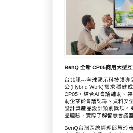
BenQ 全新 CP05商用
台北訊
---
全球顯示科技領導
公
(Hybrid Work)
需求穩健
CP05
，結合
AI
會議輔助、裝
助企業從會議記錄、資料安
設計獎產品設計類別獎項。
品體驗，實際了解智慧會議
BenQ
台灣區總經理邱慧玲