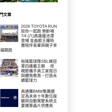
門文章
2026 TOYOTA RUN
挺你一起跑 樂齡場
7/4 (六)高雄蓮池潭
登場 金曲歌王羅時
豐陪伴長輩與親子幸
福開跑
裕隆籃球隊SBL總冠
軍四連霸王朝 母
親節攜手員工家庭日
與體育教育，打造永
續籃球力
高通獲BMW集團選
定為未來十年數位座
艙與自動駕駛系統主
要運算晶片供應商