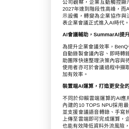
公司觀察，企業互動觸控顯
2027
年達到階段性高峰，而
A
示設備，轉變為企業協作與
表企業會議正式進入
AI
時代
AI
會議輔助，
SummarAI
提
為提升企業會議效率，
BenQ
自動錄製會議內容、即時轉
助團隊快速整理決策內容與
使用者亦可於會議過程中擷
加有效率。
裝置端
AI
運算
，打造更安全
不同於仰賴雲端運算的
AI
應
內建的
10 TOPS NPU
採用最
並支援會議語音轉錄、手寫
上傳至雲端即可完成運算，
也能有效降低資料外流風險