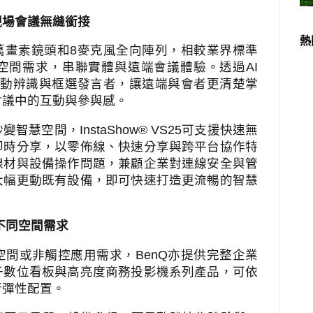
現場會議無縫銜接
熱
萬畫素鏡頭和
8
麥克風全向陣列，相較業界標準
空間需求，串聯實體與遠端會議體驗。透過
AI
動辨識與框選發言者，讓遠端與會者更清楚掌
會議中的互動與參與感。
秒變智慧空間，
InstaShow® VS25
可支援快速無
即時分享，以零佈線、快速分享與跨平台協作特
線材與設備操作問題，兼顧企業對連線安全與管
大幅更動既有設備，即可快速打造更流暢的智慧
不同空間需求
空間或非觸控應用需求，
BenQ
亦提供完整企業
子數位看板與高亮度商務投影機系列產品，可依
行彈性配置。