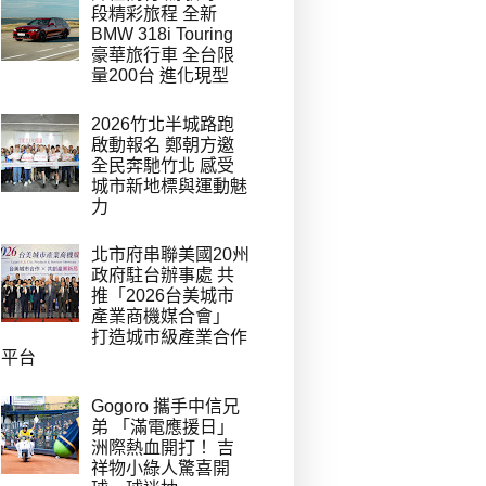
段精彩旅程 全新
BMW 318i Touring
豪華旅行車 全台限
量200台 進化現型
2026竹北半城路跑
啟動報名 鄭朝方邀
全民奔馳竹北 感受
城市新地標與運動魅
力
北市府串聯美國20州
政府駐台辦事處 共
推「2026台美城市
產業商機媒合會」
打造城市級產業合作
平台
Gogoro 攜手中信兄
弟 「滿電應援日」
洲際熱血開打！ 吉
祥物小綠人驚喜開