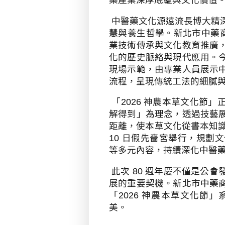
中醫藥文化源遠流長博大精
慧與養生哲學。新北市中藥
業技術傳承與文化教育推廣
化的歷史脈絡與現代應用。
現場示範，由專業人員展示
流程，呈現傳統工法的細膩
「
2026
神農本草文化節」
解得到」為理念，透過技藝
距離，使本草文化從書本知
10
日假先嗇宮舉行，規劃文
等多元內容，持續深化中醫
此次
80
週年慶不僅是公會
展的重要契機。新北市中藥
「
2026
神農本草文化節」
美
。