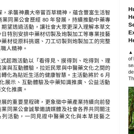
Hu
深，承襲神農大帝嘗百草精神，蘊含豐富生活智
He
商業同業公會歷經
80
年發展，持續推動中藥專
S
，期望透過活動，讓社會大眾更深入理解本草文
Ex
今日特別安排中藥材切製及炮製加工等專業技藝
H
中藥材從原料挑選、刀工切製到炮製加工的完整
與職人精神。
▲ 
of
正式起跑活動以「看得見、摸得到、吃得到、理
se
展演與互動體驗，拉近民眾與中醫藥文化之間的
de
識轉化為貼近生活的健康智慧。主活動將於
6
月
Th
化展示、互動體驗及中藥知識推廣、公益活動
藥文化推廣。
發展的重要里程碑，更象徵中藥產業持續向前發
商業同業公會誠摯邀請媒體及社會各界共同關注
系列活動，一同見證中醫藥文化與本草技藝之