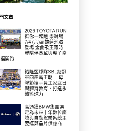
門文章
2026 TOYOTA RUN
挺你一起跑 樂齡場
7/4 (六)高雄蓮池潭
登場 金曲歌王羅時
豐陪伴長輩與親子幸
福開跑
裕隆籃球隊SBL總冠
軍四連霸王朝 母
親節攜手員工家庭日
與體育教育，打造永
續籃球力
高通獲BMW集團選
定為未來十年數位座
艙與自動駕駛系統主
要運算晶片供應商