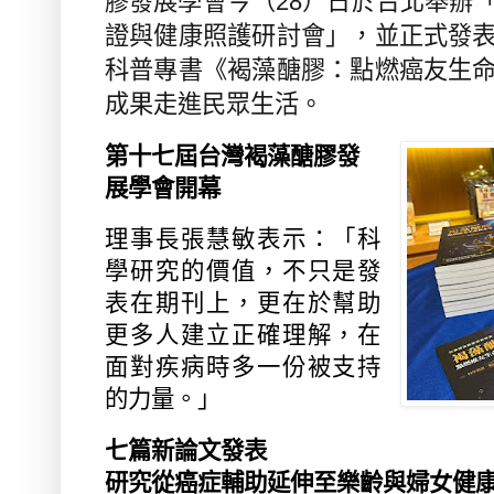
膠發展學會今（
28
）日於台北舉辦
證與健康照護研討會」，並正式發
科普專書《褐藻醣膠：點燃癌友生
成果走進民眾生活。
第十七屆台灣褐藻醣膠發
展學會開幕
理事長張慧敏表示：「科
學研究的價值，不只是發
表在期刊上，更在於幫助
更多人建立正確理解，在
面對疾病時多一份被支持
的力量。」
七篇新論文發表
研究從癌症輔助延伸至樂齡與婦女健