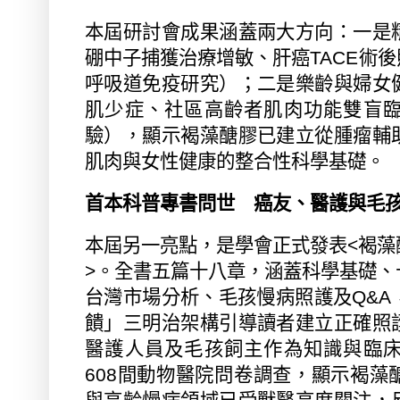
本屆研討會成果涵蓋兩大方向：一是
硼中子捕獲治療增敏、肝癌
TACE
術後
呼吸道免疫研究）；二是樂齡與婦女
肌少症、社區高齡者肌肉功能雙盲
驗），顯示褐藻醣膠已建立從腫瘤輔
肌肉與女性健康的整合性科學基礎。
首本科普專書問世 癌友、醫護與毛
本屆另一亮點，是學會正式發表
<
褐藻
>
。全書五篇十八章，涵蓋科學基礎、
台灣市場分析、毛孩慢病照護及
Q&A
饋」三明治架構引導讀者建立正確照
醫護人員及毛孩飼主作為知識與臨
608
間動物醫院問卷調查，顯示褐藻