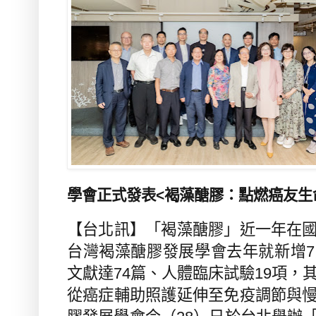
學會正式發表
<
褐藻醣膠：點燃癌友生
【台北訊】「褐藻醣膠」近一年在
台灣褐藻醣膠發展學會去年就新增
7
文獻達
74
篇、人體臨床試驗
19
項，
從癌症輔助照護延伸至免疫調節與