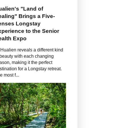
alien's "Land of
aling" Brings a Five-
enses Longstay
perience to the Senior
ealth Expo
Hualien reveals a different kind
 beauty with each changing
ason, making it the perfect
stination for a Longstay retreat.
e most f...