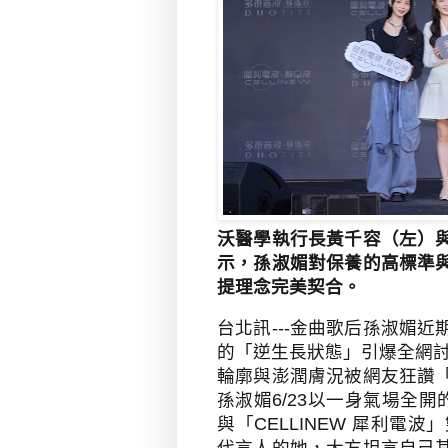
沃醫學執行長黃千容（左）
示，孫淑媚對保養的高標準
提理念完美契合。
台北訊
---
金曲歌后孫淑媚近
的「逆生長狀態」引爆全網
輪廓與澎潤膚況被網友狂讚
孫淑媚
6/23
以一身氣場全開
與「
CELLINEW
犀利電波」