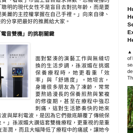
其實「看破了市面上盲目追求條數、忍痛硬撐的
「聰明的現代女性不是盲目去對抗年齡，而是要
Hu
把美麗的主控權掌握在自己手裡。」向來自律、
He
驗的分享把最好的推薦給大家。
S
Ex
「電音雙機」的挑剔關鍵
H
▲ 
面對緊湊的演藝工作與無縫切
of
se
換的生活步調，孫淑媚在挑選
de
保養療程時，她更看重「效
Th
率」與「舒適度」。她坦言，
身邊很多朋友為了凍齡，常常
要熬過漫長的保養煎熬與繁複
的修復期，甚至在療程中強忍
刺痛，這對生活節奏快的她來
音波與犀利電波，是因為它們徹底顛覆了傳統保
象。」孫淑媚大讚這套雙機療程，更重視的是重
在澎潤，而且大幅降低了療程中的痛感，讓她今