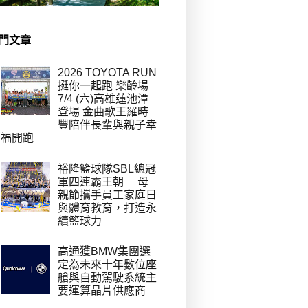
門文章
2026 TOYOTA RUN
挺你一起跑 樂齡場
7/4 (六)高雄蓮池潭
登場 金曲歌王羅時
豐陪伴長輩與親子幸
福開跑
裕隆籃球隊SBL總冠
軍四連霸王朝 母
親節攜手員工家庭日
與體育教育，打造永
續籃球力
高通獲BMW集團選
定為未來十年數位座
艙與自動駕駛系統主
要運算晶片供應商