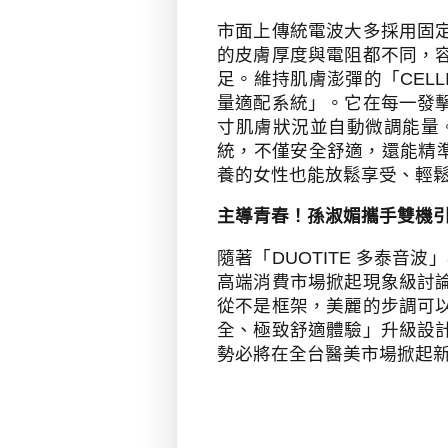
市面上傳統電波大多採用固
的皮膚厚度與電阻都不同，
足。維持肌膚澎彈的「
CEL
量適配系統」。它在每一發
寸肌膚狀況並自動微調能量
統，不僅安全舒適，還能精
養的女性也能放鬆享受、輕
主導青春！孫淑媚攜手雙機
隨著「
DUOTITE
多泰音波」
高端消費市場掀起現象級討
從不是框架，美麗的步調可
全、極致舒適體驗」升級設
勢必將在全台醫美市場掀起