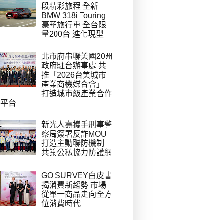
段精彩旅程 全新
BMW 318i Touring
豪華旅行車 全台限
量200台 進化現型
北市府串聯美國20州
政府駐台辦事處 共
推「2026台美城市
產業商機媒合會」
打造城市級產業合作
平台
新光人壽攜手刑事警
察局簽署反詐MOU
打造主動聯防機制
共築公私協力防護網
GO SURVEY白皮書
揭消費新趨勢 市場
從單一商品走向全方
位消費時代