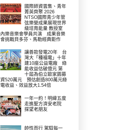
國際師資雲集、青年
菁英齊聚 2026
NTSO國際青少年管
弦樂營成果展現世界
級培育能量 教授室
內樂音樂會學員共演 成果音樂
會挑戰貝多芬、馬勒經典鉅作
讓善款發電20年 台
灣大「種福電」十年
建10座公益電廠 綠
能收益估破億元 第
十屆為伯立歐家園募
資520萬元 預估創造800萬元綠
電收益、效益放大1.54倍
一年一約！明緯五度
走進聖方濟安老院
探望老朋友
帥性而行 駕馭每一