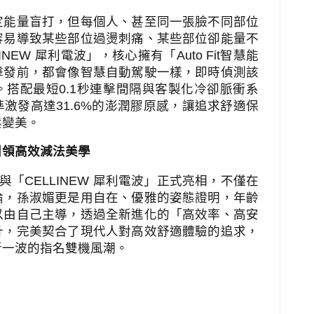
定能量盲打，但每個人、甚至同一張臉不同部位
容易導致某些部位過燙刺痛、某些部位卻能量不
LINEW
犀利電波」，核心擁有「
Auto Fit
智慧能
擊發前，都會像智慧自動駕駛一樣，即時偵測該
。搭配最短
0.1
秒連擊間隔與客製化冷卻脈衝系
準激發高達
31.6%
的澎潤膠原感，讓追求舒適保
鬆變美。
引領高效減法美學
與「
CELLINEW
犀利電波」正式亮相，不僅在
論，孫淑媚更是用自在、優雅的姿態證明，年齡
以由自己主導，透過全新進化的「高效率、高安
計，完美契合了現代人對高效舒適體驗的追求，
新一波的指名雙機風潮。