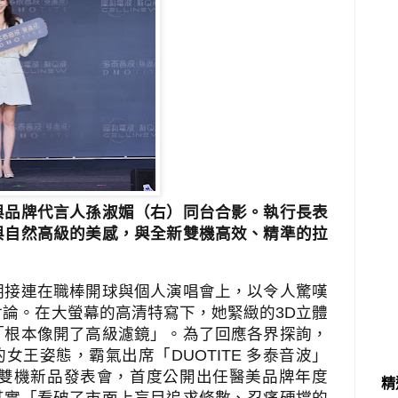
與品牌代言人孫淑媚（右）同台合影。執行長表
與自然高級的美感，與全新雙機高效、精準的拉
期接連在職棒開球與個人演唱會上，以令人驚嘆
討論。在大螢幕的高清特寫下，她緊緻的
3D
立體
「根本像開了高級濾鏡」。為了回應各界探詢，
的女王姿態，霸氣出席「
DUOTITE
多泰音波」
雙機新品發表會，首度公開出任醫美品牌年度
精