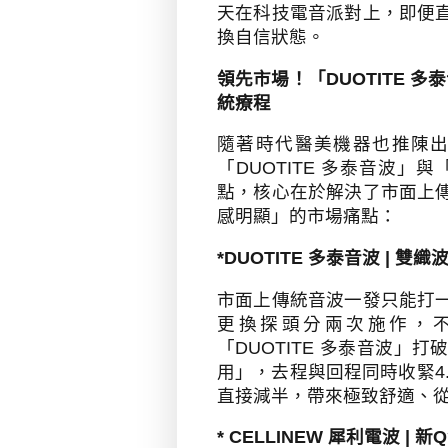
天在科技電音派對上，即便
換自信狀態。
領先市場！「
DUOTITE
多泰
統療程
隨著時代醫美機器也推陳
「
DUOTITE
多泰音波」與
點，核心在於解決了市面上
感明顯」的市場痛點：
*DUOTITE
多泰音波
|
雙織
市面上傳統音波一發只能打
更換探頭分兩次施作，
「
DUOTITE
多泰音波」打
用」，去程與回程同時收緊
4
直接減半，帶來極致舒適、
* CELLINEW
犀利電波
|
新
Q