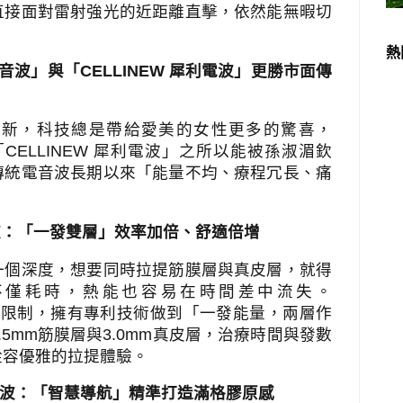
直接面對雷射強光的近距離直擊，依然能無暇切
熱
音波」與「
CELLINEW
犀利電波」更勝市面傳
出新，科技總是帶給愛美的女性更多的驚喜，
「
CELLINEW
犀利電波」之所以能被孫淑湄欽
傳統電音波長期以來「能量不均、療程冗長、痛
波：「一發雙層」效率加倍、舒適倍增
一個深度，想要同時拉提筋膜層與真皮層，就得
不僅耗時，熱能也容易在時間差中流失。
破限制，擁有專利技術做到「一發能量，兩層作
.5mm
筋膜層與
3.0mm
真皮層，治療時間與發數
從容優雅的拉提體驗。
波：「智慧導航」精準打造滿格膠原感