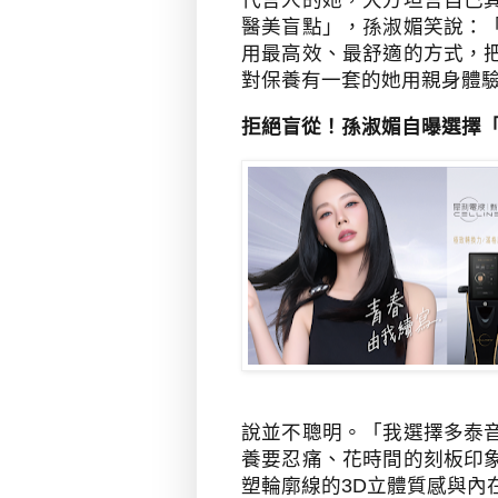
代言人的她，大方坦言自己
醫美盲點」，孫淑媚笑說：
用最高效、最舒適的方式，
對保養有一套的她用親身體
拒絕盲從！孫淑媚自曝選擇
說並不聰明。「我選擇多泰
養要忍痛、花時間的刻板印
塑輪廓線的
3D
立體質感與內