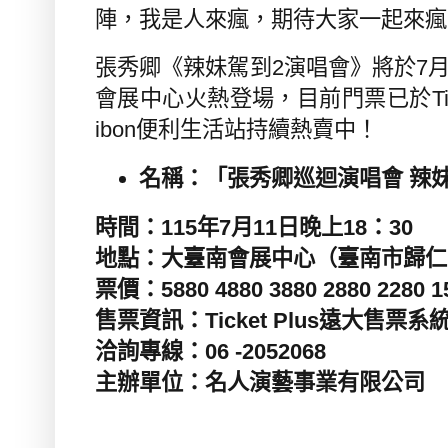
陣，我是人來瘋，期待大家一起來瘋
張秀卿《辣妹駕到
2
演唱會》將於
7
會展中心火熱登場，目前門票已於
T
ibon
便利生活站持續熱賣中！
名稱：「張秀卿巡迴演唱會 辣
時間：
115
年
7
月
11
日晚上
18
：
30
地點：大臺南會展中心（臺南市歸仁
票價：
5880 4880 3880 2880 2280 
售票資訊：
Ticket Plus
遠大售票系
洽詢專線：
06 -2052068
主辦單位：
名人演藝事業
有限公司