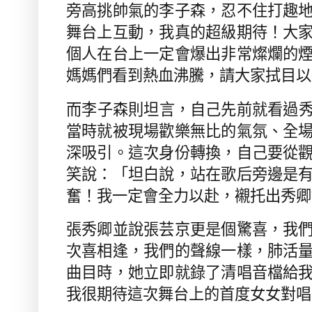
旁高挑帥氣的李子森，忍不住打趣
舞台上互動，我真的超級期待！大
個人在台上一定會爆出非常燦爛的
媽媽們看到熱血沸騰，請大家拭目以
而李子森則坦言，自己先前就看過
當時就被現場歡樂無比的氣氛、全
深吸引。這次身份轉換，自己要從
笑說：「坦白說，站在歌后旁邊是
奮！我一定會全力以赴，襯托出秀卿
張秀卿並說張芸京更是個驚喜，我
次喜相逢，我們的聲線一樣，肺活
曲目時，她立即就錄了清唱音檔給
我很期待這次舞台上的首度女女對唱