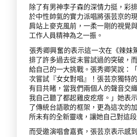
除了有男神李子森的深情力挺，彩
於中性帥氣的實力派唱將張芸京的
肩站上麥克風前，一柔一剛的視覺
工作人員精神為之一振。
張秀卿興奮的表示這一次在《辣妹
排了許多過去從未嘗試過的突破，
給自己的一大挑戰。張秀卿笑說：
次嘗試『女女對唱』！張芸京獨特
有目共睹，當我們兩個人的聲音交
我自己聽了都起雞皮疙瘩。」她表
了傳統台語歌的框架，更為這次的
所未有的全新靈魂，讓她自己對這段
而受邀演唱會嘉賓，張芸京表示感