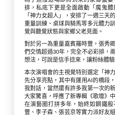
排，私底下更是全面啟動「魔鬼體
「神力女超人」，安排了一週三天
重量訓練、桌球與騎馬等多元體力
覺與聽覺狀態與家鄉父老見面。
對於另一為重量嘉賓羅時豐，張秀
們交情超過
30
年，完全不必彩排，
想法，可說是信手捻來，讓粉絲體驗
本次演唱會的主視覺特別選定「神
先分享亮點，其中有運用
AI
的橋段
我對話，當然還有許多我第一次的
大家驚喜，呼應了新專輯《歌壇》
在演藝圈打拼多年，始終如鋼鐵般
豐、李子森、張芸京等實力派好友