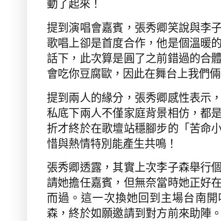
動了起來！
提到演唱會嘉賓，張秀卿笑說與李
歌唱上卻是首度合作，他是個溫暖
話下，此次算是圓了之前錯過的合
會吃你豆腐歐，因此在舞台上我們倆
提到兩人的緣分，張秀卿感性表示
私底下兩人不僅家庭背景相仿，都
折才終於在歌壇站穩腳步的「苦命
惜與熱情特別能產生共鳴！
張秀卿透露，其實上次李子森舉行
請她擔任嘉賓，但無奈當時她正好
而過。這一次換她回到主場台南開
森，終於如願邀請到對方前來助陣