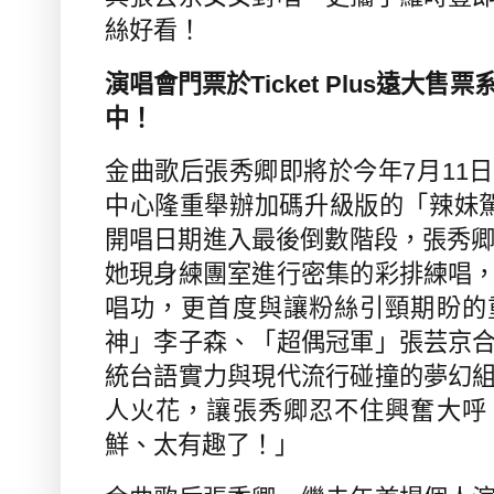
絲好看！
演唱會門票於
Ticket Plus
遠大售票
中！
金曲歌后張秀卿即將於今年
7
月
11
日
中心隆重舉辦加碼升級版的「辣妹
開唱日期進入最後倒數階段，張秀
她現身練團室進行密集的彩排練唱
唱功，更首度與讓粉絲引頸期盼的
神」李子森、「超偶冠軍」張芸京
統台語實力與現代流行碰撞的夢幻
人火花，讓張秀卿忍不住興奮大呼
鮮、太有趣了！」