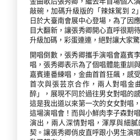
金曲歌后張秀卿，繼去年首場個人
敲碗，加碼升級版的「辣妹駕到
2
日於大臺南會展中心登場，為了因
目大翻新，讓張秀卿開心直呼很期
升級加碼，彩蛋連連，絕對讓大家驚
開唱倒數，張秀卿攜手演唱會嘉賓
唱，張秀卿表示為了個唱體能重訓
嘉賓連番練唱，金曲首首狂飆，感
首次與張芸京合作，兩人對唱金
醉」，展現不同於過往男女對唱的
這是我出道以來第一次的女女對唱
這場演唱會！而與小鮮肉李子森對
演出，兩人深情對唱，渾厚與細膩
契。讓張秀卿俏皮直呼跟小男生演