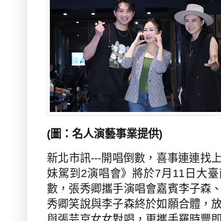
(
圖：名人演藝事業提供
)
新北市訊---開唱倒數，喜事連連找
妹駕到
2
演唱會》將於
7
月
11
日大臺
數，張秀卿攜手演唱會嘉賓李子森
秀卿笑說與李子森終於如願合體，
與張芸京女女對唱，更攜手羅時豐