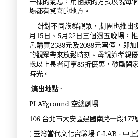
一樣的氣息，用幽默的方式展現每
場都有驚喜的地方。
針對不同族群觀眾，劇團也推出
月
15
日、
5
月
22
日三個週五晚場，推
凡購買
2688
元及
2088
元票價，即加
的觀眾帶來放鬆時刻。母親節孝親
歲以上長者可享
85
折優惠，鼓勵闔
時光。
演出地點
:
PLAYground
空總劇場
106
台北市大安區建國南路一段
177
(
臺灣當代文化實驗場
C-LAB -
中正