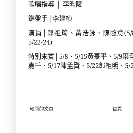
歌唱指導
│
李昀陵
鍵盤手
│
李建楨
演員
│
郎祖筠、黃浩詠、陳隨意
(5/
5/22-24)
特別來賓
│5/8
、
5/15
黃豪平、
5/9
葉
嘉千、
5/17
陳孟賢、
5/22
郎祖明、
5/
較新的文章
首頁