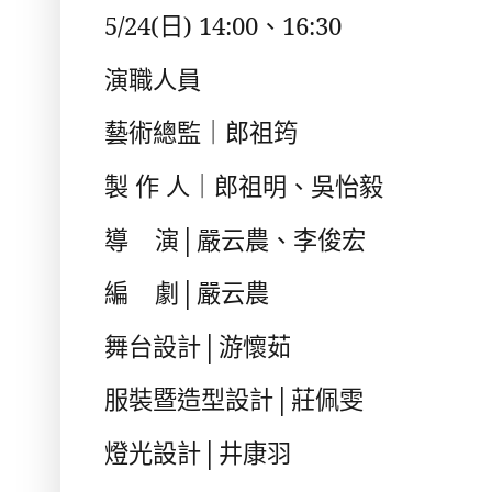
5/24(
日
) 14:00
、
16:30
演職人員
藝術總監｜郎祖筠
製 作 人｜郎祖明、吳怡毅
導
演
│
嚴云農、李俊宏
編
劇
│
嚴云農
舞台設計
│
游懷茹
服裝暨造型設計
│
莊佩雯
燈光設計
│
井康羽