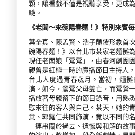
顆，讓看戲不僅是視聽享受，更成
驗。
《老闆～來碗陽春麵！》特別來賓每
葉全真、陳孟賢、浩子顛覆形象首
碗陽春麵！》以台北市某家老麵攤
現任老闆娘「鶯鶯」，由春河劇團
親曾是紅極一時的廣播節目主持人
台北人度過青春歲月。當初，麵攤
演。如今，鶯鶯父母雙亡，而鶯鶯
播放著母親留下的節目錄音，用熟
慰來往的客人與自己。某天，她的
意、郭耀仁共同飾演，竟以不同的
一連串關於過去、遺憾與和解的故