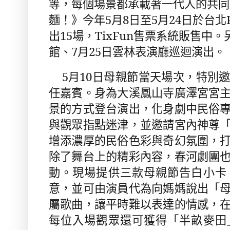
等，每個場景都承載著一代人的共同
麵！》今年
5
月
8
日至
5
月
24
日於台北
出
15
場，
TixFun
售票系統販售中。
館、
7
月
25
日雲林表演廳巡迴演出。
5
月
10
日母親節當天場次，特別
任嘉賓。身為大溪鳳山寺廣澤宮宮
景的方式登台演出，化身劇中民俗
與觀眾指點迷津，並邀請宮內神尊
增添濃厚的民俗色彩與奇幻氛圍，
除了舞台上的精彩內容，春河劇團
動。現場提供三款母親節告白小卡
意，並可由演員代為向媽媽說出「
屬歌曲，讓平時難以表達的情感，
每位入場觀眾還可獲得「半畝麥田