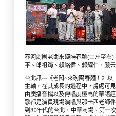
春河劇團老闆來碗陽春麵(由左至右)
平、郎祖筠、賴銘偉、郭耀仁、嚴云
台北訊
---
《老闆
~
來碗陽春麵！》以
主軸，
在其成長的過程中，處處可見
由廣播音檔以及傳唱度極高的華語經
歌都是演員現場演唱與那卡西老師伴
到
80
年代的台北，中華商場、第一