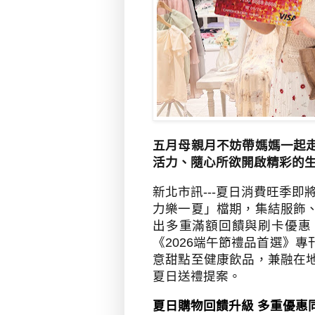
五月母親月不妨帶媽媽一起
活力、隨心所欲開啟精彩的
新北市訊---夏日消費旺季即
力樂一夏」檔期，集結服飾
出多重滿額回饋與刷卡優惠
《
2026
端午節禮品首選》專
意甜點至健康飲品，兼融在
夏日送禮提案。
夏日購物回饋升級 多重優惠