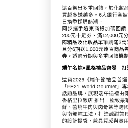
遠百祭出多重回饋，於化妝
買越多送越多。
6
大銀行全館
日換季採購熱潮。
同步攜手遠東商銀加碼回饋
200
元十足券、滿
12,000
元
際精品及化妝品單筆刷滿
2
萬
且分
6
期送
1,000
元遠百商品
券。透過分期與多重回饋機
端午名粽
×
風格禮品齊發 打
遠貨
2026
《端午節禮品首選
「
FE21' World Gourmet
」專
話題品牌，展現端午送禮由
香格里拉飯店 推出「極致豪
鮮、醬燒牛肉與肉骨茶等跨國
與南部粽工法，打造鹹甜兼
的設計提袋，兼具質感與實