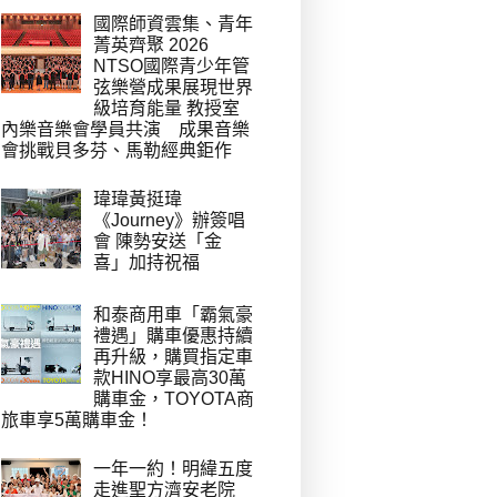
國際師資雲集、青年
菁英齊聚 2026
NTSO國際青少年管
弦樂營成果展現世界
級培育能量 教授室
內樂音樂會學員共演 成果音樂
會挑戰貝多芬、馬勒經典鉅作
瑋瑋黃挺瑋
《Journey》辦簽唱
會 陳勢安送「金
喜」加持祝福
和泰商用車「霸氣豪
禮遇」購車優惠持續
再升級，購買指定車
款HINO享最高30萬
購車金，TOYOTA商
旅車享5萬購車金！
一年一約！明緯五度
走進聖方濟安老院