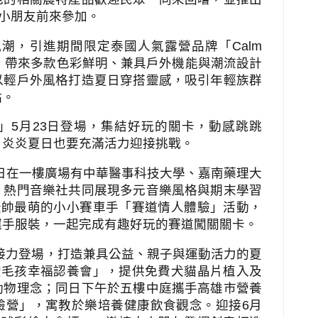
小朋友前來參加。
風潮，引進期間限定泰國人氣露營品牌「
Calm
，帶來多款色彩鮮明、兼具戶外機能與潮流設計
以輕戶外風格打造夏日穿搭靈感，吸引年輕族群
點。
」
5
月
23
日登場，集結好玩的關卡，動感跳跳
，炎炎夏日也要充滿活力迎接挑戰。
日在一樓廣場有中華醫事科技大學、嘉南藥理大
、熱門音樂社共同展現多元音樂風格與期末學習
最帥最萌的小小賽車手「賽道情人體驗」活動，
選手服裝，一起完成有趣好玩的賽道闖關關卡。
接力登場，打造兼具公益、親子與運動活力的夏
愛毛孩幸福認養會」，提供免費犬貓晶片植入及
動物理念；同日下午於五樓中庭攜手高雄市營養
驗營」，寓教於樂培養健康飲食觀念。迎接
6
月