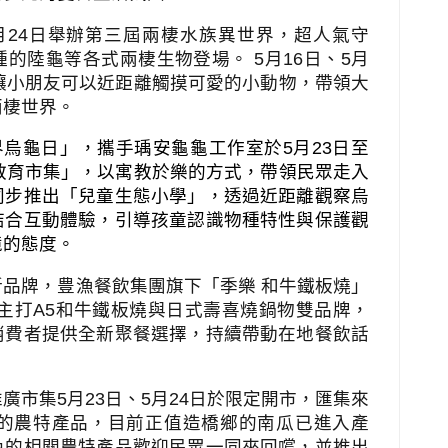
月
24
日舉辦第三屆兩棲水族異世界，超人氣守
種的陸龜等各式兩棲生物登場。
5
月
16
日、
5
月
讓小朋友可以近距離觸摸可愛的小動物，帶領大
兩棲世界。
界烏龜日」，攜手瑀安龜龜工作室於
5
月
23
日至
教育市集」，以寓教於樂的方式，帶領民眾走入
同步推出「兒童生態小學」，透過近距離觀察烏
結合互動體驗，引導孩童認識物種特性與保護觀
境的態度。
品牌，豊漁餐飲集團旗下「季樂 和牛鐵板燒」
主打
A5
和牛鐵板燒與日式壽喜燒鍋物雙品牌，
消費者提供全新聚餐選擇，持續帶動在地餐飲話
推廣市集
5
月
23
日、
5
月
24
日於限定開市，匯集來
的農特產品，目前正值造橋鄉的南瓜已進入產
色的相關農特產品歡迎民眾一同來回嚐，並推出