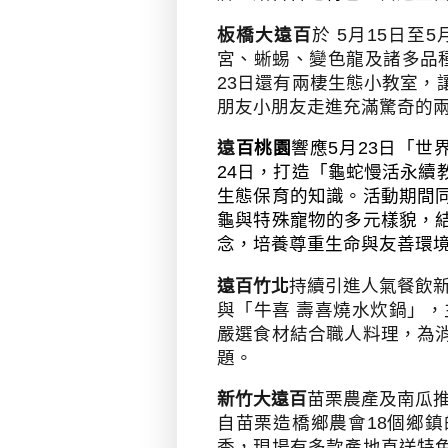
板橋大遠百
於
5
月
15
日至
5
宮、蜥蜴、變色龍及諸多品
23
日還有兩棲生態小教室，
朋友小朋友走進充滿驚奇的
遠
百桃園
響應
5
月
23
日「世
24
日，打造「龜蛇慢活永續
生態保育的知識。活動期間
龜與特殊寵物的多元樣貌，
念，培養尊重生命與友善環
遠百竹北
持續引進人氣餐飲新
與「牛喜 壽喜燒水炊鍋」，
嚴選食材結合職人料理，為
題。
新竹大遠百
苗栗農產及南瓜
自苗栗造橋鄉農會
18
個鄉鎮
季，現場有多款產地直送特