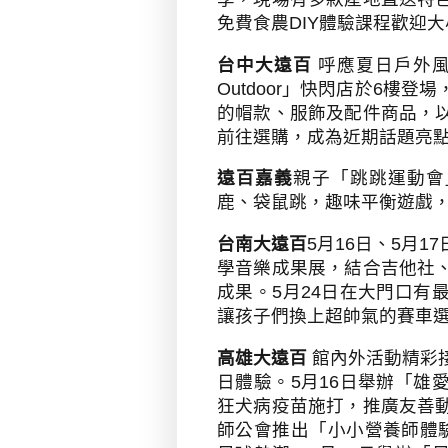
免費食農
DIY
體驗課程歡迎大
台中大遠百
呼應夏日戶外
Outdoor
」快閃店於
6
樓登場
的帽款、服飾及配件商品，
前往選購，成為近期話題亮
遠百嘉義
親子「跳跳運動會
鹿、袋鼠跳，趣味平衡遊戲
台南大遠百
5
月
16
日、
5
月
17
學音樂成果展，結合吉他社
成果。
5
月
24
日在大門口有
讓孩子們換上超帥氣的賽車
高雄大遠百
館內外活動精彩
日體驗。
5
月
16
日舉辦「雄
狂犬病疫苗施打，推廣友善
師公會推出「小小營養師體