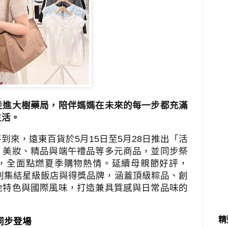
走進大樹藥局，陪伴媽媽在未來的每一步都充滿
生活。
將到來，遠東百貨於
5
月
15
日至
5
月
28
日推出「活
、美妝、精品與端午禮品等多元商品，並同步祭
，全面點燃夏季購物熱情。延續母親節好評，
刊集結星級飯店與得獎品牌，涵蓋頂級粽品、創
地特色與國際風味，打造兼具質感與日常品味的
精
同步登場