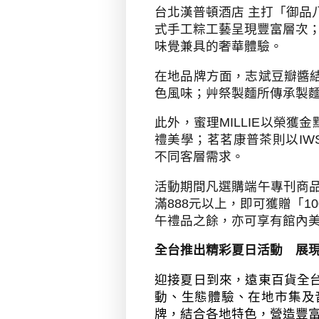
台北漢普頓酒店 主打「御品
式手工粽工藝呈現豐富層次；
味覺兼具的奢華體驗。
在地品牌方面，志斌豆瓣醬
色風味；艸祭製麵所傳承製
此外，蜜理
MILLIE
以榮獲金
禮美學；茗茗康普茶則以
IW
不同客層需求。
活動期間凡選購端午專刊商
滿
888
元以上，即可獲贈「
10
午禮品之餘，亦可享有館內
全台推出精彩夏日活動 展
迎接夏日到來，遠東百貨全
動、生態體驗、在地市集及
牌，結合各地特色，營造豐