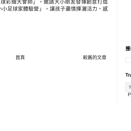
足球彩繪大會師」，邀請大小朋友發揮創意打造
小小足球家體驗營」，讓孩子盡情揮灑活力、感
搜
首頁
較舊的文章
Tr
P