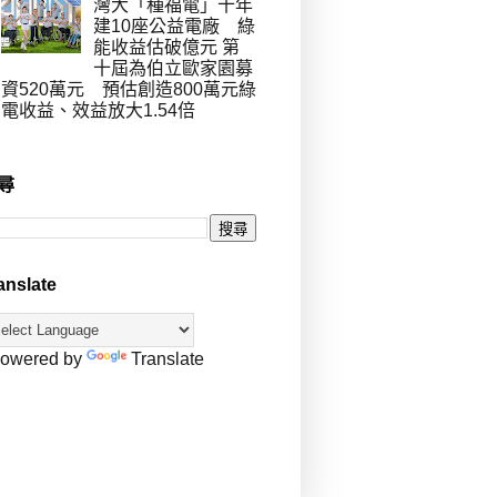
灣大「種福電」十年
建10座公益電廠 綠
能收益估破億元 第
十屆為伯立歐家園募
資520萬元 預估創造800萬元綠
電收益、效益放大1.54倍
尋
anslate
owered by
Translate