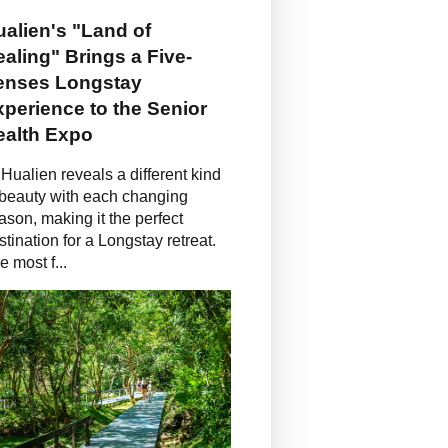
alien's "Land of
aling" Brings a Five-
enses Longstay
perience to the Senior
ealth Expo
Hualien reveals a different kind
 beauty with each changing
ason, making it the perfect
stination for a Longstay retreat.
e most f...