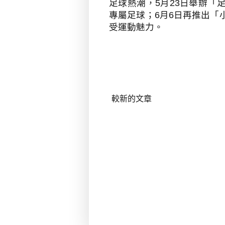
足球熱潮，
5
月
23
日舉辦「
專屬足球；
6
月
6
日再推出「
受運動魅力。
較新的文章