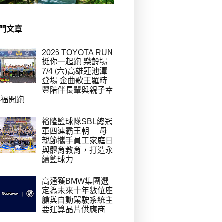
門文章
2026 TOYOTA RUN
挺你一起跑 樂齡場
7/4 (六)高雄蓮池潭
登場 金曲歌王羅時
豐陪伴長輩與親子幸
福開跑
裕隆籃球隊SBL總冠
軍四連霸王朝 母
親節攜手員工家庭日
與體育教育，打造永
續籃球力
高通獲BMW集團選
定為未來十年數位座
艙與自動駕駛系統主
要運算晶片供應商