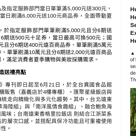
品及指定服飾部門當日單筆滿
5,000
元送
300
元，
Hu
當日刷滿
6,000
元送
100
元商品券，全面帶動夏
He
S
，於指定服飾部門單筆刷滿
5,000
元且分
6
期送
Ex
分
6
期送
500
元十足券，當日最高可換
500
元；國
H
元且分
6
期送
400
元遠百商品券、單筆刷滿
5
萬元
券、單筆刷滿
10
萬元且分
6
期送
2,000
元遠百商品
▲ 
制，滿足消費者夏季購物與美妝採購需求。
of
se
造送禮亮點
de
Th
》專刊即日起至
6
月
21
日，於全台異國食品館
櫃販售（嘉義店於
4
樓專櫃）。匯聚星級飯店與
傳統走向精緻化與多元化趨勢。其中，台北遠東
華海陸組」與「南洋風情食趣組」，融合鮑魚海
風味；台南遠東香格里拉飯店 則結合江浙菜系
具的層次口感，並搭配具保冷功能且可重複使用
用性。