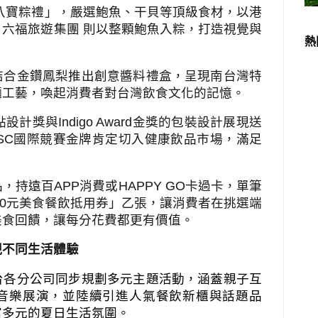
八寶粽禮」，嚴選鮑魚、干貝等頂級食材，以港
六福旅遊集團 則以整顆鮑魚入粽，打造視覺與
熱
結合金鑽鳳梨推出創意醬料禮盒，呈現南台灣特
麵工藝，喚起消費者對台灣飲食文化的記憶。
點設計獎與
Indigo Award
金獎的包裝設計展現送
SC
國際競賽金牌肯定切入健康飲品市場，滿足
品，持遠百
APP
消費或
HAPPY GO
卡過卡，單筆
0
元美食餐飲抵用券」乙張，讓消費者在挑選端
美食回饋，讓每分花費都更有價值。
現不同生活體驗
台各分公司同步規劃多元主題活動，涵蓋親子互
音樂展演，並陸續引進人氣餐飲新櫃與話題品
富多元的夏日生活氛圍。