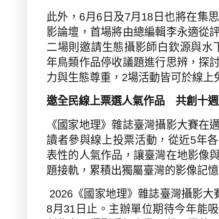
此外，
6
月
6
日及
7
月
18
日也將在集
影論壇，首場將由總編輯李永適從
二場則邀請生態攝影師白欽源與水
年鳥類作品停收議題進行思辨，探
力與生態尊重，
2
場活動皆可於線上
邀全民線上票選人氣作品 共創十週
《國家地理》雜誌臺灣攝影大賽在
讀者參與線上投票活動，從近
5
年各
表性的人氣作品，讓臺灣在地影像
題接軌，累積出獨屬臺灣的影像記憶
2026
《國家地理》雜誌臺灣攝影大
8
月
31
日止。主辦單位期待今年能吸