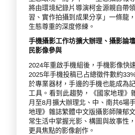
將由環境紀錄片導演柯金源親自帶
習、實作拍攝到成果分享」一條龍
生態尊重的深度修練。
手機攝影工作坊擴大辦理、攝影論
民影像參與
2024
年
重啟
手機
組
後，手機影像快
2025
年手機投稿已占總徵件數約
33
於專業器材，手邊的手機也能成為
工具。看到此趨勢，《國家地理》
月至
8
月擴大辦理北、中、南共
6
場
地理》雜誌繁體中文版攝影師陳郁
常生活中掌握光影、構圖與故事性
更具焦點的影像創作。