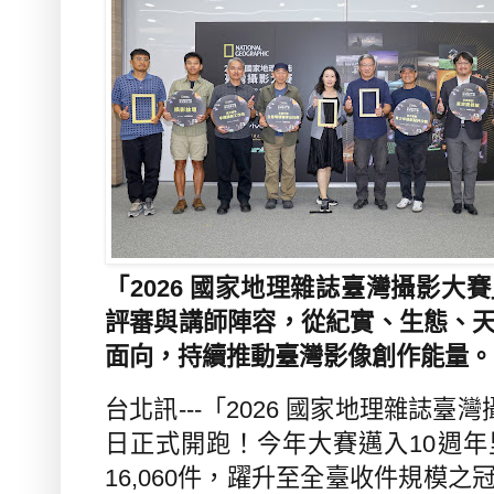
「2026 國家地理雜誌臺灣攝影大
評審與講師陣容，從紀實、生態、
面向，持續推動臺灣影像創作能量
台北訊
---
「
2026
國家地理雜誌臺灣
日正式開跑！今年大賽邁入
10
週年
16,060
件，躍升至全臺收件規模之