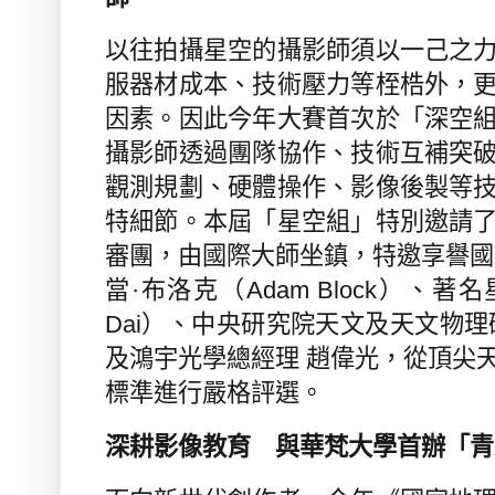
以往拍攝星空的攝影師須以一己之
服器材成本、技術壓力等桎梏外，
因素。因此今年大賽首次於「深空
攝影師透過團隊協作、技術互補突
觀測規劃、硬體操作、影像後製等
特細節。本屆「星空組」特別邀請
審團，由國際大師坐鎮，特邀享譽國
當·布洛克（
Adam Block
）、著名
Dai
）、中央研究院天文及天文物理
及鴻宇光學總經理 趙偉光，從頂尖
標準進行嚴格評選。
深耕影像教育 與華梵大學首辦「青