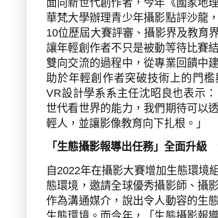
面向新世代創作者，今年《國家地
華梵大學辦理青少年攝影點評沙龍
10
位歷屆大賽評審、攝影界及教育
讓年輕創作者不只是被動等待比賽
雙向交流的過程中，從專業回饋中
助於年輕創作者突破技術上的門檻
VR
設計學系系主任沈昭良也表示：
世代看世界的能力，我們期待可以
輕人
，並讓影像教育向下扎根
。」
「生態攝影報導出任務」全面升級 
自
2022
年在攝影大賽增加生態環境
態環境，邀請全球優秀攝影師、攝
作為溝通媒介，說出令人動容的生
生態環境。
而今年，
「生態攝影報