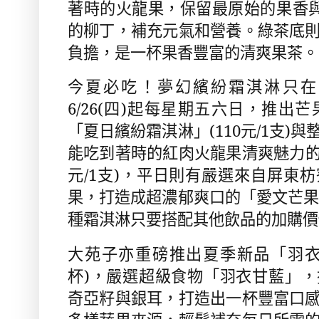
著時的火龍果，保留最原始的果香
的柳丁，補充元氣和營養。綠茶底
負擔，是一杯果香豐富的清爽果茶。
今夏必吃！夢幻繽紛霜淇淋只在
6/26(
四
)
起每星期五六日，推出芒
「夏日繽紛霜淇淋」
(110
元
/1
支
)
與
能吃到著時的紅肉火龍果清爽魅力
元
/1
支
)
，平日則有嚴選來自屏東枋
果，打造成超濃郁爽口的「愛文芒
種霜淇淋只要搭配其他飲品的加購價
大苑子亦重磅推出夏季新品「羽
杯
)
，嚴選超級食物「羽衣甘藍」，
奇亞籽與銀耳，打造出一杯豐富口