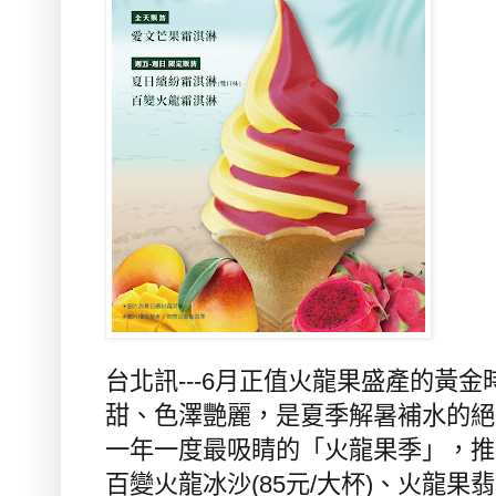
台北訊
---6
月正值火龍果盛產的黃金
甜、色澤艷麗，是夏季解暑補水的絕
一年一度最吸睛的「火龍果季」，推
百變火龍冰沙
(85
元
/
大杯
)
、火龍果翡