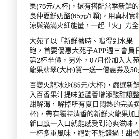
果
(75
元
/
大杯
)
，還有搭配當季新鮮的
良仲夏鮮奶酪
(65
元
/1
顆
)
，用真材實
涼與滿滿火紅能量，一起「火」力全
大苑子以「新鮮著時、喝得到水果
跑，首要優惠
大苑子
APP
週三會員
第
2
杯半價，另外，
07
月份加入大
龍果翡翠
(
大杯
)
買一送一優惠券及
50
百變火龍冰沙
(85
元
/
大杯
)
，嚴選新
入百香果汁提味並蘆薈增添酸甜讓
甜解渴，解掉所有夏日悶熱的完美
杯
)
，帶有獨特清香的新鮮火龍果加
新口感一入口就能感受到沁爽滋味
一杯多重風味，絕對不能錯過！
甜