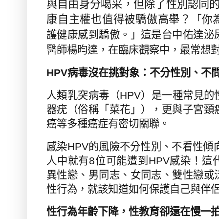
與自由身分喝采，但除了性別認同
康自主權也值得被驕傲高舉？
「你
護健康感到驕傲。」
這是台中佑達泌
醫師楊昀達，在臨床觀察中，最常想
HPV
病毒沒在挑對象：不分性別、不
人類乳突病毒（
HPV
）是一種常見的
器疣（俗稱「菜花」），更與子宮頸
癌等多種癌症有密切關聯。
感染
HPV
的風險不分性別、不看性傾
人中就有
8
位可能遭到
HPV
感染！這
異性戀、男同志、女同志、雙性戀或
性行為，就該知道如何保護自己與伴
性行為年齡下降，性教育卻還在慢一