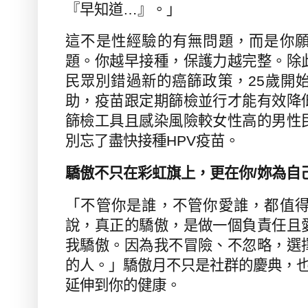
『早知道
…
』。」
這不是性經驗的有無問題，而是你
題。你越早接種，保護力越完整。除
民眾別錯過新的癌篩政策，
25
歲開
助，疫苗跟定期篩檢並行才能有效降
篩檢工具且感染風險較女性高的男性
別忘了盡快接種
HPV
疫苗。
驕傲不只在彩虹旗上，更在你
/
妳為自
「不管你是誰，不管你愛誰，都值
說，真正的驕傲，是做一個負責任且
我驕傲。因為我不冒險、不忽略，選
的人。」
驕傲月不只是社群的慶典，
延伸到你的健康。