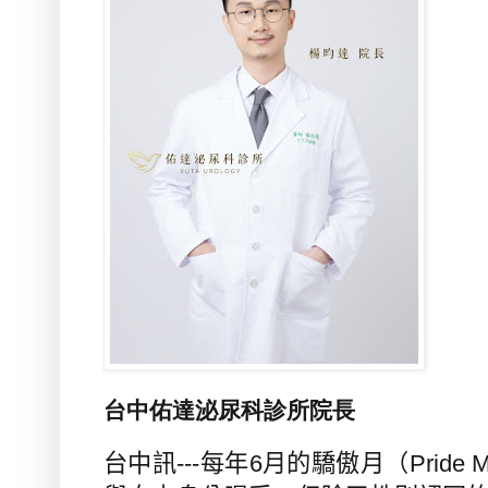
台中佑達泌尿科診所院長
台中訊
---
每年
6
月的驕傲月（
Pride 