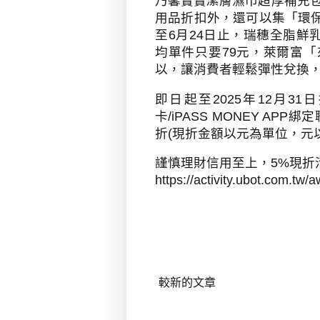
乃馨寶寶潔膚濕巾超厚補充
用品折扣外，還可以集「環
至
6
月
24
日止，瑞穗全脂鮮
均單件只要
79
元，萊爾富「
以，讓消費者輕鬆彈性兌換
即日起至
2025
年
12
月
31
日
卡
/iPASS MONEY APP
綁定
折
(
現折金額以元為單位，元
謹慎理財信用至上，
5%
現折
https://activity.ubot.com.tw/
較新的文章