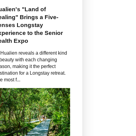
alien's "Land of
aling" Brings a Five-
enses Longstay
perience to the Senior
ealth Expo
Hualien reveals a different kind
 beauty with each changing
ason, making it the perfect
stination for a Longstay retreat.
e most f...