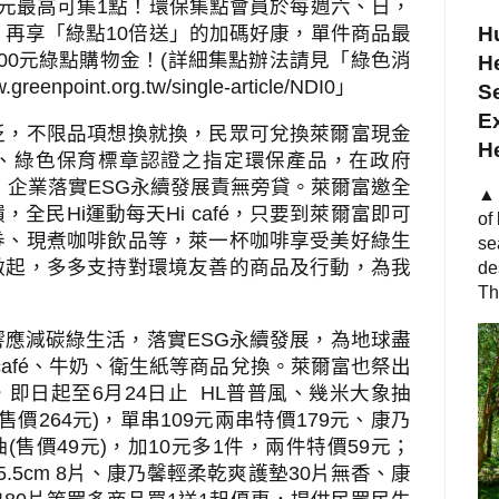
元最高可集
1
點！環保集點會員於每週六、日，
，再享「綠點
10
倍送」的加碼好康，單件商品最
Hu
00
元綠點購物金！
(
詳細集點辦法請見「綠色消
He
w.greenpoint.org.tw/single-article/NDI0
」
S
Ex
泛，不限品項想換就換，民眾可兌換萊爾富現金
H
、綠色保育標章認證之指定環保產品，在政府
，企業落實
ESG
永續發展責無旁貸。萊爾富邀全
▲ 
饋，全民
Hi
運動每天
Hi café
，只要到萊爾富即可
of
券、現煮咖啡飲品等，萊一杯咖啡享受美好綠生
se
做起，多多支持對環境友善的商品及行動，為我
de
。
Th
響應減碳綠生活，落實
ESG
永續發展，為地球盡
café
、牛奶、衛生紙等商品兌換。萊爾富也祭出
，即日起至
6
月
24
日止
HL
普普風、幾米大象抽
售價
264
元
)
，單串
109
元兩串特價
179
元、康乃
抽
(
售價
49
元
)
，加
10
元多
1
件，兩件特價
59
元；
5.5cm 8
片、康乃馨輕柔乾爽護墊
30
片無香、康