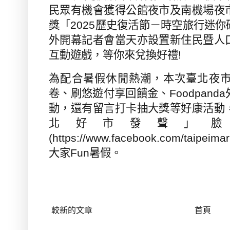
民眾有機會獲得公館夜市及南機場夜
獎「
2025
歷史復活節－時空旅行迷你
外開幕記者會當天亦設置新住民暨人
互動遊戲，等你來兌換好禮
!
為配合暑假休閒熱潮，本次臺北夜
卷、刷悠遊付享回饋金、
Foodpanda
動，還有留言打卡抽大獎等好康活動
北好市發聲」臉
(https://www.facebook.com/taipeimar
大家
Fun
暑假
。
較新的文章
首頁