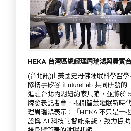
HEKA
台灣區總經理周瑞鴻與貴賓
(
台北訊
)
由美國史丹佛睡眠科學醫學
隊攜手矽谷
iFutureLab
共同研發的
進駐台北內湖紐約家具館，並將於
牌發表記者會，揭開智慧睡眠新時
理周瑞鴻表示：「
HEKA
不只是一
證與
AI
科技的智能系統，致力協助
拾身體節奏的睡眠狀態