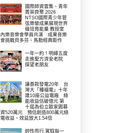
國際師資雲集、青年
菁英齊聚 2026
NTSO國際青少年管
弦樂營成果展現世界
級培育能量 教授室
內樂音樂會學員共演 成果音樂
會挑戰貝多芬、馬勒經典鉅作
一年一約！明緯五度
走進聖方濟安老院
探望老朋友
讓善款發電20年 台
灣大「種福電」十年
建10座公益電廠 綠
能收益估破億元 第
十屆為伯立歐家園募
資520萬元 預估創造800萬元綠
電收益、效益放大1.54倍
帥性而行 駕馭每一