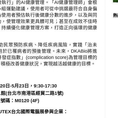
被執行」的
AI
健康管理。「
AI
健康管理師」會根
多組運動建議，使用者可從中挑選最符合自身偏
為使用者預估執行後健康分數的進步，以及與同
熱
動，使管理效果更具體可見；甚至在成效不佳時
，持續優化健康管理方案，打造正向循環的健康
助民眾預防疾病、降低疾病風險，實踐「治未
用於已罹病者的預後管理。未來，
DKABio
將進
併發症指數」
(complication score)
為管理目標的
者積極改善健康狀況，實現越活越健康的目標。
20
日
-5
月
23
日，
9:30-17:30
1
館
(
台北市南港區經貿二路
1
號
)
位號碼：
M0120 (4F)
UTEX
台北國際電腦展參與企業：