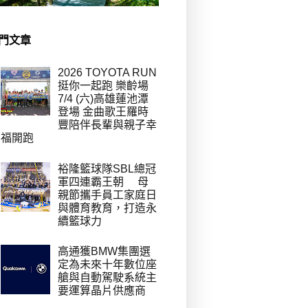
門文章
2026 TOYOTA RUN
挺你一起跑 樂齡場
7/4 (六)高雄蓮池潭
登場 金曲歌王羅時
豐陪伴長輩與親子幸
福開跑
裕隆籃球隊SBL總冠
軍四連霸王朝 母
親節攜手員工家庭日
與體育教育，打造永
續籃球力
高通獲BMW集團選
定為未來十年數位座
艙與自動駕駛系統主
要運算晶片供應商