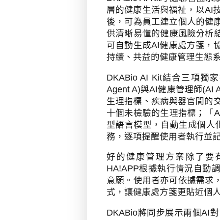
層的健康生活與福祉，以
AI
後，可為員工建立個人的健
供清晰易懂的健康風險分析
可自動生成
AI
健康處方箋，
持續、共益的健康管理生態
DKABio AI Kit
結合三項獨家
Agent A)
與
AI
健康管理師
(AI 
生理指標、疾病與器官間的
十個未檢驗的生理指標；「
A
型語言模型，自動生成個人
務，逐項提醒使用者執行並
好的健康管理方案除了要
HA!APP
根據執行情況自動
意願。使用者亦可依據需求
式，讓健康處方箋更貼近個
DKABio
將同步展示兩個
AI
對