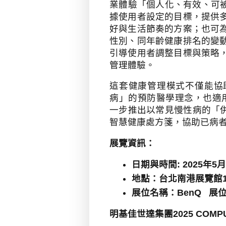
業體驗「個人化、有效、可
據使用者設定的目標，提供
好與生活節奏的方案；也可
性別、同年齡健康排名的變
引導使用者調整目標與策略
管理體驗。
這套健康管理模式不僅能協
病」的預防醫學理念，也適
一步推出以常見慢性病的「
智慧健康處方箋，協助已病
展覽資訊：
日期與時間
: 2025
年
5
月
地點：台北南港展覽館
展位名稱：
BenQ
展
明基佳世達集團
2025 COMP