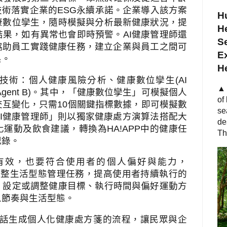
技術落實企業的
ESG
永續承諾。企業導入該方案
Hu
康數位孿生，隨時模擬與分析最新健康狀況，提
He
結果，如有異常也會即時預警。
AI
健康管理師還
S
協助員工實踐健康任務，建立企業與員工之間可
Ex
系。
H
技術：個人健康風險分析、健康數位孿生
(AI
▲ 
Agent B)
。其中，「健康數位孿生」可模擬個人
of
交互變化，只需
10
個關鍵指標數據，即可模擬數
se
I
健康管理師」則以獨家健康處方演算法搭配大
de
化運動及飲食建議，轉換為
HA!APP
中的健康任
Th
記錄。
有效，也要符合使用者的個人偏好與能力，
調整生活型態管理任務，提高使用者持續執行的
，設定或調整健康目標、執行時間與偏好運動方
人節奏與生活型態。
話生成個人化健康處方箋的流程，讓民眾與企