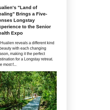
alien's "Land of
aling" Brings a Five-
enses Longstay
perience to the Senior
ealth Expo
Hualien reveals a different kind
 beauty with each changing
ason, making it the perfect
stination for a Longstay retreat.
e most f...