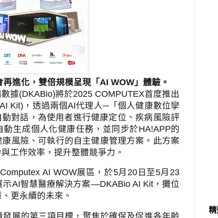
會再進化，雙倍規模呈現「AI WOW」體驗
。
鴻數據
(DKABio)
將於
2025 COMPUTEX
首度推出
I Kit)
，透過兩個
AI
代理人─「個人健康數位孿
自動對話，為使用者進行健康定位、疾病風險評
自動生成個人化健康任務，並同步於
HA!APP
的
健康風險、可執行的自主健康管理方案。此方案
力與工作效率，提升整體競爭力。
團
Computex AI WOW
展區，於
5
月
20
日至
5
月
23
展示
AI
智慧醫療解決方案
—DKABio AI Kit
，攤位
慧、更永續的未來。
精
續發展的第三項目標，聚焦於確保及促進各年齡