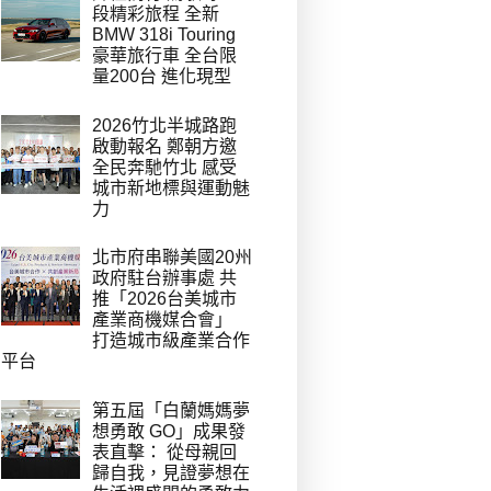
段精彩旅程 全新
BMW 318i Touring
豪華旅行車 全台限
量200台 進化現型
2026竹北半城路跑
啟動報名 鄭朝方邀
全民奔馳竹北 感受
城市新地標與運動魅
力
北市府串聯美國20州
政府駐台辦事處 共
推「2026台美城市
產業商機媒合會」
打造城市級產業合作
平台
第五屆「白蘭媽媽夢
想勇敢 GO」成果發
表直擊： 從母親回
歸自我，見證夢想在