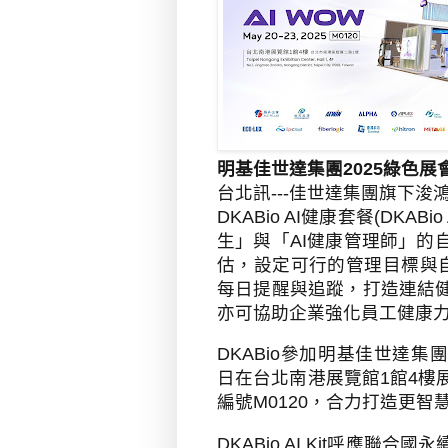
明基佳世達集團2025綠色展
台北訊
---
佳世達集團旗下浚
DKABio AI
健康套餐
(DKABio A
生」與「
AI
健康管理師」的
估，設定可行的管理目標與
每日提醒與追蹤，打造連結
亦可協助企業強化員工健康
DKABio
參加明基佳世達集
日在台北南港展覽館
1
館
4
樓
編號
M0120
，合力打造更智
DKABio AI Kit
呼應聯合國永