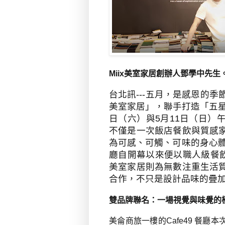
Miix美室家居創辦人鄧學中先生
台北訊---五月，是感恩的季
美室家居」，聯手打造「五星級
日（六）與5月11日（日）
不僅是一次飯店餐飲與質感
為可感、可觸、可味的身心體
廳自開幕以來便以職人級餐飲
美室家居則為無數注重生活
合作，不只是設計品味的疊
雙品牌聯名：一場視覺與味覺的
美侖商旅一樓的Cafe49 餐廳