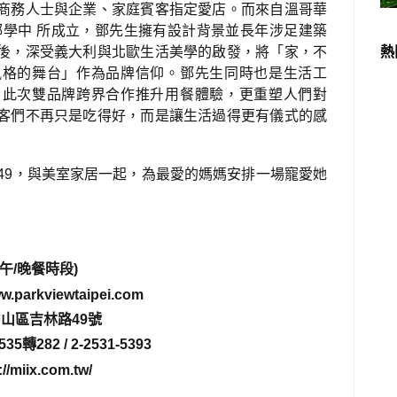
商務人士與企業
、
家庭賓客指定愛店。而來自溫哥華
人 鄧學中 所成立，鄧先生擁有設計背景並長年涉足建築
熱
後，深受義大利與北歐生活美學的啟發，將「家，不
風格的舞台」作為品牌信仰。鄧先生同時也是生活工
。此次雙品牌跨界合作推升用餐體驗，更重塑人們對
客們不再只是吃得好，而是讓生活過得更有儀式的感
e49，與美室家居一起，為最愛的媽媽安排一場寵愛她
(午/晚餐時段)
parkviewtaipei.com
山區吉林路49號
5轉282 / 2-2531-5393
miix.com.tw/