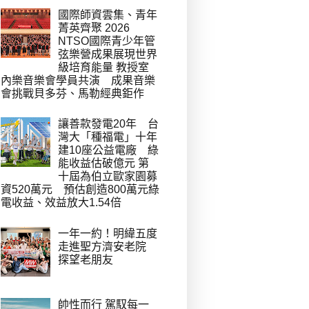
國際師資雲集、青年
菁英齊聚 2026
NTSO國際青少年管
弦樂營成果展現世界
級培育能量 教授室
內樂音樂會學員共演 成果音樂
會挑戰貝多芬、馬勒經典鉅作
讓善款發電20年 台
灣大「種福電」十年
建10座公益電廠 綠
能收益估破億元 第
十屆為伯立歐家園募
資520萬元 預估創造800萬元綠
電收益、效益放大1.54倍
一年一約！明緯五度
走進聖方濟安老院
探望老朋友
帥性而行 駕馭每一