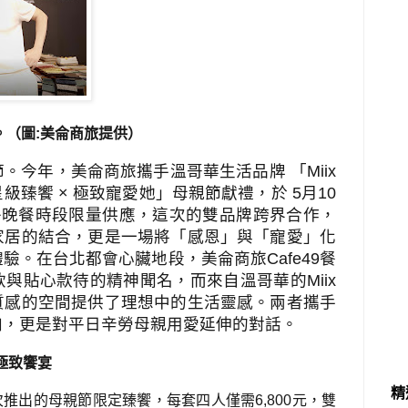
。（圖
:
美侖商旅提供
）
節。今年，美侖商旅攜手溫哥華生活品牌 「Miix
臻饗 × 極致寵愛她」母親節獻禮，於 5月10
午晚餐時段限量供應，這次的雙品牌跨界合作，
家居的結合，更是一場將「感恩」與「寵愛」化
驗。在台北都會心臟地段，美侖商旅Cafe49餐
與貼心款待的精神聞名，而來自溫哥華的Miix
質感的空間提供了理想中的生活靈感。兩者攜手
加，更是對平日辛勞母親用愛延伸的對話。
極致饗宴
精
本次推出的母親節限定臻饗，每套四人僅需6,800元，雙