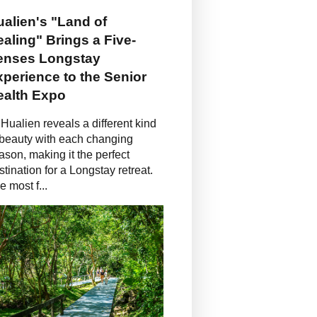
alien's "Land of
aling" Brings a Five-
enses Longstay
perience to the Senior
ealth Expo
Hualien reveals a different kind
 beauty with each changing
ason, making it the perfect
stination for a Longstay retreat.
e most f...