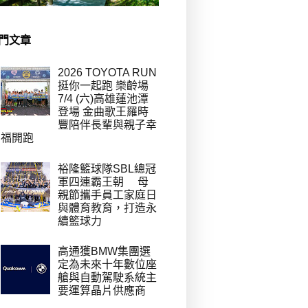
門文章
2026 TOYOTA RUN
挺你一起跑 樂齡場
7/4 (六)高雄蓮池潭
登場 金曲歌王羅時
豐陪伴長輩與親子幸
福開跑
裕隆籃球隊SBL總冠
軍四連霸王朝 母
親節攜手員工家庭日
與體育教育，打造永
續籃球力
高通獲BMW集團選
定為未來十年數位座
艙與自動駕駛系統主
要運算晶片供應商