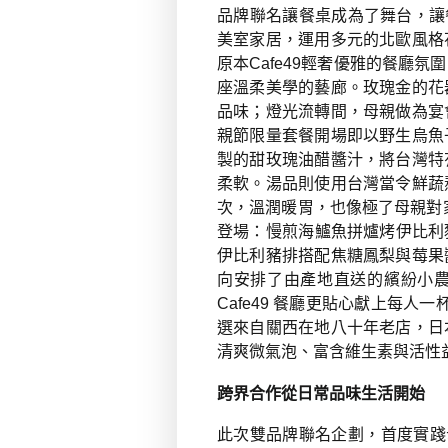
品牌聯名讓餐桌成為了舞台，讓餐
美室家居，運用多元的北歐風格
原本Cafe49輕奢優雅的餐廳
座溫柔美學的藝廊。玫瑰金的花
品味；燈光流轉間，母親做為宴
親節限量套餐開場即以野生烏魚
製的甜玫瑰油醋醬汁，將台灣特
柔軟。湯品則使用台灣當令鮮蔬
次，溫潤暖胃，也像極了母親對
登場：
慢煎海鱸魚拼爐烤伊比利
伊比利豬排搭配焦糖鳳梨與莓果
向安排了由產地直送的繽紛小
Cafe49 餐廳更貼心獻上每人
選來自關西在地八十年老店，日
清爽微氣泡
、
富含維生素與活性
跨界合作從日常品味生活開始
此次雙品牌聯名企劃，首度實踐母