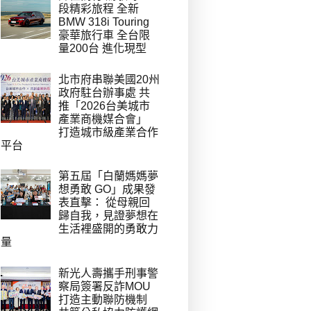
段精彩旅程 全新
BMW 318i Touring
豪華旅行車 全台限
量200台 進化現型
北市府串聯美國20州
政府駐台辦事處 共
推「2026台美城市
產業商機媒合會」
打造城市級產業合作
平台
第五屆「白蘭媽媽夢
想勇敢 GO」成果發
表直擊： 從母親回
歸自我，見證夢想在
生活裡盛開的勇敢力
量
新光人壽攜手刑事警
察局簽署反詐MOU
打造主動聯防機制