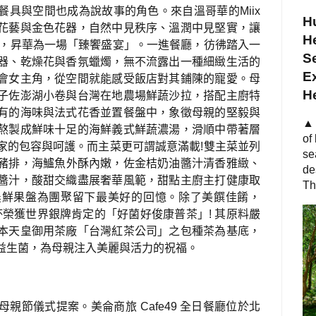
具與空間也成為說故事的角色。來自溫哥華的Miix
Hu
花藝與金色花器，自然中見秩序、溫潤中見堅實，讓
He
氛圍，昇華為一場「臻饗盛宴」。一進餐廳，彷彿踏入一
S
器、乾燥花與香氛蠟燭，無不流露出一種細緻生活的
Ex
會女主角，從空間就能感受飯店對其鋪陳的寵愛。母
H
子佐澎湖小卷與台灣在地農場鮮蔬沙拉，搭配主廚特
有的海味與法式花香並置餐盤中，象徵母親的堅毅與
▲ 
熬製成鮮味十足的海鮮義式鮮蔬濃湯，滑順中帶著層
of
家的包容與呵護。而主菜更可謂誠意滿載!雙主菜並列
se
豬排，海鱸魚外酥內嫩，佐金桔奶油醬汁清香雅緻
、
de
醬汁，酸甜交織盡展奢華風範，甜點主廚主打健康取
Th
農鮮果盤為團聚留下最美好的回憶。除了美饌佳餚，
一杯榮獲世界銀牌肯定的「好菌好俊康普茶」! 其原料嚴
本天皇御用茶廠「台灣紅茶公司」之包種茶為基底，
益生菌，為母親注入美麗與活力的祝福。
親節儀式提案。美侖商旅 Cafe49 全日餐廳位於北