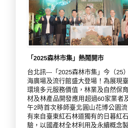
「2025森林市集」熱鬧開市
台北訊
---
「
2025
森林市集」今（
25
海廣場及流行館盛大登場！為展現
環境多元服務價值，林業及自然保
材及林產品開發應用超過
60
家業者
午
2
時首次移師臺北圓山花博公園流
有來自臺東紅石林道獨有的日暮紅
驗，以國產材全材利用及永續概念