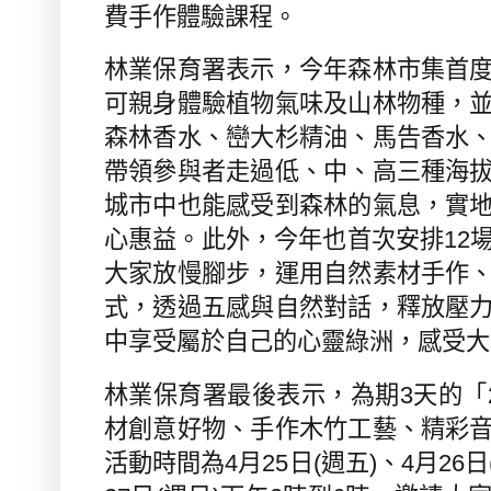
費手作體驗課程。
林業保育署表示，今年森林市集首
可親身體驗植物氣味及山林物種，
森林香水、巒大杉精油、馬告香水
帶領參與者走過低、中、高三種海
城市中也能感受到森林的氣息，實
心惠益。此外，今年也首次安排
12
大家放慢腳步，運用自然素材手作
式，透過五感與自然對話，釋放壓
中享受屬於自己的心靈綠洲，感受大
林業保育署最後表示，為期
3
天的「
材創意好物、手作木竹工藝、精彩
活動時間為
4
月
25
日
(
週五
)
、
4
月
26
日