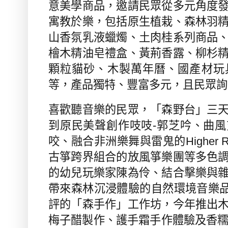
意美學商品，邀請民眾從多元角度
寓教於樂，包括原生植栽、
森林羽
山香氛乳液蠟燭、土肉桂系列商品
檜木精油皂禮盒、黃荊香露、柳杉
顆粒貓砂、木製萬年曆、國產材玩
等，產品獨特、豐富多元，且民眾詢
喜歡聽音樂的民眾，「森野台」三
到原民美聲創作吱吱
-
郭芝吟、曲風
咬、融合非洲樂舞與雷鬼的
Higher 
古箏跨界組合的放風箏樂團等多色
的幼兒玩樂家陳為伶、結合擊樂與
帶來森林沉浸體驗的自然環境音樂
評的「森手作」工作坊，今年推出
梅子醋製作、護手霜手作體驗及香