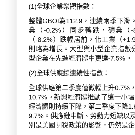
(1)
全球企業樂觀指數：
整體
GBOI
為
112.9
，連續兩季下滑
業（
-0.2%
）同步轉跌，礦業（
-
（
-8.2%
）跌幅居前，化工業（
+1.
則略為增長。大型與小型企業指數
型企業在先進經濟體中更達
-7.5%
。
(2)
全球供應鏈連續性指數：
全球供應第二季度僅微幅上升
0.7%
10.7%
。新興經濟體推動了這一小幅
經濟體則持續下降，第二季度下降
1
9.7%
。供應鏈中斷、勞動力短缺以
別是美國關稅政策的影響，仍然是企