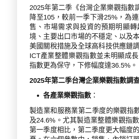
2025
年第二季《台灣企業樂觀指數
降至
105
，較前一季下滑
25%
，為連
售、市場需求與投資的預期明顯轉
境、主要出口市場的不穩定、以及
美國關稅措施及全球高科技供應鏈
ICT
產業整體樂觀指數並未明顯成長
指數
更為
保守，下修幅度達
36.5%
。
2025
年第二季台灣企業樂觀指數調
各產業樂觀指數
：
製造業和服務業第二季度的樂觀指
及
24.6%
。尤其製造業整體樂觀指
第一季度相比，第二季度更大幅度