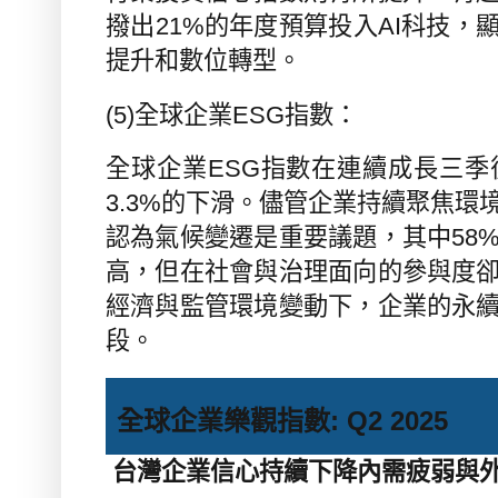
撥出
21%
的年度預算投入
AI
科技，
提升和數位轉型。
(5)
全球企業
ESG
指數：
全球企業
ESG
指數在連續成長三季
3.3%
的下滑。儘管企業持續聚焦環
認為氣候變遷是重要議題，其中
58
高，但在社會與治理面向的參與度
經濟與監管環境變動下，企業的永
段。
全球企業樂觀指數
: Q2 2025
台灣企業信心持續下降內需疲弱與