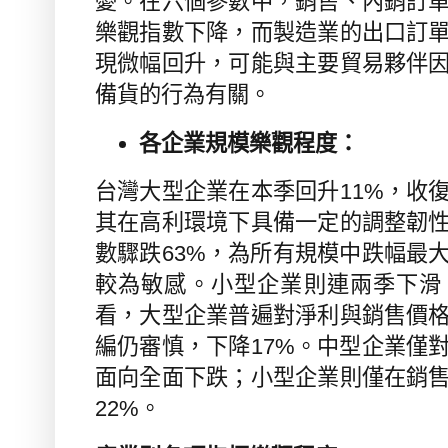
憂。在六個參數中，銷售、內銷訂
樂觀指數下降，而製造業的出口訂
現微幅回升，可能與主要貿易夥伴
備貨的行為有關。
各企業規模樂觀程度：
台灣大型企業在本季回升
11%
，收
其在高利環境下具備一定的調整韌
數驟跌
63%
，為所有規模中跌幅最
較為敏感。小型企業則連兩季下滑
看，
大型企業普遍對淨利與銷售價
編仍審慎，下降
17%
。中型企業僅
面向全面下跌；小型企業則僅在銷
22%
。