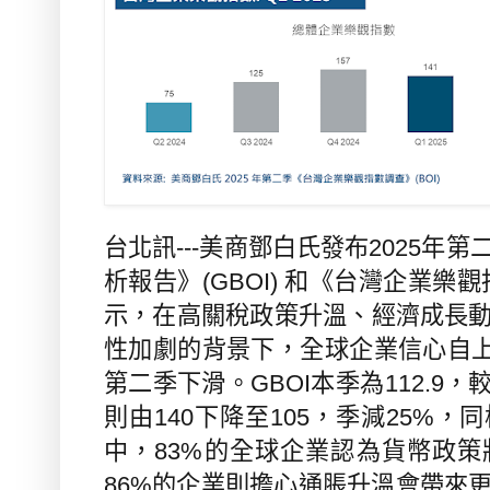
台北訊---美商鄧白氏發布
2025
年第
析報告》
(GBOI)
和《台灣企業樂觀
示，在高關稅政策升溫、經濟成長
性加劇的背景下，全球企業信心自
第二季下滑。
GBOI
本季為
112.9
，
則由
140
下降至
105
，季減
25%
，同
中，
83%
的全球企業認為貨幣政策
86%
的企業則擔心通脹升溫會帶來