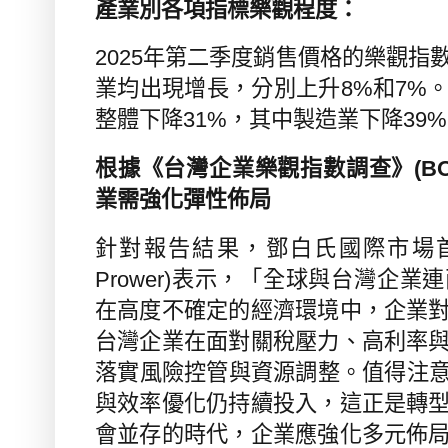
產業別各項指標樂觀程度：
2025
年第二季度銷售價格的樂觀指
業均出現增長，分別上升
8%
和
7%
整體下降
31%
，其中製造業下降
39%
根據《台灣企業樂觀指數調查》
(BO
業需強化彈性佈局
針對報告結果，鄧白氏國際市場
Prower)
表示，「全球與台灣企業連
在高度不確定的經濟環境中，企業
台灣企業在面對關稅壓力、高利率
落實風險控管與資源調整。值得注
與效率優化仍持續投入，這正是轉
會並存的時代，企業應強化多元佈