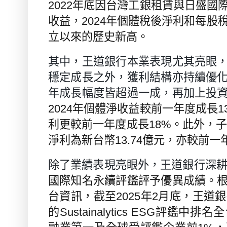
2022
年底因台灣工銀租賃與日盛國
收益，
2024
年個體稅後淨利和每股
立以來的歷史新高。
其中，王道銀行本業表現尤其亮眼
穩定成長之外，獲利結構亦持續優
年成長幅度皆超過一成，再加上投
2024
年個體淨收益較前一年度成長
1
利更較前一年度成長
18%
。此外，
淨利為新台幣
13.74
億元，亦較前一
除了業績表現亮眼外，王道銀行深
國際知名永續評鑑評予優異成績。
台資訊，截至
2025
年
2
月底，王道銀
的
Sustainalytics ESG
評鑑中排名全