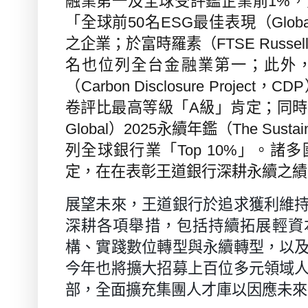
融業第一及全球受評鑑企業前
1%
，
「全球前
50
名
ESG
最佳表現（
Glob
之企業；於富時羅素（
FTSE Russel
名也位列全台金融業第一；此外
（
Carbon Disclosure Project
，
CDP
卷評比最高等級「
A
級」肯定；同時
Global
）
2025
永續年鑑（
The Sustain
列全球銀行業「
Top 10%
」。諸多
定，在在表彰王道銀行深耕永續之績
展望未來，王道銀行於追求獲利維
深耕各項舉措，包括持續拓展輕資
構、實踐數位轉型與永續轉型，以
今年也將擴大招募上百位多元領域
部，全面擴充集團人才庫以因應未來