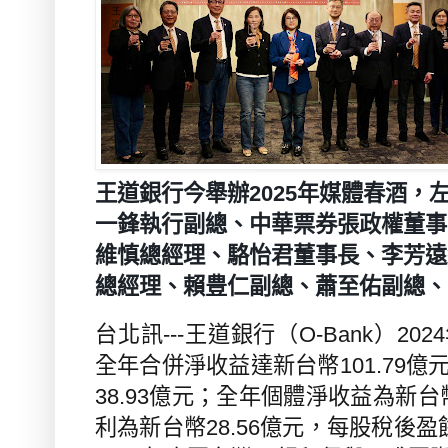
王道銀行今舉辦2025年媒體春酒，
一鋒執行副總、中華票券張政權董事
維慎總經理、駱怡君董事長、李芳遠
總經理、賴豊仁副總、蕭至佑副總、
台北訊
---
王道銀行（
O-Bank
）
2024
全年合併淨收益達新台幣
101.79
億
38.93
億元；全年個體淨收益為新台
利為新台幣
28.56
億元，每股稅後盈