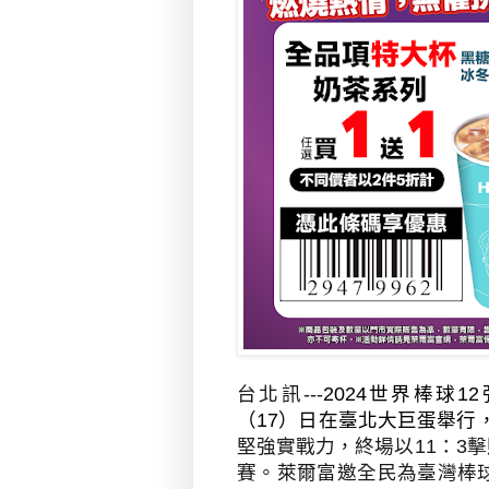
台北訊
---
2024
世界棒球
12
（
17
）日在臺北大巨蛋舉行
堅強實戰力，終場以
11
：
3
擊
賽。萊爾富邀全民為臺灣棒