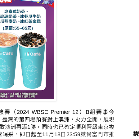
強賽（
2024 WBSC Premier 12
）
B
組賽事今
，臺灣的第四場預賽對上澳洲
，火力全開，展現
敗澳洲再添
1
勝，同時也已確定順利晉級東京複
精
球喝采，即日起至
11
月
18
日
23:59
萊爾富門市推