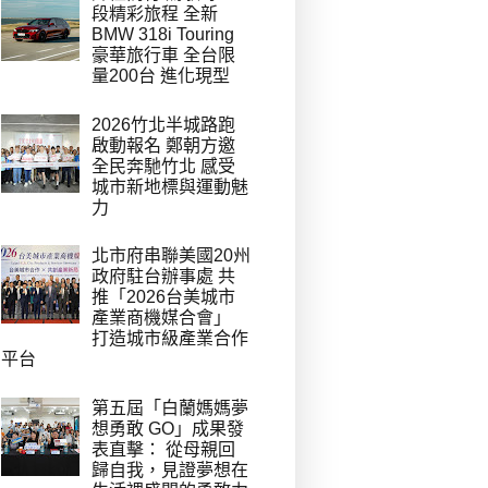
段精彩旅程 全新
BMW 318i Touring
豪華旅行車 全台限
量200台 進化現型
2026竹北半城路跑
啟動報名 鄭朝方邀
全民奔馳竹北 感受
城市新地標與運動魅
力
北市府串聯美國20州
政府駐台辦事處 共
推「2026台美城市
產業商機媒合會」
打造城市級產業合作
平台
第五屆「白蘭媽媽夢
想勇敢 GO」成果發
表直擊： 從母親回
歸自我，見證夢想在