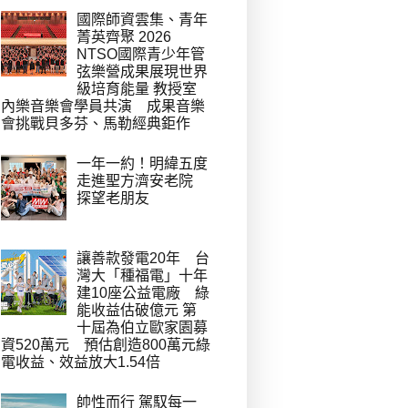
國際師資雲集、青年
菁英齊聚 2026
NTSO國際青少年管
弦樂營成果展現世界
級培育能量 教授室
內樂音樂會學員共演 成果音樂
會挑戰貝多芬、馬勒經典鉅作
一年一約！明緯五度
走進聖方濟安老院
探望老朋友
讓善款發電20年 台
灣大「種福電」十年
建10座公益電廠 綠
能收益估破億元 第
十屆為伯立歐家園募
資520萬元 預估創造800萬元綠
電收益、效益放大1.54倍
帥性而行 駕馭每一