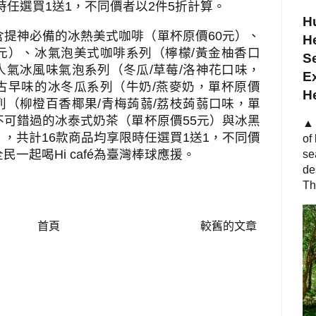
時任選買
1
送
1
，不同價者以
2
件
5
折計算。
Hu
含提神必備的冰熱美式咖啡（單杯原價
60
元）、
He
元）、冰氣泡美式咖啡系列（檸檬
/
黃金柚香口
S
人氣冰風味氣泡系列（冬瓜
/
草莓
/
洛神花口味，
Ex
古早味的冰冬瓜系列（牛奶
/
燕麥奶，單杯原價
H
列（柳橙百香椰果
/
青梅蒟蒻
/
荔枝蒟蒻口味，單
不可錯過的冰泰式奶茶（單杯原價
55
元）與冰黑
▲ 
），共計
16
款商品均享限時任選買
1
送
1
，不同價
of
全民一起喝
Hi café
為臺灣棒球應援。
se
de
Th
首頁
較舊的文章