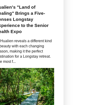
alien's "Land of
aling" Brings a Five-
enses Longstay
perience to the Senior
ealth Expo
Hualien reveals a different kind
 beauty with each changing
ason, making it the perfect
stination for a Longstay retreat.
e most f...