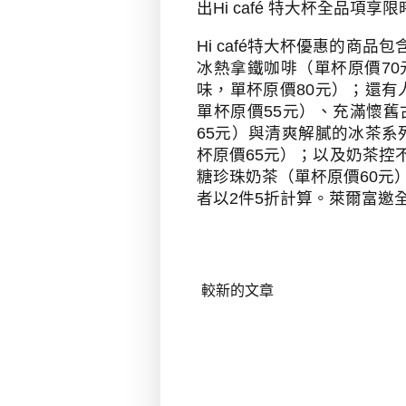
出
Hi caf
é 特大杯全品項享限
Hi caf
é特大杯優惠的商品包
冰熱拿鐵咖啡（單杯原價
70
味，單杯原價
80
元）；還有
單杯原價
55
元）、充滿懷舊
65
元）與清爽解膩的冰茶系
杯原價
65
元）；以及奶茶控
糖珍珠奶茶（單杯原價
60
元
者以
2
件
5
折計算。萊爾富邀
較新的文章