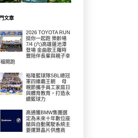
門文章
2026 TOYOTA RUN
挺你一起跑 樂齡場
7/4 (六)高雄蓮池潭
登場 金曲歌王羅時
豐陪伴長輩與親子幸
福開跑
裕隆籃球隊SBL總冠
軍四連霸王朝 母
親節攜手員工家庭日
與體育教育，打造永
續籃球力
高通獲BMW集團選
定為未來十年數位座
艙與自動駕駛系統主
要運算晶片供應商