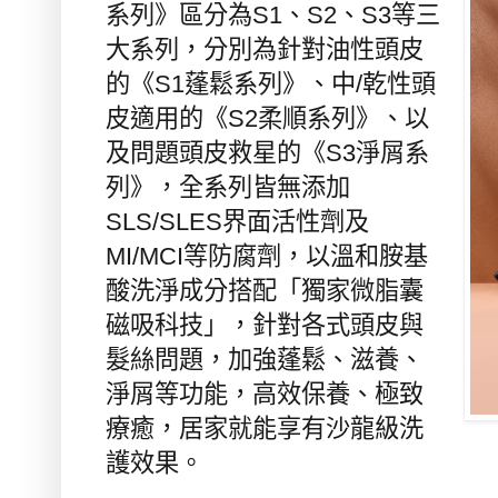
系列
》區分為
S1
、
S2
、
S3
等三
大系列，分別為針對油性頭皮
的《
S1
蓬鬆系列》、中
/
乾性頭
皮適用的《
S2
柔順系列》、以
及問題頭皮救星的《
S3
淨屑系
列》，
全系列皆無添加
SLS/SLES
界面活性劑及
MI/MCI
等防腐劑，以溫和胺基
酸洗淨成分搭配「獨家微脂囊
磁吸科技」，針對各式頭皮與
髮絲問題，加強蓬鬆、滋養、
淨屑等功能，高效保養、極致
療癒，居家就能享有沙龍級洗
護效果。