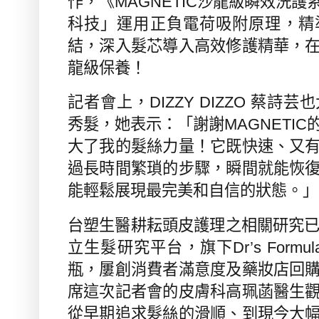
作，
《
MAGNETIC
沙龍級瞬效洗護
科技」
運用
正負電荷吸附原理
，
精
結，深入髮芯導入高效修護精華，
龍級保養！
記者會上，
DIZZY DIZZO
蔡詩芸也
秀髮，她表示：「謝謝
MAGNETIC
大了我的髮絲力量！它既快速、又
過長時間繁瑣的步驟，瞬間就能恢
能輕鬆展現最完美和自信的狀態。」
台塑生醫耕耘頭皮護理之相關研究
立生髮研究平台，旗下
Dr
’
s Formul
瓶，屢創消費者滿意度及藥妝店回
席這次記者會的皮膚科高珮菡醫生
從早期追求髮絲的滑順、到現今大