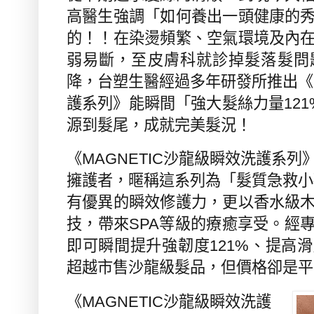
高醫生強調「如何養出一頭健康的
的！！在染燙頻繁、空氣環境及內
弱易斷，至皮膚科就診掉髮落髮問
降，台塑生醫經過多年研發所推出
《
護系列
》
能瞬間「強大髮絲力量
121
源到髮尾，成就完美髮況！
《
MAGNETIC
沙龍級瞬效洗護系列
擁護者，
暱稱這系列為「髮質急救小
有優異的瞬效修護力，更
以香水級
技，
帶來
SPA
等級的
療癒享受。經
即可瞬間提升強韌度
121%
、提高滑
超越市售沙龍級髮品，但價格卻是平
《
MAGNETIC
沙龍級瞬效洗護