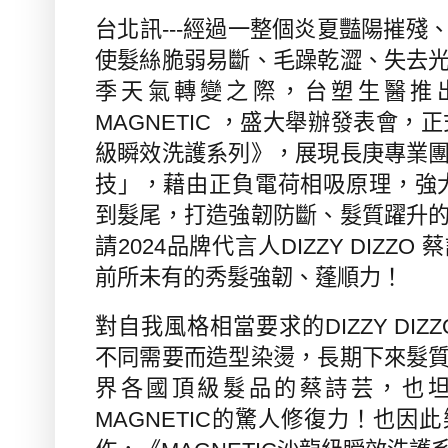
台北訊---經過一整個炎夏豔陽摧殘
使髮絲脆弱易斷、毛躁乾澀、失去
季天氣轉變之際，台塑生醫推
MAGNETIC
，盛大舉辦發表會，正
級瞬效洗護系列
》
，展現長庚專業
技」，藉由正負電荷相吸原理，強
到髮尾，打造強韌防斷、髮質躍升
請
2024
品牌代言人
DIZZY DIZZO
蔡
前所未有的秀髮強韌、蓬順力！
對自我風格相當要求的
DIZZY DIZ
不同需要而造型染燙，長期下來髮
界各國頂級髮品的蔡詩芸，也
MAGNETIC
的驚人修復力！也因此