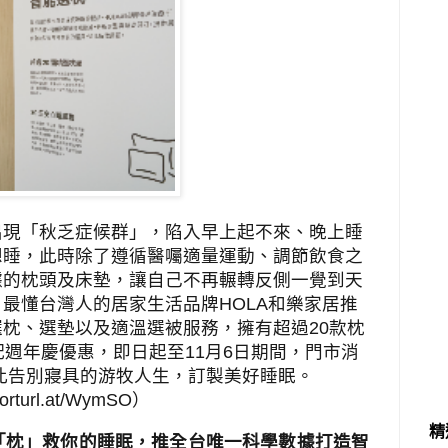
出現「秋乏症候群」，陷入早上起不來、晚上睡
想睡，此時除了遵循醫囑適量運動、調節飲食之
據的枕頭及床墊，讓自己不再輾轉反側一覺到天
！最懂台灣人的居家生活品牌
HOLA
和樂家居推
選枕、選墊以及適溫選被服務，擁有超過
20
款枕
配週年慶優惠，即日起至
11
月
6
日期間，門市消
此告別寢具的游牧人生，訂製美好睡眠。
shorturl.at/WymSO
）
精
「枕」救你的睡眠，推全台唯一科學數據打造智