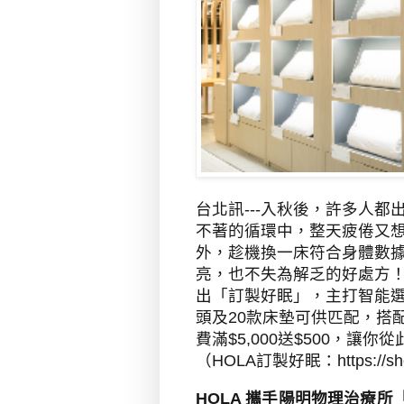
台北訊---
入秋後，許多人都
不著的循環中，整天疲倦又
外，趁機換一床符合身體數
亮，也不失為解乏的好處方
出「訂製好眠」，主打智能
頭及
20
款床墊可供匹配，搭
費滿
$5,000
送
$500
，讓你從
（
HOLA
訂製好眠：
https://
HOLA
攜手陽明物理治療所