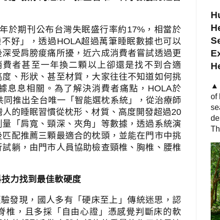
Hu
He
年於期刊公布台灣失眠盛行率約
17%
，相當於
S
睡不好」，
透過
HOLA
超過萬筆睡眠數據也可以
後深受肩膀痠痛所擾，近六成消費者嘗試透過更
Ex
消費者甚至一年換二顆以上卻還是找不到合適
H
高度、形狀、甚至材質，大家往往不知道如何挑
▲ 
據息息相關。為了解決消費者痛點，
HOLA
於
of
共同推出全台唯一「智能選枕系統」
，
從治療師
se
灣人的睡眠習慣從枕形、材質、高度開發超過
20
de
測量「肩寬、頸深、夾角」等數據，透過系統演
Th
後匹配推薦三顆最適合的枕頭，並能在門市中挑
行試躺，由門市人員協助檢查頸椎、胸椎、腰椎
科技力找到最佳軟硬度
經驗發現，國人多有「硬床至上」傳統迷思，認
脊椎
，
且多採「自由心證」憑感覺判斷床的軟