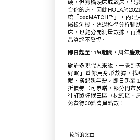
硬
，但無論硬床或軟床，只
合你的床。
因此
HOLA
於
202
統「
bedMATCH™
」
，
內建
屬檢測機，透過科學分析輔
床，也能分開測量數據，再
品質絕不妥協。
即日起至
11/6
期間，周年慶
對許多現代人來說，一覺到天
好眠」幫你用身形數據，找
眠，搭配週年慶，即日起至
1
折價劵
（可累贈，部分門市
往訂製好眠三區（枕頭區、
免費得
30
點會員點數！
較新的文章