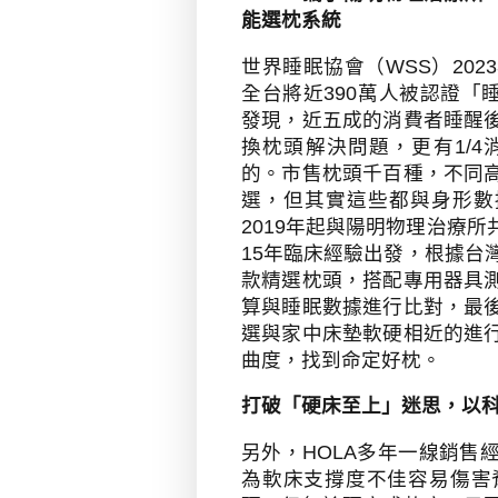
能選枕系統
世界睡眠協會（
WSS
）
2023
全台將近
390
萬人被認證「
發現，近五成的消費者睡醒
換枕頭解決問題，更有
1/4
的
。
市售枕頭千百種，不同
選，但其實這些都與身形數
2019
年起與陽明物理治療所
15
年臨床經驗出發，根據台
款精選枕頭，搭配專用器具
算與睡眠數據進行比對，最
選與家中床墊軟硬相近的進
曲度，找到命定好枕。
打破「硬床至上」迷思，以
另外，
HOLA
多年一線銷售
為軟床支撐度不佳容易傷害