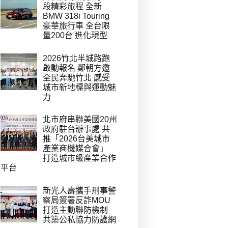
段精彩旅程 全新
BMW 318i Touring
豪華旅行車 全台限
量200台 進化現型
2026竹北半城路跑
啟動報名 鄭朝方邀
全民奔馳竹北 感受
城市新地標與運動魅
力
北市府串聯美國20州
政府駐台辦事處 共
推「2026台美城市
產業商機媒合會」
打造城市級產業合作
平台
新光人壽攜手刑事警
察局簽署反詐MOU
打造主動聯防機制
共築公私協力防護網