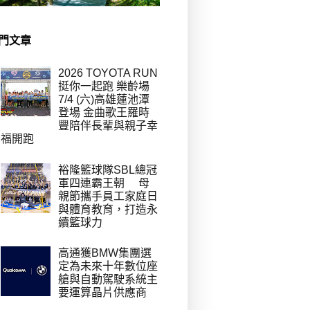
門文章
2026 TOYOTA RUN
挺你一起跑 樂齡場
7/4 (六)高雄蓮池潭
登場 金曲歌王羅時
豐陪伴長輩與親子幸
福開跑
裕隆籃球隊SBL總冠
軍四連霸王朝 母
親節攜手員工家庭日
與體育教育，打造永
續籃球力
高通獲BMW集團選
定為未來十年數位座
艙與自動駕駛系統主
要運算晶片供應商