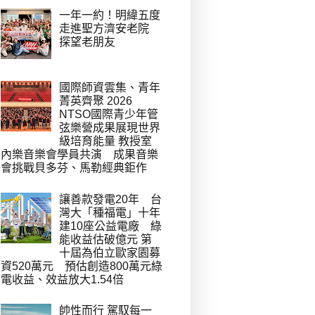
一年一約！明緯五度
走進聖方濟安老院
探望老朋友
國際師資雲集、青年
菁英齊聚 2026
NTSO國際青少年管
弦樂營成果展現世界
級培育能量 教授室
內樂音樂會學員共演 成果音樂
會挑戰貝多芬、馬勒經典鉅作
讓善款發電20年 台
灣大「種福電」十年
建10座公益電廠 綠
能收益估破億元 第
十屆為伯立歐家園募
資520萬元 預估創造800萬元綠
電收益、效益放大1.54倍
帥性而行 駕馭每一