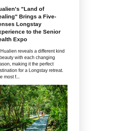
alien's "Land of
aling" Brings a Five-
enses Longstay
perience to the Senior
ealth Expo
Hualien reveals a different kind
 beauty with each changing
ason, making it the perfect
stination for a Longstay retreat.
e most f...