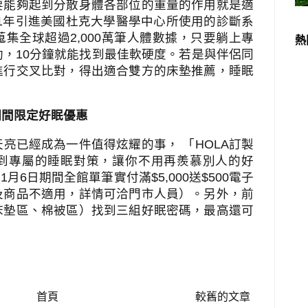
要能夠起到分散身體各部位的重量的作用就是適
1
年引進美國杜克大學醫學中心所使用的診斷系
蒐集全球超過
2,000
萬筆人體數據，只要躺上專
熱
助，
10
分鐘就能找到最佳軟硬度。
若是與伴侶同
進行交叉比對，得出適合雙方的床墊推薦，睡眠
期間限定好眠優惠
亮已經成為一件值得炫耀的事， 「
HOLA
訂製
到專屬的睡眠對策，讓你不用再羨慕別人的好
1
月
6
日期間全館單筆實付滿
$5,000
送
$500
電子
及商品不適用，詳情可洽門市人員）
。另外，前
床墊區、棉被區）找到三組好眠密碼，最高還可
首頁
較舊的文章