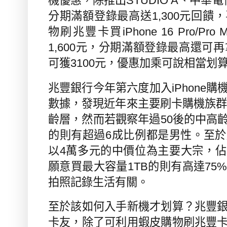
機優惠，除推出
STUDIO A
、中華電
分期滿額登錄最高送
1,300
元回饋，
物刷兆豐卡買
iPhone 16 Pro/Pro 
1,600
元，分期滿額登錄最高還可再
可獲
3100
元，優惠加乘可說相當划
兆豐銀行今年第六度加入
iPhone
購
數據，發現近年來主要刷卡購機族
齡層，然而若觀察年過
50
後的中高
的則有超過
6
成比例都是男性。至於
以
4
萬多元的中價位為主要大宗，佔
願意買最大容量
1TB
的則有高達
75
拍照記錄生活有關。
至於該如何入手新機才划算？兆豐
卡友，除了可利用蝦皮購物刷兆豐