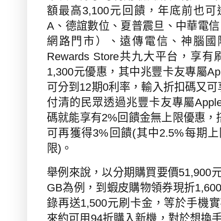
額最高
3,100
元回饋，年底前也可
A
、德誼數位、夏普震旦、中華電信
網路門市）、遠傳電信、神腦國
Rewards Store
共九大平台，享有
1,300
元優惠，其中兆豐卡友專屬
Ap
可分到
12
期
0
利率，輸入折扣碼又可
付清的民眾透過兆豐卡友專屬
Appl
碼就能享有
2%
回饋金無上限優惠，
可再獲得
3%
回饋
(
其中
2.5%
每期上
限
)
。
舉例來說，以分期購買要價
51,900
GB
為例，到蝦皮購物領券現折
1,60
錄再送
1,500
元刷卡金，等於手機實
來約可用
94
折購入新機，對於想換