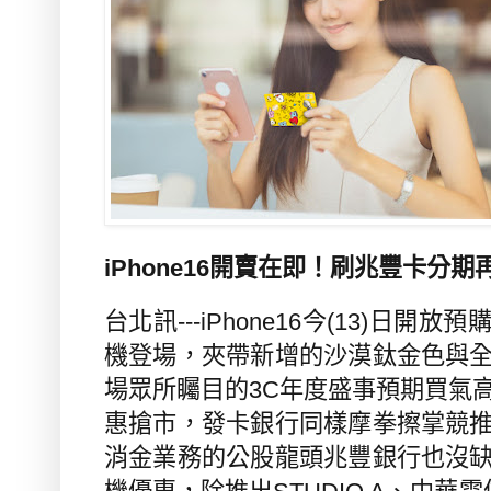
iPhone16開賣在即！刷兆豐卡分期
台北訊---iPhone16
今
(13)
日開放預
機登場，夾帶新增的沙漠鈦金色與
場眾所矚目的
3C
年度盛事預期買氣
惠搶市，發卡銀行同樣摩拳擦掌競
消金業務的公股龍頭兆豐銀行也沒