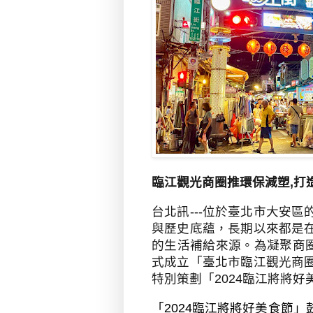
臨江觀光商圈推環保減塑,打
台北訊---位於臺北市大安
與歷史底蘊，長期以來都是
的生活補給來源。為凝聚商
式成立「臺北市臨江觀光商
特別策劃「
2024
臨江將將好
「
2024
臨江將將好美食節」