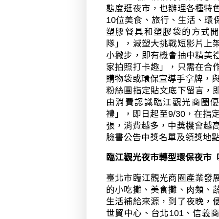
態度逛夜市，也辦理各種特
10
位美食、旅行、生活、環
塑膠餐具和塑膠袋的方式
隊」，減塑大挑戰短影片上
小撇步，即有機會抽中精美
家拍照打卡趣」，只需在合
購物袋或環保宣導手拿牌，
粉絲團指定貼文底下留言，
由消費認識臨江觀光商圈
禮」，即日起至
9/30
，在指
張，消費越多，中獎機會越
臉書公告中獎名單及領獎地
臨江觀光夜市轉型環保夜市
臺北市臨江觀光商圈產業發
的小吃攤、美食攤、肉類、
生活補給來源，到了夜晚，
世貿中心、台北
101
、信義