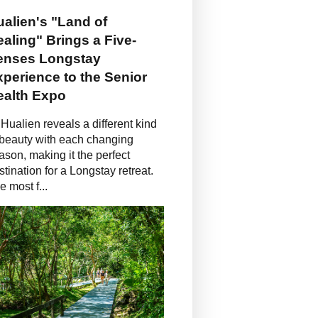
alien's "Land of
aling" Brings a Five-
enses Longstay
perience to the Senior
ealth Expo
Hualien reveals a different kind
 beauty with each changing
ason, making it the perfect
stination for a Longstay retreat.
e most f...