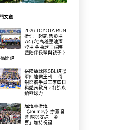
門文章
2026 TOYOTA RUN
挺你一起跑 樂齡場
7/4 (六)高雄蓮池潭
登場 金曲歌王羅時
豐陪伴長輩與親子幸
福開跑
裕隆籃球隊SBL總冠
軍四連霸王朝 母
親節攜手員工家庭日
與體育教育，打造永
續籃球力
瑋瑋黃挺瑋
《Journey》辦簽唱
會 陳勢安送「金
喜」加持祝福