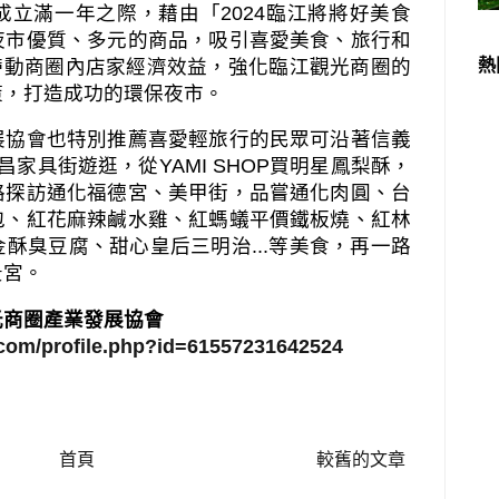
成立滿一年之際，藉由「
2024
臨江將將好美食
夜市優質、多元的商品，吸引喜愛美食、旅行和
帶動商圈內店家經濟效益，強化臨江觀光商圈的
熱
策，打造成功的環保夜市。
展協會也特別推薦喜愛輕旅行的民眾可沿著信義
昌家具街遊逛，從
YAMI SHOP
買明星鳳梨酥，
路探訪通化福德宮、美甲街，品嘗通化肉圓、台
包、紅花麻辣鹹水雞、紅螞蟻平價鐵板燒、紅林
金酥臭豆腐、甜心皇后三明治
...
等美食，再一路
景宮。
光商圈產業發展協會
.com/profile.php?id=61557231642524
首頁
較舊的文章