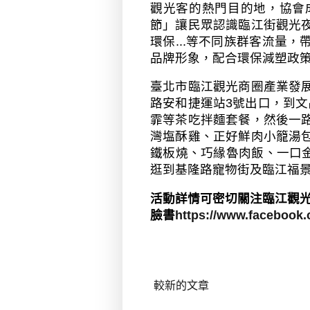
觀光客的熱門目的地，協會
節」讓民眾認識臨江街觀光
環保
...
等不同族群客流量，
品牌形象，配合環保減塑政
臺北市臨江觀光商圈產業發
路安和捷運站
3
號出口，到文
霏等茶吃拌麵套餐，然後一
灣塩酥雞、正好鮮肉小籠湯
鐵板燒、巧緣魯肉飯、一口
逛到基隆路寵物街及臨江福
活動詳情可密切關注臨江觀
臉書
https://www.facebook
較新的文章