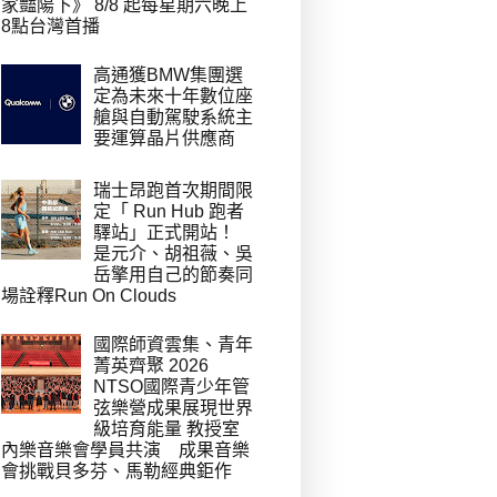
家豔陽下》 8/8 起每星期六晚上
8點台灣首播
高通獲BMW集團選
定為未來十年數位座
艙與自動駕駛系統主
要運算晶片供應商
瑞士昂跑首次期間限
定「 Run Hub 跑者
驛站」正式開站！
是元介、胡祖薇、吳
岳擎用自己的節奏同
場詮釋Run On Clouds
國際師資雲集、青年
菁英齊聚 2026
NTSO國際青少年管
弦樂營成果展現世界
級培育能量 教授室
內樂音樂會學員共演 成果音樂
會挑戰貝多芬、馬勒經典鉅作