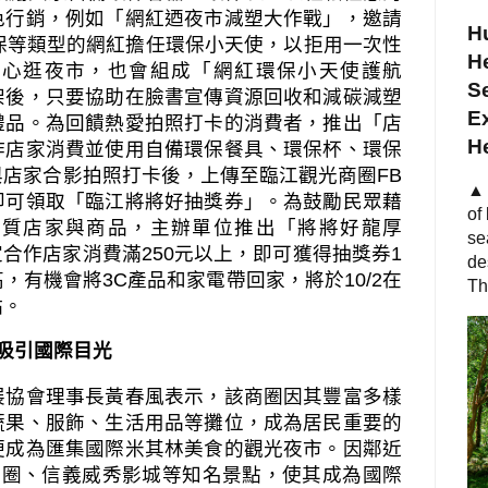
色行銷，例如「網紅迺夜市減塑大作戰」，邀請
Hu
保等類型的網紅擔任環保小天使，以拒用一次性
He
開心逛夜市，也會組成「網紅環保小天使護航
S
架後，只要協助在臉書宣傳資源回收和減碳減塑
Ex
禮品。為回饋熱愛拍照打卡的消費者，推出「店
H
作店家消費並使用自備環保餐具、環保杯、環保
與店家合影拍照打卡後，上傳至臨江觀光商圈
FB
▲ 
即可領取「臨江將將好抽獎券」。為鼓勵民眾藉
of
優質店家與商品，主辦單位推出「將將好龍厚
se
定合作店家消費滿
250
元以上，即可獲得抽獎券
1
de
高，有機會將
3C
產品和家電帶回家，將於
10/2
在
Th
點。
吸引國際目光
展協會理事長黃春風表示，該商圈因其豐富多樣
蔬果、服飾、生活用品等攤位，成為居民重要的
便成為匯集國際米其林美食的觀光夜市。因鄰近
商圈、信義威秀影城等知名景點，使其成為國際