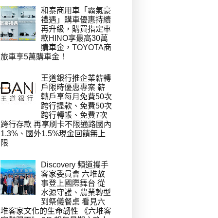
和泰商用車「霸氣豪
禮遇」購車優惠持續
再升級，購買指定車
款HINO享最高30萬
購車金，TOYOTA商
旅車享5萬購車金！
王道銀行推企業薪轉
戶限時優惠專案 薪
轉戶享每月免費50次
跨行提款、免費50次
跨行轉帳、免費7次
跨行存款 再享刷卡不限通路國內
1.3%、國外1.5%現金回饋無上
限
Discovery 頻道攜手
客家委員會 六堆故
事登上國際舞台 從
水源守護、農業轉型
到祭儀餐桌 看見六
堆客家文化的生命韌性 《六堆客