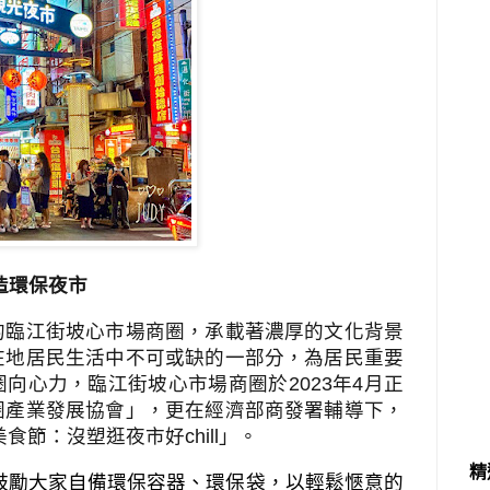
造環保夜市
區的臨江街坡心市場商圈，承載著濃厚的文化背景
在地居民生活中不可或缺的一部分，為居民重要
圈向心力，臨江街坡心市場商圈於
2023
年
4
月正
圈產業發展協會」，更在經濟部商發署輔導下，
美食節：沒塑逛夜市好
chill
」。
精
鼓勵大家自備環保容器、環保袋，以輕鬆愜意的