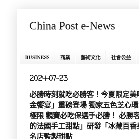
China Post e-News
BUSINESS
商業
藝術文化
社會公益
2024-07-23
必勝時刻就吃必勝客！今夏限定美
金饗宴」重磅登場 獨家五色芝心
極限 觀賽必吃保選手必勝！ 必勝
的法國手工甜點」研發「冰藏百香
名店監製甜點