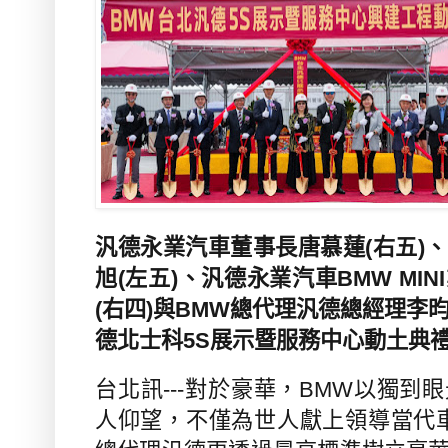
汎德永業汽車董事長唐慕蓮(右五)
旭(左五)、汎德永業汽車BMW MI
(右四)與BMW總代理汎德總經理李昀
德北士科5S展示暨服務中心動土典
台北訊---對於豪華，BMW以獨到
人仰望，不僅為世人獻上領導當代