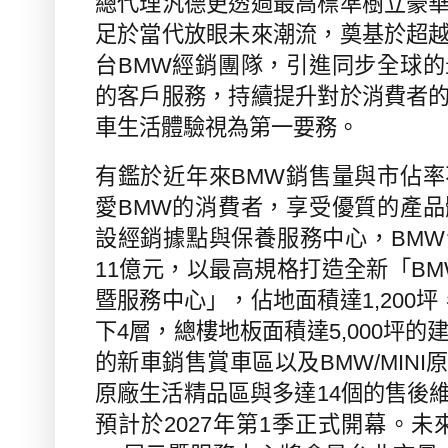
總代理汎德更透過最高標準樹立豪
足於當代放眼未來潮流，奠基
於超
台BMW經銷團隊，引進同步全球
的客戶服務，持續提升對於消費者
車生活體驗視為第一要務。
有鑑於近年來BMW銷售量與市佔
愛BMW的消費者，享受優質的產
設經銷據點與保養服務中心，BM
11億元，以最高規格打造全新「BM
暨服務中心」，佔地面積達1,200
下4層，總樓地板面積達5,000坪的
的新車銷售賞車區以及BMW/MIN
原廠生活精品區與多達14個的售後
預計於2027年第1季正式開幕。未