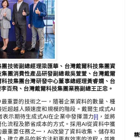
集團技術副總經理梁匯華、台灣戴爾科技集團資
技集團消費性產品研發副總裁吳萱萱、台灣戴爾
爾科技集團台灣研發中心董事總經理黃睿嫻、台
理李百飛、台灣戴爾科技集團業務副總王正忠。
中最重要的技術之一，隨著企業資料的數量、種
接近超越人類速度和規模的階段。戴爾生成式
AI
者表示期待生成式
AI
在企業中發揮潛力
[i]
，並將
簡化流程及節省成本的方式。採用
AI
從資料中獲
的最重要任務之一，
AI
改變了資料收集、儲存和
精
構、建立產品的新方法和更有效率的流程，並推