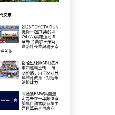
門文章
2026 TOYOTA RUN
挺你一起跑 樂齡場
7/4 (六)高雄蓮池潭
登場 金曲歌王羅時
豐陪伴長輩與親子幸
福開跑
裕隆籃球隊SBL總冠
軍四連霸王朝 母
親節攜手員工家庭日
與體育教育，打造永
續籃球力
高通獲BMW集團選
定為未來十年數位座
艙與自動駕駛系統主
要運算晶片供應商