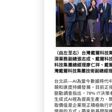
（由左至右）台灣戴爾科技
深業務副總張志成、戴爾科
科技集團總經理廖仁祥、戴
灣戴爾科技集團技術副總經
台北訊
---
AI
為當今數據時代
類和速度持續發展，目前正
脈動調查指出，
78% IT
決策
生成式
AI
視為提高生產力、
取價值是企業現正積極執行
使用的方式，帶來新基礎架