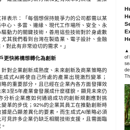
Hu
He
仁祥表示：「每個想保持競爭力的公司都需以某
S
料中心、多雲、邊緣、現代工作場所、安全、永
Ex
心驅動力的關鍵技術，善用這些技術對於身處數
H
，尤其我們看到台灣在製造業、電子設計、金融
業，對此有非常迫切的需求。」
▲ 
of
戶更快將構想轉化為創新
se
，針對企業創新成熟度、未來創新及商業策略的
de
Th
生成式
AI
將使自己所處的產業出現激烈變革；
策略的重要部分，且已經在企業內各方面發揮效
未來
3
至
5
年產業會發展成什麼樣貌，顯見未來仍
亦分析企業應如何通過成功的創新規劃應對挑
上變革的步伐；
92%
的企業其員工在推動創新時
數據是凸顯差異化的要素，而生成式
AI
策略必須
此可見許多企業仍缺乏相關技術支援，且需面臨
戰。