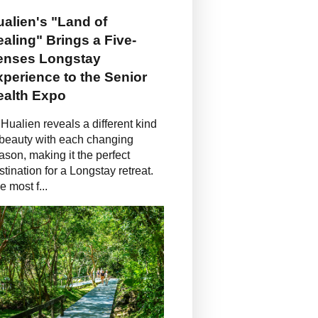
alien's "Land of
aling" Brings a Five-
enses Longstay
perience to the Senior
ealth Expo
Hualien reveals a different kind
 beauty with each changing
ason, making it the perfect
stination for a Longstay retreat.
e most f...