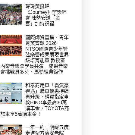
瑋瑋黃挺瑋
《Journey》辦簽唱
會 陳勢安送「金
喜」加持祝福
國際師資雲集、青年
菁英齊聚 2026
NTSO國際青少年管
弦樂營成果展現世界
級培育能量 教授室
內樂音樂會學員共演 成果音樂
會挑戰貝多芬、馬勒經典鉅作
和泰商用車「霸氣豪
禮遇」購車優惠持續
再升級，購買指定車
款HINO享最高30萬
購車金，TOYOTA商
旅車享5萬購車金！
一年一約！明緯五度
走進聖方濟安老院