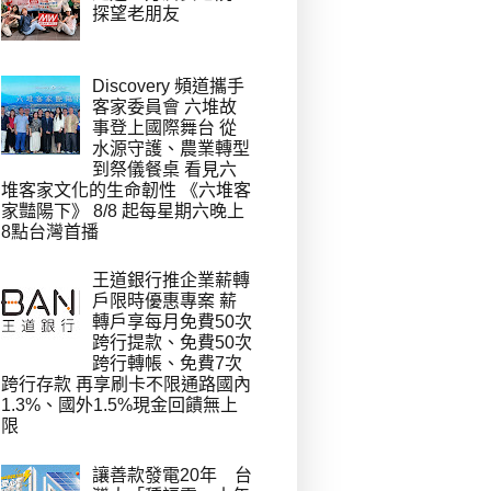
探望老朋友
Discovery 頻道攜手
客家委員會 六堆故
事登上國際舞台 從
水源守護、農業轉型
到祭儀餐桌 看見六
堆客家文化的生命韌性 《六堆客
家豔陽下》 8/8 起每星期六晚上
8點台灣首播
王道銀行推企業薪轉
戶限時優惠專案 薪
轉戶享每月免費50次
跨行提款、免費50次
跨行轉帳、免費7次
跨行存款 再享刷卡不限通路國內
1.3%、國外1.5%現金回饋無上
限
讓善款發電20年 台