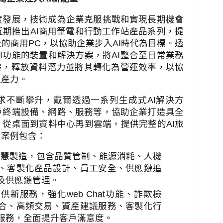
度發展，技術成為企業克服挑戰和實現長期機會
近期推出
AI
商用筆電和行動工作站產品系列，提
全的商用
PC
，以協助企業步入
AI
時代為目標。透
I
功能的裝置和解決方案，將
AI
整合至日常業務
發，釋放資料潛力並將其轉化為營運效率，以協
生產力。
求不斷攀升，戴爾透過一系列生成式
AI
解決方
戶終端設備、網路、服務等，協助企業打造具全
，從桌面到資料中心再到雲端，提供完整的
AI
旅
用案例包含：
智慧製造，包含品質管制、能源消耗、人機
、客製化產品設計、員工安全、供應鏈追
及供應鏈管理。
提供新服務，強化
web Chat
功能、詐欺檢
合、高頻交易、資產建議服務、客製化行
服務，全面提升客戶滿意度。