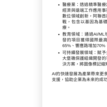
醫療業：透過精準醫療
經濟與遠端工作應用事
數位領域創新，阿聯酋
戰，包含以基因為基
療。
教育領域：通過
AI/ML
發的項目獲得國際最
65%
、響應路增加
70%
可持續發展領域：賦予
大堡礁保護組織開發的
決方案，將圖像標記縮
AI
的快速發展為產業帶來更
支援，協助企業為未來的成