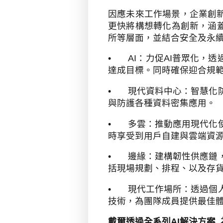
因應未來工作場景，企業創
更快將構想轉化為創新，涵
所等層面，並結合安全及永
•
AI
：力促
AI
普眾化，透
達成目標。同時確保迎合規
•
現代資料中心：智慧化
與防護各種資料密集應用。
•
多雲：推動應用現代化
時享受到用戶自建與雲端資
•
邊緣：建構韌性供應鏈
括現場規劃、排程、以及存
•
現代工作場所：透過個
技術，為團隊成員提供最佳
戴爾透過全系列
AI
解決方案