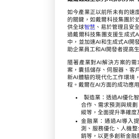
如今產業正以前所未有的速
的關鍵，如戴爾科技集團於
供全球
智慧
、易於管理且安
過戴爾科技集團支援生成式
A
中，並加速
AI
和生成式
AI
開
助企業員工和
AI
開發者提高
隨著產業對
AI
解決方案的需
案，囊括儲存、伺服器、客
新
AI
體驗的現代化工作環境
程。戴爾在
AI
方面的成功應
製造業：透過
AI
優化
合作、需求預測與規劃
縱等，全面提升準確度
金融業：通過
AI
導入
測、服務優化、人機整
銷等，以更多創新金融