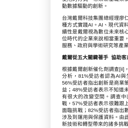
動數據驅動的創新。
台灣戴爾科技集團總經理廖
種方式實踐
AI
。
AI
、現代資
續性是戴爾視為數位未來核
位時代的企業來說相當重要
服務、政府與學術研究等產
戴爾從五大關鍵著手
協助客
根據戴爾創新催化劑調查
[ii]
分析，
81%
受訪者認為
AI
與
56%
受訪者指出創新是商業
益；
48%
受訪者表示不知道
有很大的改變空間。調查中
戰，
57%
受訪者表示很難跟
面臨挑戰；
82%
受訪者指出
涉及到運用與保護資料。由
新技術和轉型帶來的諸多挑