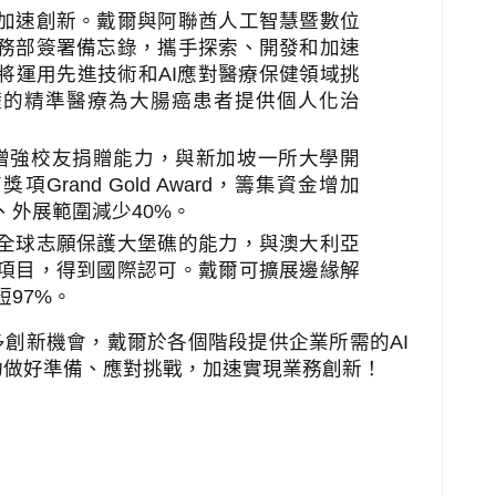
加速創新。戴爾與阿聯酋人工智慧暨數位
務部簽署備忘錄，攜手探索、開發和加速
將運用先進技術和
AI
應對醫療保健領域挑
礎的精準醫療為大腸癌患者提供個人化治
增強校友捐贈能力，與新加坡一所大學開
高獎項
Grand Gold Award
，籌集資金增加
、外展範圍減少
40%
。
全球志願保護大堡礁的能力，與澳大利亞
項目，得到國際認可。戴爾可擴展邊緣解
短
97%
。
多創新機會，戴爾於各個階段提供企業所需的
AI
功做好準備、應對挑戰，加速實現業務創新！