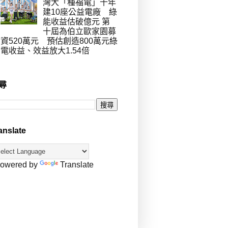
灣大「種福電」十年
建10座公益電廠 綠
能收益估破億元 第
十屆為伯立歐家園募
資520萬元 預估創造800萬元綠
電收益、效益放大1.54倍
尋
anslate
owered by
Translate