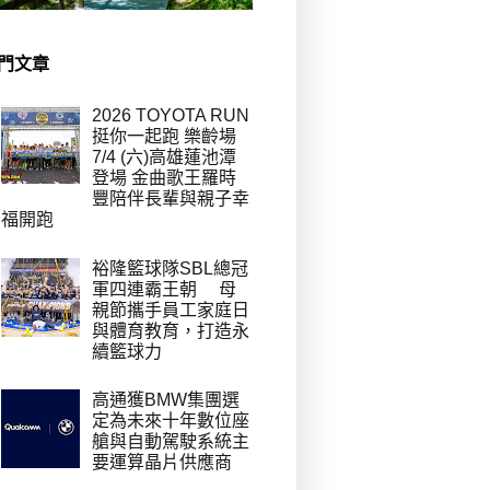
門文章
2026 TOYOTA RUN
挺你一起跑 樂齡場
7/4 (六)高雄蓮池潭
登場 金曲歌王羅時
豐陪伴長輩與親子幸
福開跑
裕隆籃球隊SBL總冠
軍四連霸王朝 母
親節攜手員工家庭日
與體育教育，打造永
續籃球力
高通獲BMW集團選
定為未來十年數位座
艙與自動駕駛系統主
要運算晶片供應商