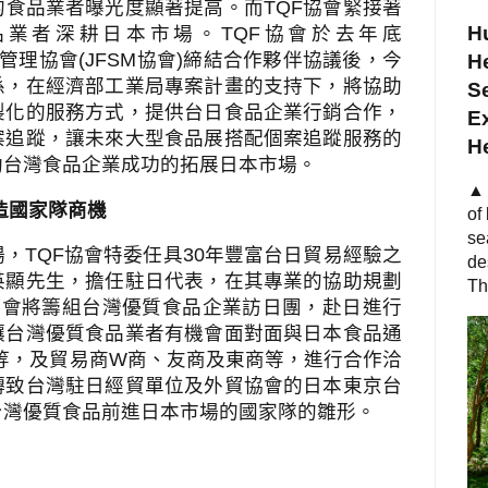
的食品業者曝光度顯著提高。而
TQF
協會緊接著
Hu
品業者深耕日本市場。
TQF
協會於去年底
管理協會
(JFSM
協會
)
締結合作夥伴協議後，今
He
係，在經濟部工業局專案計畫的支持下，將協助
S
製化的服務方式，提供台日食品企業行銷合作，
Ex
案追蹤，讓未來大型食品展搭配個案追蹤服務的
H
助台灣食品企業成功的拓展日本市場。
▲ 
造國家隊商機
of
se
場，
TQF
協會特委任具
30
年豐富台日貿易經驗之
de
英顯先生，擔任駐日代表，在其專業的協助規劃
Th
協會將籌組台灣優質食品企業訪日團，赴日進行
讓台灣優質食品業者有機會面對面與日本食品通
等，及貿易商
W
商、友商及東商等，進行合作洽
轉致台灣駐日經貿單位及外貿協會的日本東京台
台灣優質食品前進日本市場的國家隊的雛形。