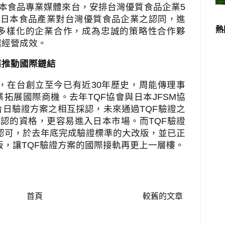
本食品專業媒體來台，安排台灣優質食品企業
5
進日本食品產業對台灣優質食品企業之認同，進
熱
多樣化的企業合作，成為忠誠的策略性合作夥
越經營成效。
業推動國際鏈結
，在台創立至今已有近
30
年歷史，周能傳理事
業拓展國際商機。去年
TQF
協會與日本
JFSM
協
台日驗證方案之相互採認，未來通過
TQF
驗證之
採認的資格，更容易進入日本市場。而
TQF
驗證
認可，於去年底完成驗證標準的大改版，並已正
版，讓
TQF
驗證方案的國際接軌再更上一層樓。
首頁
較舊的文章