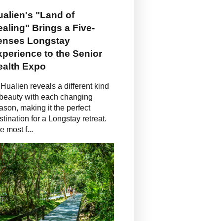
alien's "Land of
aling" Brings a Five-
enses Longstay
perience to the Senior
ealth Expo
Hualien reveals a different kind
 beauty with each changing
ason, making it the perfect
stination for a Longstay retreat.
e most f...