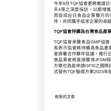
今年
9
月
TQF
協會更將邀請日
天
4
夜之深度採訪，以期增
而促成台日食品企業雙方的
伴，共同攜手追求企業的卓
TQF
協會持續為台灣食品產
TQF
協會承襲食品
GMP
協會
長表示協會將持續為食品產
會簽署合作夥伴協議，進行
食品業者將直接獲得
JFSM
方案也為能申請
GFSI
之國際
式發布
TQF
驗證方案
2023
年
較新的文章