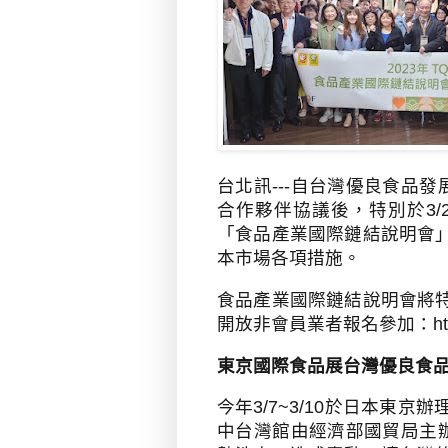
台北訊---自台灣優良食品發
合作夥伴協議後，特別於
3/
「食品產業國際鏈結說明會
本市場各項措施。
食品產業國際鏈結說明會將
開放非會員業者報名參加：
h
東京國際食品展台灣優良食
今年
3/7~3/10
於日本東京辦
中台灣館由經濟部國貿局主