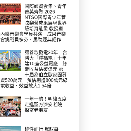
國際師資雲集、青年
菁英齊聚 2026
NTSO國際青少年管
弦樂營成果展現世界
級培育能量 教授室
內樂音樂會學員共演 成果音樂
會挑戰貝多芬、馬勒經典鉅作
讓善款發電20年 台
灣大「種福電」十年
建10座公益電廠 綠
能收益估破億元 第
十屆為伯立歐家園募
資520萬元 預估創造800萬元綠
電收益、效益放大1.54倍
一年一約！明緯五度
走進聖方濟安老院
探望老朋友
帥性而行 駕馭每一