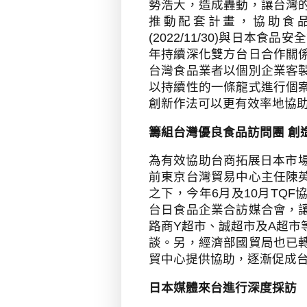
勢浩大，造成轟動，讓台灣
推動配套計畫，協助食
(2022/11/30)
與日本食品安全
年持續深化雙方台日合作關
台灣食品業者以個別企業客
以持續性的一條龍式進行個
創新作法可以更有效率地協
籌組台灣優良食品訪問團 創
為有效協助台商拓展日本市
前東京台灣貿易中心主任陳
之下，今年
6
月及
10
月
TQF
台日食品企業合訪媒合會，
路商
Y
超市、誠超市及
A
超市
談。另，經濟部國貿局也已
貿中心提供協助，逐漸促成
日本媒體來台進行深度採訪