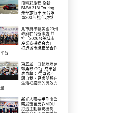
段精彩旅程 全新
BMW 318i Touring
豪華旅行車 全台限
量200台 進化現型
北市府串聯美國20州
政府駐台辦事處 共
推「2026台美城市
產業商機媒合會」
打造城市級產業合作
平台
第五屆「白蘭媽媽夢
想勇敢 GO」成果發
表直擊： 從母親回
歸自我，見證夢想在
生活裡盛開的勇敢力
量
新光人壽攜手刑事警
察局簽署反詐MOU
打造主動聯防機制