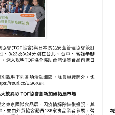
展協會
(TQF
協會
)
與日本食品安全管理協會簽訂
21
、
3/23
及
3/24
分別在台北、台中、高雄舉辦
」，深入說明
TQF
協會協助台灣優質食品前進日
特別說明下列各項活動細節，除會員廠商外，也
ttps://reurl.cc/EG6X9K
品大放異彩
TQF
協會創新加碼拓展市場
理之東京國際食品展，因疫情解除恢復盛況，其
辦，並由外貿協會動員
136
家食品業者參展，聲
精