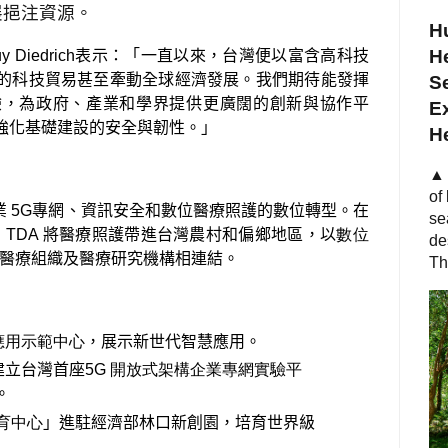
展挹注資源。
Hu
He
y Diedrich
表示：「一直以來，台灣便以富含高科技
的科技貿易甚至牽動全球經濟發展。我們期待能發揮
S
驗，為政府、產業和學界提供更廣闊的創新與協作平
Ex
強化基礎建設的安全與韌性。」
H
▲ 
of
業
5G
專網、資訊安全和數位醫療照護的數位轉型。在
se
，
TDA
將醫療照護帶進台灣農村和偏鄉地區，以
數位
de
醫療組織及醫療研究機構相連結。
Th
應用示範中心
，展示新世代智慧應用。
建立台灣首座
5G
開放式
架構
企業專網
實驗平
。
育中
心
」進駐經濟部林口新創園，培育世界級