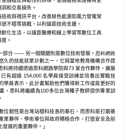
升金融穩定與韌性的目標，金融服務業應擁有更
漏洞和交易損失。
路技術與視訊平台，改善綠色能源如風力發電常
訊號不穩等挑戰，以利遠距技術支援。
樂齡化生活，以遠距醫療和線上學習等數位工具
與度。
一部分
——
另一個關鍵則是數位技術發展。
思科網路
悠久的技能就業計劃之一，它與當地教育機構合作提
思科將持續透過思科網路學院與
73
家合作夥伴，擴展
，已有超過
154,000
名學員接受訓練並培養出實戰技
的學員表示，此計畫幫助他們獲得新工作或是更好的
畫，思科將繼續為
100
多位台灣種子教師提供專業訓
。
數位韌性是台灣站穩科技島的基石，而思科是打磨基
產業夥伴、學術單位與政府積極合作，打造安全及前
化發展的重要夥伴。」