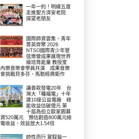
一年一約！明緯五度
走進聖方濟安老院
探望老朋友
國際師資雲集、青年
菁英齊聚 2026
NTSO國際青少年管
弦樂營成果展現世界
級培育能量 教授室
內樂音樂會學員共演 成果音樂
會挑戰貝多芬、馬勒經典鉅作
讓善款發電20年 台
灣大「種福電」十年
建10座公益電廠 綠
能收益估破億元 第
十屆為伯立歐家園募
資520萬元 預估創造800萬元綠
電收益、效益放大1.54倍
帥性而行 駕馭每一