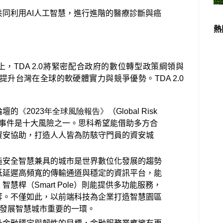
共同利用
AI
人工智慧，進行進階的醫療診斷與癌
熱
動
上，
TDA 2.0
將緊密配合政府的數位轉型政策綱領與
提升台灣在全球的軟硬體實力與競爭優勢。
TDA 2.0
論壇的
《
2023
年全球風險報告》
（
Global Risk
事件是十大風險之一。思科希望能借助多方合
資安協助，打造人人皆為防駭守門員的資安城
造安全智慧兼具的城市是世界數位化發展的趨勢
低延遲高頻寬的傳輸通道與穩定的資訊平台，能
。智慧桿（
Smart Pole
）則能提供多功能服務，
等。不僅如此，以前端科技為企業打造智慧園區
發展智慧城市重要的一環。