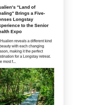
alien's "Land of
aling" Brings a Five-
enses Longstay
perience to the Senior
ealth Expo
Hualien reveals a different kind
 beauty with each changing
ason, making it the perfect
stination for a Longstay retreat.
e most f...