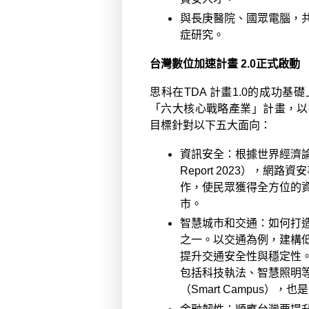
與長庚醫院、國眾電腦，
症研究。
台灣數位加速計畫
2.0
正式啟
思科在
TDA
計畫
1.0
的成功基礎
「六大核心戰略產業」計畫，以
目標針對以下五大面向：
資訊安全：
根據世界經濟
Report 2023
），網路資安
作，使民眾獲得全方位的
市。
智慧城市和交通：
如何打
之一
。
以交通為例，建構
提升交通安全性與穩定性
包括科技執法、智慧照明
（
Smart Campus
），也是