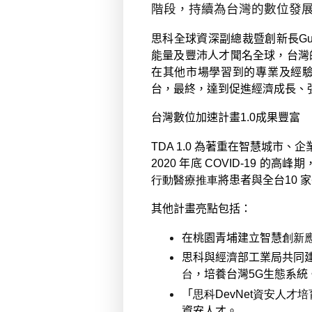
階段，持續為台灣的數位發
思科全球資深副總裁暨創新長
Gu
能量及豐沛人才聞名全球，台灣
在其他市場學習到的專業及經
台，最終，達到促進經濟成長、
台灣數位加速計畫
1.0
成果豐富
TDA 1.0
為著重在智慧城市、企
2020
年底
COVID-19
的高峰期
行動醫療推車
將患者與全台
10
家
其他計畫亮點包括：
在桃園青埔建立智慧
創新
思科與經濟部工業局共同
台
，培養台灣
5G
生態系統
「
思科
DevNet
資安人才培
資安人才。