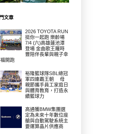
門文章
2026 TOYOTA RUN
挺你一起跑 樂齡場
7/4 (六)高雄蓮池潭
登場 金曲歌王羅時
豐陪伴長輩與親子幸
福開跑
裕隆籃球隊SBL總冠
軍四連霸王朝 母
親節攜手員工家庭日
與體育教育，打造永
續籃球力
高通獲BMW集團選
定為未來十年數位座
艙與自動駕駛系統主
要運算晶片供應商