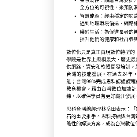
金融韌性：
順應台灣要提
全方位的可視性，來預防
智慧能源：
經由穩定的網
遇到地理環境偏遠、網路
樂齡生活：
為促進長者的
提升他們的健康和社群參
數位化只是真正實現數位轉型的
學院
是世界上規模最大、歷史最
供網路、資安和軟體開發培訓。
台灣的技能發展。在過去
24
年
能；台灣
99%
完成思科認證課程
教育機會。藉由台灣數位加速計
練，以確保學員有更好職涯發展
思科台灣總經理林岳田表示：「
石的重要推手。思科持續與台灣
瞻性的解決方案，成為台灣數位