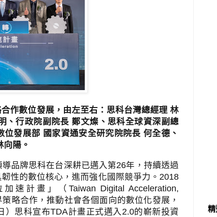
合作數位發展，由左至右：思科台灣總經理 林
明、行政院副院長 鄭文燦、思科全球資深副總
ch、數位發展部 國家資通安全研究院院長 何全德、
林向陽。
領導品牌
思科在台深耕已邁入第
26
年，持續
透過
具韌性的數位核心，進而強化國際競爭力。
2018
位加速計畫」（
Taiwan Digital Acceleration,
界策略合作，推動社會各個面向的數位化發展，
精
日）思科宣布
TDA
計畫正式邁入
2.0
的嶄新投資