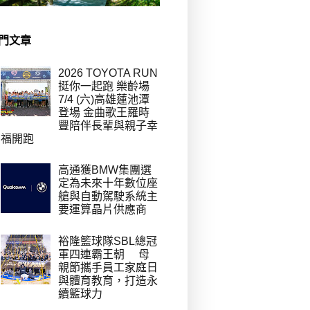
門文章
2026 TOYOTA RUN
挺你一起跑 樂齡場
7/4 (六)高雄蓮池潭
登場 金曲歌王羅時
豐陪伴長輩與親子幸
福開跑
高通獲BMW集團選
定為未來十年數位座
艙與自動駕駛系統主
要運算晶片供應商
裕隆籃球隊SBL總冠
軍四連霸王朝 母
親節攜手員工家庭日
與體育教育，打造永
續籃球力