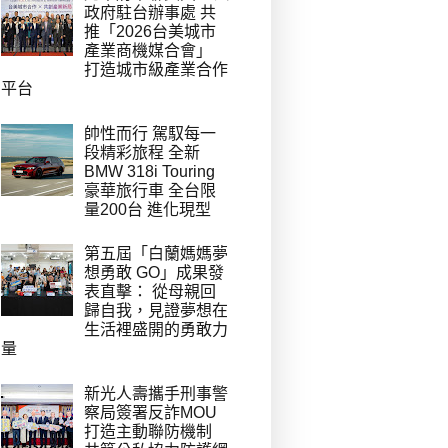
政府駐台辦事處 共
推「2026台美城市
產業商機媒合會」
打造城市級產業合作
平台
帥性而行 駕馭每一
段精彩旅程 全新
BMW 318i Touring
豪華旅行車 全台限
量200台 進化現型
第五屆「白蘭媽媽夢
想勇敢 GO」成果發
表直擊： 從母親回
歸自我，見證夢想在
生活裡盛開的勇敢力
量
新光人壽攜手刑事警
察局簽署反詐MOU
打造主動聯防機制