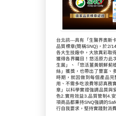
台北訊---具有
「
生醫界奧斯
品質標章
(
簡稱
SNQ)
，於
2/1
各大生技廠中，大放異彩取
獲得各界矚目！悠活原力此
生菌」、「悠活薑黃朝鮮薊
絲」獲獎，也帶出了豐富、
時期，就因做到每個產品完
用、不需多吃浪費等認真務
章」以科學實證強調品質與
色
2.
實用效益
3.
品質管制
4.
安
項商品都秉持
SNQ
強調的
Saf
行自我要求，堅持
實踐對消