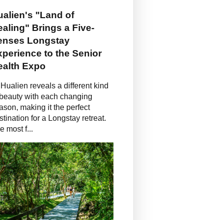
alien's "Land of
aling" Brings a Five-
enses Longstay
perience to the Senior
ealth Expo
Hualien reveals a different kind
 beauty with each changing
ason, making it the perfect
stination for a Longstay retreat.
e most f...