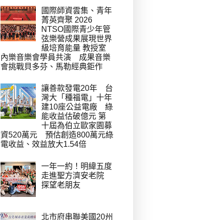
國際師資雲集、青年
菁英齊聚 2026
NTSO國際青少年管
弦樂營成果展現世界
級培育能量 教授室
內樂音樂會學員共演 成果音樂
會挑戰貝多芬、馬勒經典鉅作
讓善款發電20年 台
灣大「種福電」十年
建10座公益電廠 綠
能收益估破億元 第
十屆為伯立歐家園募
資520萬元 預估創造800萬元綠
電收益、效益放大1.54倍
一年一約！明緯五度
走進聖方濟安老院
探望老朋友
北市府串聯美國20州