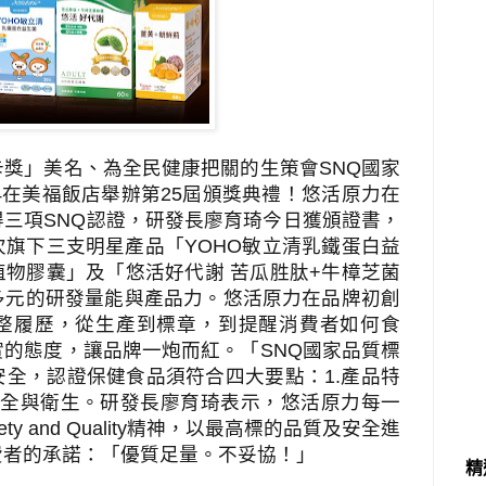
卡獎
」美名、為全民健康把關的
生策會
SNQ
國家
4
在美福飯店舉辦第
25
屆頒獎典禮
！悠活原力在
得三項
SNQ
認證，
研發長廖育琦
今日獲頒證書，
次旗下三支明星產品「
YOHO
敏立清乳鐵蛋白益
植物膠囊」及「悠活好代謝 苦瓜胜肽
+
牛樟芝菌
多元的研發量能與產品力。悠活原力在品牌初創
整履歷，從生產到標章，到提醒消費者如何食
實的態度，讓品牌一炮而紅。
「
SNQ
國家品質標
安全，認證保健食品須符合四大要點：
1.
產品特
全與衛生。
研發長廖育琦表示，
悠活原力每一
ety and Quality
精神，以最高標的品質及安全進
費者的承諾：「優質足量。不妥協！」
精