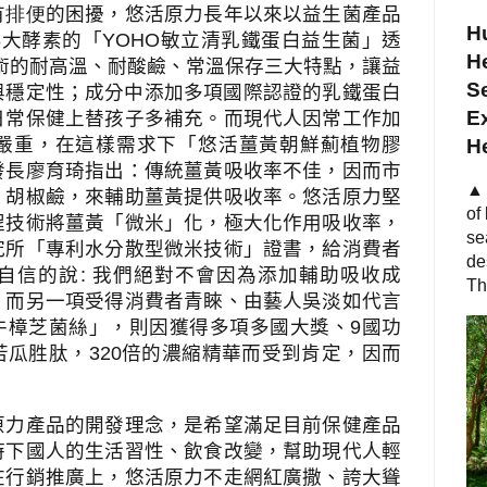
有
排便
的困擾，悠活原力長年以來以益生菌產品
Hu
8
大酵素的「
YOHO
敏立清乳鐵蛋白益生菌」透
He
術的耐高溫、耐酸鹼、常溫保存三大特點，讓益
S
與穩定性；成分中添加多項國際認證的乳鐵蛋白
Ex
日常保健上替孩子多補充。而現代人因常工作加
嚴重，在這樣需求下「悠活薑黃朝鮮薊植物膠
H
發長廖育琦指出：傳統薑黃吸收率不佳，因而市
▲ 
、胡椒鹼，來輔助薑黃提供吸收率。悠活原力堅
of
程技術將薑黃「微米」化，極大化作用吸收率，
se
究所「專利水分散型微米技術」證書，給消費者
de
自信的說
:
我們絕對不會因為添加輔助吸收成
Th
。而另一項受得消費者青睞、由藝人吳淡如代言
牛樟芝菌絲」，則因獲得多項多國大獎、
9
國功
苦瓜胜肽，
320
倍的濃縮精華而受到肯定，因而
原力產品的開發理念，是希望滿足目前保健產品
時下國人的生活習性、飲食改變，幫助現代人輕
在行銷推廣上，悠活原力不走網紅廣撒、誇大聳