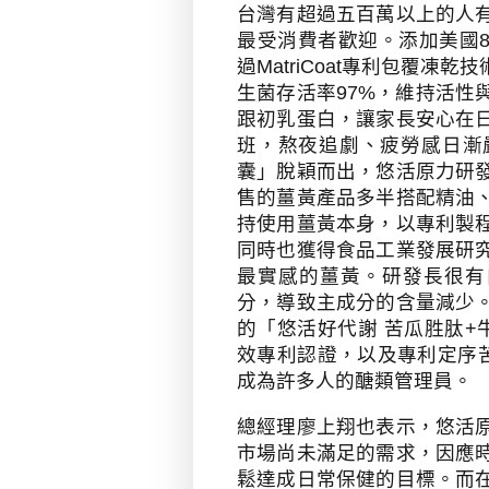
台灣有超過五百萬以上的人
最受消費者歡迎。添加美國
過
MatriCoat
專利包覆凍乾技
生菌存活率
97%
，維持活性
跟初乳蛋白，讓家長安心在
班，熬夜追劇、疲勞感日漸
囊」脫穎而出，悠活原力研
售的薑黃產品多半搭配精油
持使用薑黃本身，以專利製
同時也獲得食品工業發展研
最實感的薑黃。研發長很有
分，導致主成分的含量減少
的「悠活好代謝
苦瓜胜肽
+
效專利認證，以及專利定序
成為許多人的醣類管理員。
總經理廖上翔也表示，悠活
市場尚未滿足的需求，因應
鬆達成日常保健的目標。而