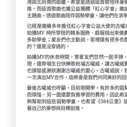
灣由北到南的距離，希望能透過這首歌陪伴身
進。而這首歌曲也獲公益團體「紅心字會」邀
主題曲，透過歌曲陪伴弱勢學童，讓他們在求
已經是連續多年擔任紅心字會公益大使的古曜
拍攝
MV
時所穿搭的韓系服飾、戲服捐出來做
多助學金；星友們也主動說，家裡還有很多衣
的？還是沒穿過的。
拍攝
MV
的休息時間，眾星友們忽然一起手捧
現，還齊唱生日快樂歌祝福古曜威，讓古曜威
也頒發感謝狀謝謝古曜威的愛心。古曜威說，
一次演出
MV
合作，這將會是我們共同美好的回
最後古曜威也呼籲，目前剛開學，有許多的弱
而煩惱，另一面還要負擔學習的費用，因此希
夠幫助到這些弱勢學童，也希望《
384
公里》
著自己的夢想與目標前進。