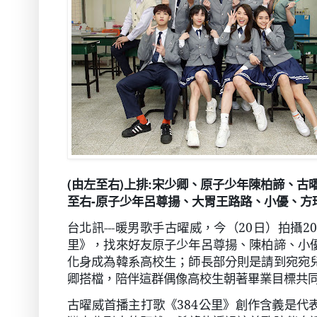
(由左至右)上排:宋少卿、原子少年陳柏諦、
至右-原子少年呂尊揚、大胃王路路、小優、方
台北訊
---
暖男歌手古曜威，今（
20
日）拍攝
20
里》，找來好友原子少年呂尊揚、陳柏諦、小
化身成為韓系高校生；師長部分則是請到宛宛
卿搭檔，陪伴這群偶像高校生朝著畢業目標共
古曜威首播主打歌《
384
公里》創作含義是代