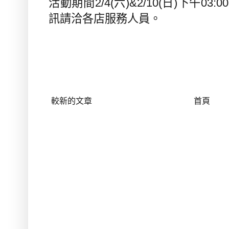
活動期間
2/4(
六
)&2/10(
日
)
下午
03:00
訊請洽各店服務人員。
較新的文章
首頁