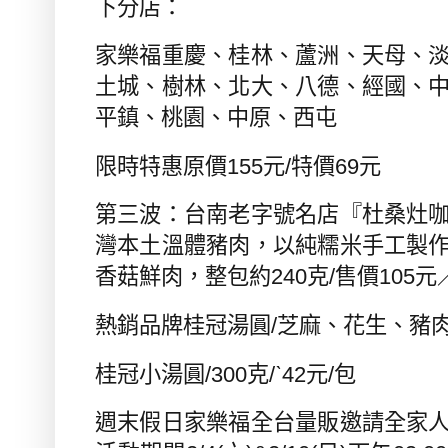
下分店：
家樂福重慶、桂林、蘆洲、天母、
土城、樹林、北大、八德、經國、
平鎮、桃園、中原、西屯
限時特惠原價
155
元
/
特價
69
元
第三波：台南老字號名店『杜桑灶
灣本土溫體豬肉，以純糯米手工製
香菇鮮肉，整包約
240
克
/
售價
105
元
熱銷品牌桂冠湯圓
/
芝麻、花生、豬
桂冠小湯圓
/300
克
/ˋ42
元
/
包
週末假日家樂福全台量販邀請全家