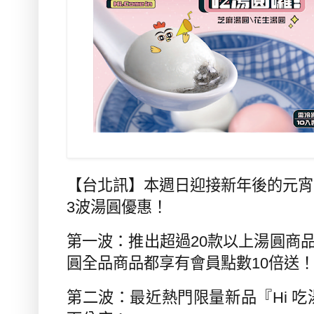
【台北訊】
本週日迎接新年後的元宵
3
波湯圓優惠！
第一波：推出超過
20
款以上湯圓商
圓全品商品都享有會員點數
10
倍送
第二波：最近熱門限量新品『
Hi
吃