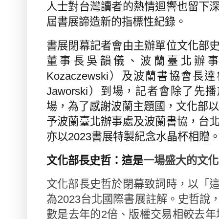
人士對台灣讀者的熱情迴響也留下
屆書展諦造新的指標性紀錄。
書展閉幕記者會由主辦單位文化部
董事長吳韻儀、波蘭臺北辦
Kozaczewski
）及波蘭書協會長達
Jaworski
）到場，記者會除了先播
場，為了感謝波蘭主題國，文化部
予波蘭臺北辦事處及波蘭書協，台
亦以
2023
書展特製紀念水晶杯相贈
文化部長史哲：這是
一場盛大的文化
文化部長史哲於閉幕致詞時，以「
為
2023
台北國際書展註解。史哲說
數是去年的
2
倍、版權交易相較去年