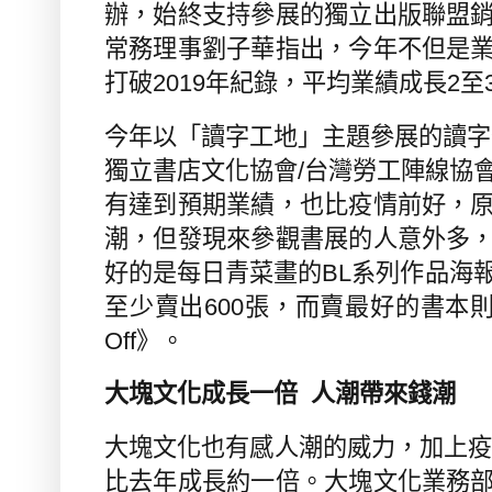
辦，始終支持參展的獨立出版聯盟
常務理事劉子華指出，今年不但是
打破
2019
年紀錄，平均業績成長
2
至
今年以「讀字工地」主題參展的讀字
獨立書店文化協會
/
台灣勞工陣線協
有達到預期業績，也比疫情前好，
潮，但發現來參觀書展的人意外多
好的是每日青菜畫的
BL
系列作品海
至少賣出
600
張，而賣最好的書本
Off
》。
大塊文化成長一倍
人潮帶來錢潮
大塊文化也有感人潮的威力，加上
比去年成長約一倍。大塊文化業務