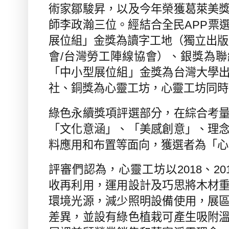
術家鄒駿昇，以及今年榮獲葛萊美
師李政瀚三位。經結合全民
APP
票
展位組」金獎為讀字工地（獨立出版
會
/
台灣勞工陣線協會）、銀獎為聯
「中小型展位組」金獎為台灣大學
社、銅獎為心靈工坊，心靈工坊同時
綠色永續獎項評選部分，在綜合考
「文化意涵」、「美感創意」、理
料應用和布置等面向，獲選者為「心
評審們認為，心靈工坊以
2018
、
20
收再利用，運用設計及巧思將木材
環境光源，減少照明設備使用，展
差異，並設有綠色植栽可產生吸附