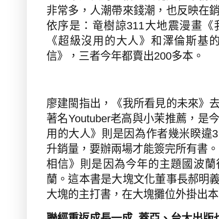
非常多，人潮帶來錢潮，也反映在
依序是：竜樹諒
311
大地震漫畫《
《超級沒用的大人》和澤倫斯基的
信》，三者今年都賣出
200
多本。
廖建閩指出，《我所看見的未來》
著名
Youtuber
老高與小茉推薦，是
用的大人》則是因為作者幾米睽違
3
升銷量，要辦兩場才能簽完所有書。
相信》則是因為今年的主題國波蘭
蘭。這本書是大塊文化董事長郝明
大塊的主打書，在大塊攤位外掛出本
聯經重返成長一成
蓋亞、台大出版