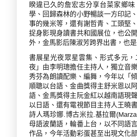
睽違已久的詹宏志分享台菜家鄉味
學、回歸森林的小野暢談一方印記
事的幾米等，還有謝哲青、工頭堅
捉身影現身讀書共和國展位，也公
外，金馬影后陳淑芳跨界出書，也是
書展星光夜眾星雲集、形式多元，
夜」由李明璁擔任主持人，獨立音
秀芬為朗讀配樂、編舞，今年以「
順聰以台語、金曲獎得主舒米恩以
語、金馬獎得主阮金紅以越南語現
以日語、還有電視節目主持人王曉
詩人瑪珍娜
.
博古米拉
.
基拉爾
(Marza
母語波蘭語，輪番上台，以不同語
作品，今年活動彩蛋甚至出現文化