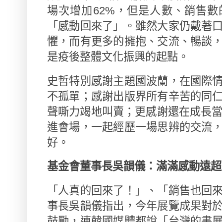
場次增加
62%
，但是人數、銷售數
「感動回來了」。雖然大家仍戴著
懼，而有更多的擁抱、交流、暢談
是疫後整體文化振興的起點。
史哲特別感謝主題國波蘭，在國際
不孤單；感謝出版界所有辛苦的同
聲嘶力竭地叫賣；更感謝還在成長
進會場，一起經歷一場思辨的交流
好。
基金會董事長吳韻儀：滿滿感動遠超
「人真的回來了！」、「銷售也回
事長吳韻儀指出，今年展覽成果對
鼓勵，連韓國媒體都說「台灣的書