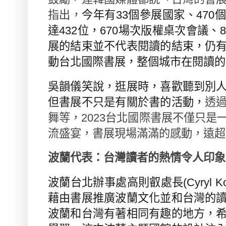
指出，
今年有
33
個參展國家、
470
個
達
432
位，
670
場次版權桌次會議、
8
展的結束並不代表閱讀的結束，仍
動台北國際書展，整個城市在閱讀的
吳韻儀笑說，逛展時，喜歡聽到別
但書展不只是有關於書的活動，
透
舞等，
2023
台北國際書展不僅只是
流盛宴，書展現場滿滿的感動，遠超
波蘭代表：台灣讀者的熱情令人印象
波蘭台北辦事處高則叡處長
(Cyryl K
藉由書展推廣波蘭文化並和台灣的
波蘭和台灣有著相同有趣的地方，