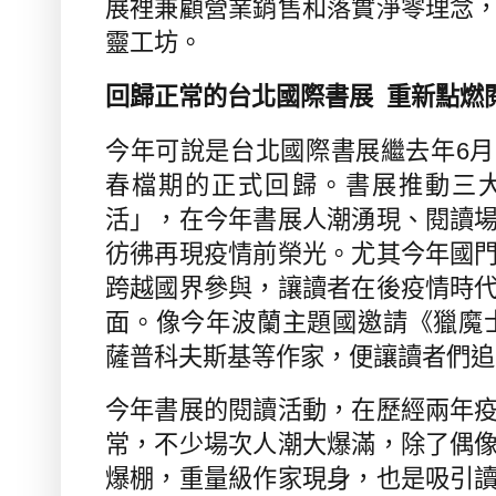
展裡兼顧營業銷售和落實淨零理念
靈工坊。
回歸正常的台北國際書展
重新點燃
今年可說是台北國際書展繼去年
6
月
春檔期的正式回歸。書展推動三
活」，在今年書展人潮湧現、閱讀
彷彿再現疫情前榮光。尤其今年國
跨越國界參與，讓讀者在後疫情時
面。像今年波蘭主題國邀請《獵魔
薩普科夫斯基等作家，便讓讀者們追
今年書展的閱讀活動，在歷經兩年
常，不少場次人潮大爆滿，除了偶
爆棚，重量級作家現身，也是吸引