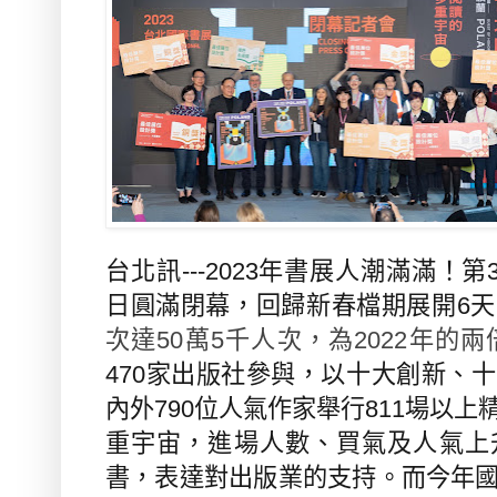
台北訊---2023
年書展人潮滿滿！第
日圓滿閉幕，回歸新春檔期展開
6
天
次達
50
萬
5
千人次，為
2022
年的兩
470
家出版社參與，以十大創新、十
內外
790
位人氣作家舉行
811
場以上
重宇宙，進場人數、買氣及人氣上
書，表達對出版業的支持。而今年