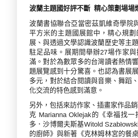
波蘭主題國好評不斷
精心策劃場場
波蘭書協聯合亞當密茲凱維奇學院
平方米的主題國展館中，精心規劃
展、與透過文學認識波蘭歷史等主
駐足品味。展期間舉辦
27
場作家與
滿。對於為數眾多的台灣讀者熱情
題展覽感到十分驚喜。也認為書展
多元，對於結合閱讀與音樂、舞蹈
化交流的特色感到滿意。
另外，包括來訪作家、插畫家作品銷
克
Marianna Oklejak
的《幸福找一
多．沙博爾夫斯基
Witold Szab
ł
owsk
的廚師》與新著《克林姆林宮的餐