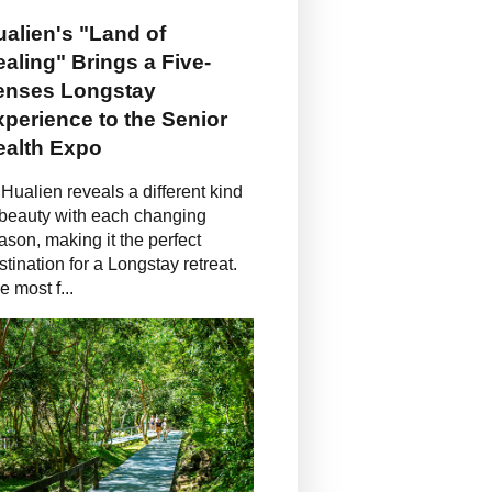
alien's "Land of
aling" Brings a Five-
enses Longstay
perience to the Senior
ealth Expo
Hualien reveals a different kind
 beauty with each changing
ason, making it the perfect
stination for a Longstay retreat.
e most f...