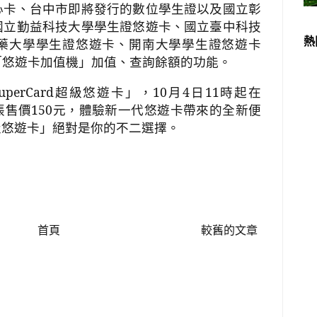
心卡、台中市即將發行的數位學生證以及國立彰
國立勤益科技大學學生證悠遊卡、國立臺中科技
熱
藥大學學生證悠遊卡、開南大學學生證悠遊卡
「悠遊卡加值機」加值、查詢餘額的功能。
uperCard
超級悠遊卡」，
10
月
4
日
11
時起在
張售價
150
元，體驗新一代悠遊卡帶來的全新便
級悠遊卡」絕對是你的不二選擇。
首頁
較舊的文章