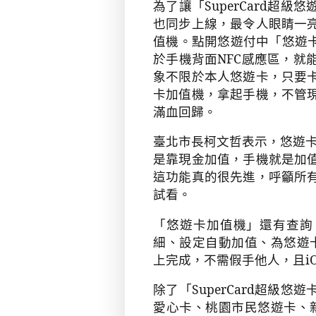
為了讓「
SuperCard
超級悠
也同步上線，最令人眼睛一
值機。點開悠遊付中「悠遊
於手機背面
NFC
感應區，就
象不限於本人悠遊卡，只要
卡加值機，拿起手機，不管
滿血回歸。
臺北市長柯文哲表示，悠遊
是靠現金加值，手機就是加
這功能真的很先進，呼籲所
試看。
「悠遊卡加值機」還有查詢
細、設定自動加值、為悠遊
上完成，不需假手他人，且
i
除了「
SuperCard
超級悠遊
愛心卡、桃園市民悠遊卡、