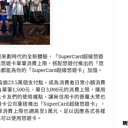
迎來劃時代的全新體驗，「
SuperCard
超級悠遊
高悠遊卡單筆消費上限，搭配悠遊付推出的「悠
地都能為你的「
SuperCard
超級悠遊卡」加值。
及逾
23.5
萬個支付點，成為消費者日常小額消費
為單筆
1,500
元、單日
3,000
元的消費上限，運用
大卡友們的使用痛點、讓無信用卡的普羅大眾也
遊卡公司重磅推出「
SuperCard
超級悠遊卡」，
筆消費上限也調高至
1
萬元，足以因應各式各樣
也可以使用悠遊卡。
精