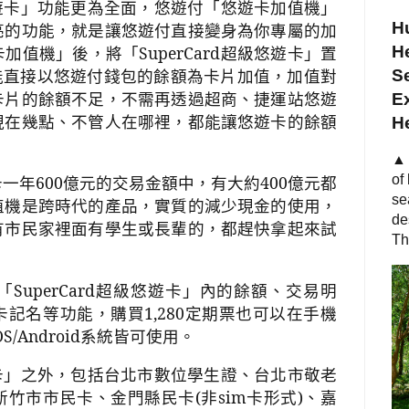
遊卡」功能更為全面，悠遊付「悠遊卡加值機」
Hu
亮的功能，就是讓悠遊付直接變身為你專屬的加
卡加值機」後，將「
SuperCard
超級悠遊卡」置
He
能直接以悠遊付錢包的餘額為卡片加值，加值對
S
卡片的餘額不足，不需再透過超商、捷運站悠遊
Ex
現在幾點、不管人在哪裡，都能讓悠遊卡的餘額
H
▲ 
卡一年
600
億元的交易金額中，有大約
400
億元都
of
se
值機是跨時代的產品，實質的減少現金的使用，
de
有市民家裡面有學生或長輩的，都趕快拿起來試
Th
「
SuperCard
超級悠遊卡」內的餘額、交易明
卡記名等功能，購買
1,280
定期票也可以在手機
OS/Android
系統皆可使用。
卡」之外，包括台北市數位學生證、台北市敬老
新竹市市民卡、金門縣民卡
(
非
sim
卡形式
)
、嘉