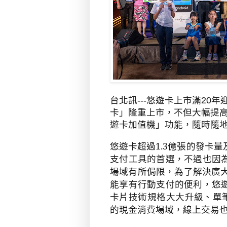
台北訊---悠遊卡上市滿
20
年
卡」隆重上市，不但大幅提
遊卡加值機」功能，隨時隨
悠遊卡超過
1.3
億張的發卡量
支付工具的首選，不過也因
場域有所侷限，為了解決廣
能享有行動支付的便利，悠
卡片技術規格大大升級、單
的現金消費場域，線上交易