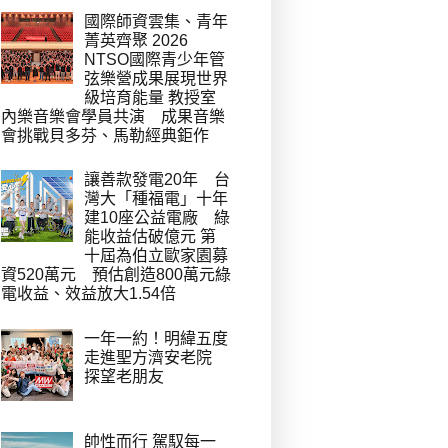
國際師資雲集、青年
菁英齊聚 2026
NTSO國際青少年管
弦樂營成果展現世界
級培育能量 教授室
內樂音樂會學員共演 成果音樂
會挑戰貝多芬、馬勒經典鉅作
讓善款發電20年 台
灣大「種福電」十年
建10座公益電廠 綠
能收益估破億元 第
十屆為伯立歐家園募
資520萬元 預估創造800萬元綠
電收益、效益放大1.54倍
一年一約！明緯五度
走進聖方濟安老院
探望老朋友
帥性而行 駕馭每一