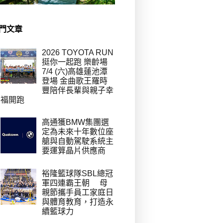
門文章
2026 TOYOTA RUN
挺你一起跑 樂齡場
7/4 (六)高雄蓮池潭
登場 金曲歌王羅時
豐陪伴長輩與親子幸
福開跑
高通獲BMW集團選
定為未來十年數位座
艙與自動駕駛系統主
要運算晶片供應商
裕隆籃球隊SBL總冠
軍四連霸王朝 母
親節攜手員工家庭日
與體育教育，打造永
續籃球力