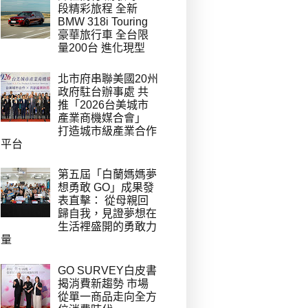
段精彩旅程 全新
BMW 318i Touring
豪華旅行車 全台限
量200台 進化現型
北市府串聯美國20州
政府駐台辦事處 共
推「2026台美城市
產業商機媒合會」
打造城市級產業合作
平台
第五屆「白蘭媽媽夢
想勇敢 GO」成果發
表直擊： 從母親回
歸自我，見證夢想在
生活裡盛開的勇敢力
量
GO SURVEY白皮書
揭消費新趨勢 市場
從單一商品走向全方