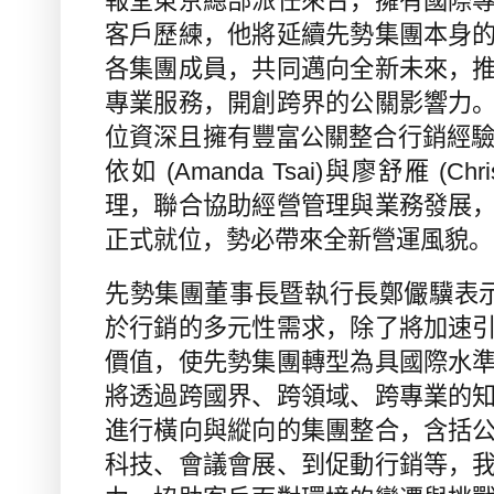
報堂東京總部派任來台，擁有國際
客戶歷練，他將延續先勢集團本身
各集團成員，共同邁向全新未來，
專業服務，開創跨界的公關影響力
位資深且擁有豐富公關整合行銷經
依如
(Amanda Tsai)
與廖舒雁
(Chri
理，聯合協助經營管理與業務發展
正式就位，勢必帶來全新營運風貌。
先勢集團董事長暨執行長鄭儼驥表
於行銷的多元性需求，除了將加速
價值，使先勢集團轉型為具國際水
將透過跨國界、跨領域、跨專業的
進行橫向與縱向的集團整合，含括
科技、會議會展、到促動行銷等，