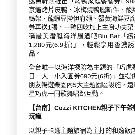
逸薈軒則推出「烤鴨家庭餐餐券
4,98
京爐烤片皮鴨、冰梅燒鴨腿斬件、酸
鴨架、龍蝦豆撈伊府麵、蟹黃海鮮豆
券再送
1
張，一鴨四吃加上主廚功夫菜
稱最美潛艇海洋風酒吧
Blu Bar
「繽
1,280
元
(6.9
折
)
」，輕鬆享用香濃誘
品。
全台唯一以海洋探險為主題的「巧虎
日一大一小入園券
690
元
(6
折
)
」並提
朋友暢遊樂園內
5
大主題園區設施，還
星巧虎一同歌舞唱跳互動。
【台南】
Cozzi KITCHEN
親子下午茶
玩瘋
以親子卡通主題旅宿為主打的和逸飯店