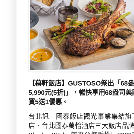
【慕軒飯店】GUSTOSO祭出「6
5,990元(5折)」，暢快享用68盎
買5送1優惠
。
台北訊---國泰飯店觀光事業集結
店、台北國泰萬怡酒店三大飯店品