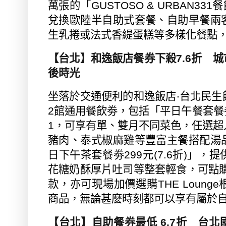
萬張的「
GUSTOSO & URBAN331
餐
兌換歐陸半自助式套餐、自助早餐兩
生乳捲或法式香緹蛋糕等多樣化餐點
【台北】和逸飯店餐券下殺
7.6
折 城
後時光
坐落於交通便利的和逸飯店‧台北民生
2
館通用餐飲劵，包括「平日午餐套餐
1
，可享有單、雙月不同菜色，任選超
豬肉、泰式椒麻雞等豐富主餐搭配湯
日下午茶套餐劵
299
元
(7.6
折
)
」，提
花糖奶酥厚片吐司等整套輕食，可點
款，亦可現場加價選購
THE Lounge
商品，無論甚麼時刻都可以享有屬於
【台北】自助餐券最低
6.7
折 台北