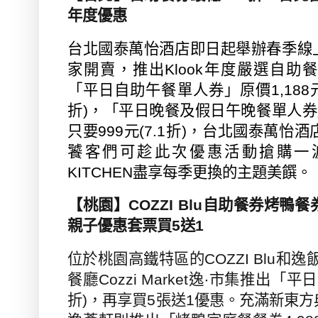
年度優惠
台北國泰萬怡酒店即日起舉辦春季線
家開賣，推出
Klook
年度嚴選自助
「平日自助午餐單人券」原價
1,188
折
)
，「平日晚餐及假日午晚餐單人券
只要
999
元
(7.1
折
)
，台北國泰萬怡酒
饕客們可趁此次優惠活動搶購一
KITCHEN
盡享每季更換的主題美饌。
【桃園】
COZZI Blu
自助餐券烤鴨餐
親子優惠套票買
5
送
1
位於桃園高鐵特區的
COZZI Blu
和逸
餐廳
Cozzi Market
逸‧市集推出「平
折
)
，再享買
5
張送
1
優惠。充滿新東方