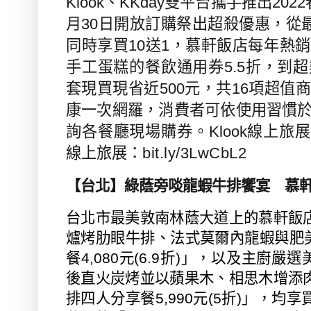
Klook
、
KKday
雙平台攜手推出
2022
月
30
日開放訂購祭出超殺優惠，從
同時享買
10
送
1
，慕軒飯店每年熱銷
手工蛋糕的餐飲通用券
5.5
折，到超
套現買現省近
500
元，共
16
項超值商
康一次網羅，消費者可依使用習慣
詢各餐廳現場購券。
Klook
線上旅展
線上旅展：
bit.ly/3LwCbL2
【台北】綠蔭旁啖龍蝦牛排饗宴 慕
台北市最美敦南林蔭大道上的慕軒飯
爐烤肋眼牛排、法式莫爾內龍蝦與肥
餐
4,080
元
(6.9
折
)
」，以及主廚嚴選
後直火炭烤並以蘋果木、相思木增添
排四人分享餐
5,990
元
(5
折
)
」，均享