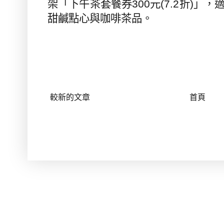
架「下午茶套餐券
300
元
(7.2
折
)
」，
甜鹹點心與咖啡茶品。
較新的文章
首頁