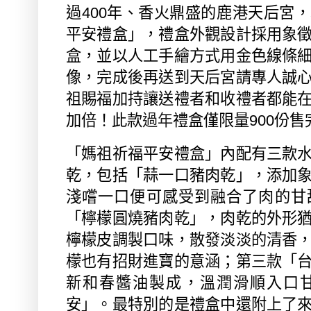
過
400
年、香火鼎盛的鹿港天后宮，
平安禮盒」，禮盒外觀設計採用象
盒，並以人工手繪方式用金色線條
像，完成後再送到天后宮請專人誠
祖賜福加持讓送禮者和收禮者都能
加倍！此款
過年
禮盒僅限量
900
份售
「媽祖祈福平安禮盒」內配有三款
乾，包括「蒜一口豬肉乾」，添加
淺嚐一口便可感受到融合了肉的甘
「檸檬圓燒豬肉乾」，肉乾的外形
檸檬皮調製口味，散發淡淡的清香
檬也有招財進寶的意涵；第三款「
新和春醬油製成，溫潤滑順入口
安」。最特別的是禮盒中還附上了