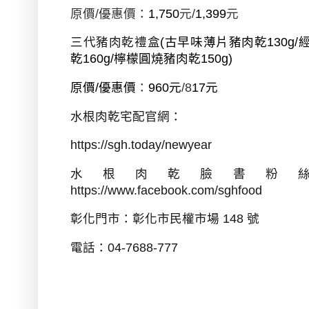
原價
/
優惠價：
1,750
元
/
1,399
元
三代豬肉乾禮盒
(
古早味薄片豬肉乾
130g/
乾
160g/
檸檬圓燒豬肉乾
150g)
原價
/
優惠價
：
960
元
/8
17
元
水根肉乾宅配官網：
https://sgh.today/newyear
水根肉乾臉書粉
https://www.facebook.com/sghfood
彰化門市：彰化市
⺠
權市場
148
號
電話：
04-7688-777