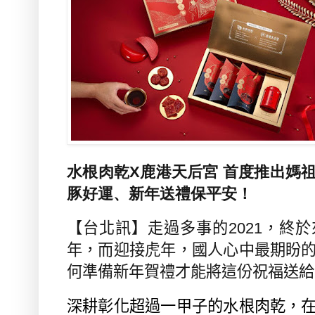
水根肉乾X
鹿港天后宮
首度推出媽
豚好運
、
新年送禮保平安！
【台北訊】走過多事的
2021
，終於
年，而迎接虎年，國人心中最期盼
何準備新年賀禮才能將這份祝福送給
深耕彰化超過一甲子的水根肉乾，