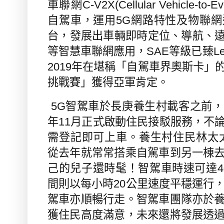
車聯網
C-V2X(Cellular Vehicle-to-Ev
自駕車，運用
5G
網路特性及物聯網
台，發展出車輛即時定位、導航、
等智慧車聯網應用，
SAE
等級已臻
Le
2019
年在堪稱「自駕車界奧斯卡」
挑戰賽」獲得亞軍肯定。
5G
智駕車於長庚養生村載客之前，
年
11
月正式啟動住民接駁服務，不
需登記即可上車。養生村住民林太
從去年就常常搭乘自駕車到另一棟
己的兒子還時髦！智駕車時速可達
4
間則以每小時
20
公里速度平穩運行
駕車亦順暢行走。智駕車團隊亦於
獲住民高度滿意，未來還將發展透