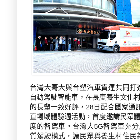
台灣大哥大與台塑汽車貨運共同打
自動駕駛智能車，在長庚養生文化
的長輩一致好評，
28
日配合國家通
直場域體驗週活動，首度邀請民眾
度的智駕車。台灣大
5G
智駕車充分
質駕駛模式，讓民眾與養生村住民