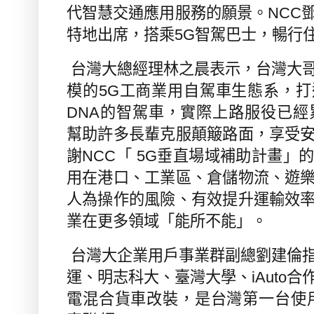
代智慧交通應用服務的願景。
NCC
特地出席，搭乘
5G
智駕巴士，暢行
台灣大總經理林之晨表示，台灣大
模的
5G
工商業用自駕車生態系，打
DNA
的智駕車，實際上路服役已經
幫助許多長輩克服顛簸路面，享受
謝
NCC
「
5G
垂直場域補助計畫」
用在港口、工業區、倉儲物流、遊
人為操作的風險、有效提升運輸效
業在更多領域「能所不能」。
台灣大企業用戶事業群副總劉建倫
運、明志科大、臺灣大學、
iAuto
合
電混合貨車改裝，是台灣第一台使