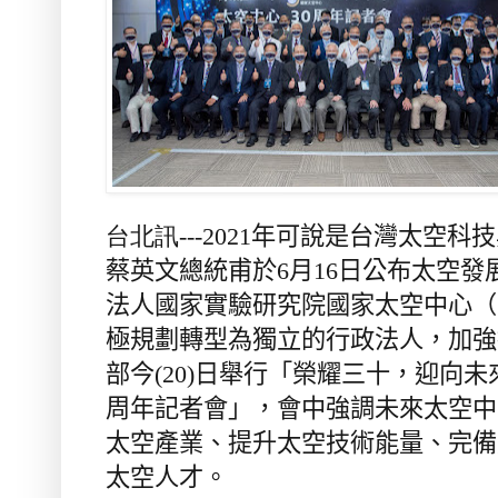
台北訊---2021
年可說是台灣太空科技
蔡英文總統甫於
6
月
16
日公布太空發
法人國家實驗研究院國家太空中心（
極規劃轉型為獨立的行政法人，加強
部今
(20)
日舉行「榮耀三十，迎向未
周年記者會」，會中強調未來太空中
太空產業、提升太空技術能量、完備
太空人才。