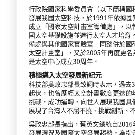
行政院國家科學委員會（以下簡稱國
發展我國太空科技，於
1991
年依據國
成立「國家太空計畫室籌備處」，以
國太空基礎設施並進行太空人才培育
備處與其他國家實驗室一同整併於國
太空計畫室」，又於
2005
年再度更名
是太空中心成立
30
周年。
積極邁入太空發展新紀元
科技部吳政忠部長致詞時表示，過去
起伏，也曾歷經太空計畫數度更迭的
挑戰，成功運轉，向世人展現我國具
展現了台灣人不屈不撓、挑戰創新、
吳政忠部長指出，蔡英文總統自
2016
發展現況及國際太空發展趨勢，為提