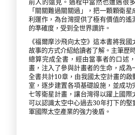
前人的遠見。過程中當然也遭遇很
「關關難過關關過」，把一顆顆衛星
利運作，為台灣提供了極有價值的遙
的準確度，受到全世界讚許。
《福爾摩沙飛向太空》這本書將我國
故事的方式介紹給讀者了解。主筆歷
總算完成全書，經由當事者的口述
畫，注入了參與計畫者的生命，成為
全書共計
10
章，由我國太空計畫的啟
室，逐步建置各項基礎設施，並成功
七等衛星計畫，讓台灣得以躍上國際
可以認識太空中心過去
30
年打下的堅
軍國際太空產業的強力後盾。