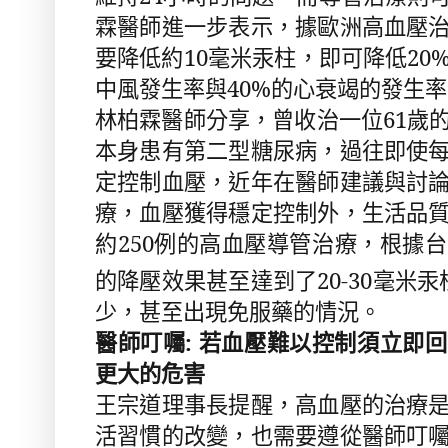
霖醫師進一步表示，據歐洲高血壓
要降低約
10
毫米汞柱，即可降低
20
中風發生率與
40%
的心衰竭的發生率
林柏霖醫師分享，曾收治一位
61
歲
本身患有第二型糖尿病，過往即使
定控制血壓，近年在醫師建議與討
療，血壓獲得穩定控制外，生活品
約
250
例的高血壓導管治療，根據台
的降壓效果甚至達到了
20-30
毫米汞
少，甚至出現免服藥的情況。
醫師叮囑
:
若血壓難以控制須立即回
更大的危害
王宗道理事長提醒，高血壓的治療
活習慣的改變，也需要遵從醫師叮