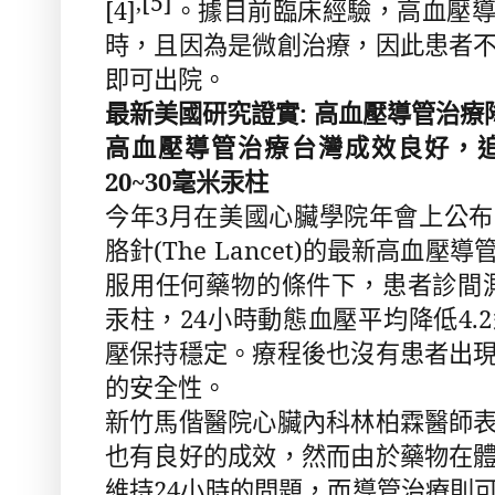
[5]
,
。據目前臨床經驗，高血壓
[4]
時，且因為是微創治療，因此患者
即可出院。
最新美國研究證實
:
高血壓導管治療
高血壓導管治療台灣成效良好，
20~30
毫米汞柱
今年
3
月在美國心臟學院年會上公布
胳針
(The Lancet)
的最新高血壓導
服用任何藥物的條件下，患者診間
汞柱，
24
小時動態血壓平均降低
4.2
壓保持穩定。療程後也沒有患者出
的安全性。
新竹馬偕醫院心臟內科林柏霖醫師
也有良好的成效，然而由於藥物在
維持
24
小時的問題，而導管治療則