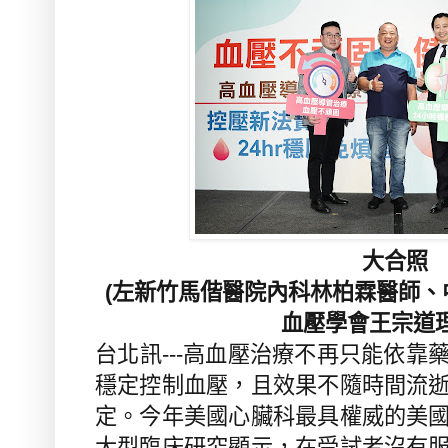
大合照
(左新竹馬偕醫院內科林柏霖醫師
血壓學會王宗道理
台北訊---高血壓治療不再只能依靠
穩定控制血壓，且效果不隨時間流
定。今年美國心臟科最具權威的美
大型臨床研究顯示，在受試者沒有