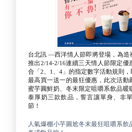
台北訊
—
西洋情人節即將登場，為造
推出
2/14-2/16
連續三天情人節限定優
合「
2
、
1
、
4
」的指定數字活動規則，
最高買一送一的最狂優惠，此次活動
蜜芋圓鮮奶、冬末限定咀嚼系飲品暖
泰厚奶三款飲品，誓言讓單身、非
節！
人氣爆棚小芋圓尬冬末最狂咀嚼系飲