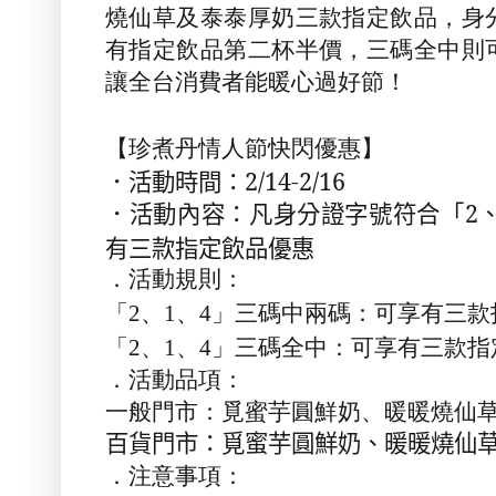
燒仙草及泰泰厚奶三款指定飲品，身
有指定飲品第二杯半價，三碼全中則
讓全台消費者能暖心過好節！
【珍煮丹
情人節快閃優惠
】
．活動時間：
2/14-2/16
活動內容：凡身分證字號符合「
2
．
有三款指定飲品優惠
．活動規則：
「
2
、
1
、
4
」三碼中兩碼：可享有三款
「
2
、
1
、
4
」三碼全中：可享有三款指
．活動品項：
一般門市：覓蜜芋圓鮮奶、暖暖燒仙
百貨門市：覓蜜芋圓鮮奶、暖暖燒仙
．注意事項：