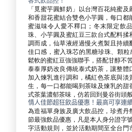
各式飲品控！
「覓蜜芋圓鮮奶」以台灣百花純蜜及
和香甜花蜜結合雙色小芋圓，每口都
蜜滋味令人愛不釋口；冬末限定飲
珠、小芋圓及蜜紅豆三款台式配料揉
調而成，仙草液經過慢火煮製且持續
佳口感，蜜入珠芯的黑糖珍珠、顆粒
鬆軟的蜜紅豆強強聯手，搭配甘醇不
泰泰厚奶改良傳統泰式奶茶，讓整體
加入煉乳進行調和，橘紅色茶底與淡
生，每一口都能喝到茶味及煉乳的甜
式茶葉濃郁茶味，仿若回到曼谷街頭
情人佳節超狂飲品優惠！最高可享連
為造福單身族及廣大飲品控，珍煮丹
節最強飲品優惠，凡是本人身分證字
字活動規則，並於活動期間至全台門