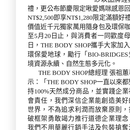
禮，更公布節慶限定啾愛媽咪感恩
即享
限定滿額好
NT$2,500
NT$1,280
價值近千元獨家萬用隨身包及環保
至
月
日止，與消費者一同歡度
5
20
日，
攜手大家加入
THE BODY SHOP
環保愛地球，勵行「
BIO-BRIDGES
境資源永續、自然生態多元化。
總經理
張祖蕙
THE BODY SHOP
示：「
一直以來都
THE BODY SHOP
持
天然成分商品，並實踐企業
100%
會責任，我們深信企業能創造美好
世界，不為追求利潤而放棄原則，
破框架勇敢竭力推行道德企業理念
我們不用華麗行銷手法及包裝搶奪