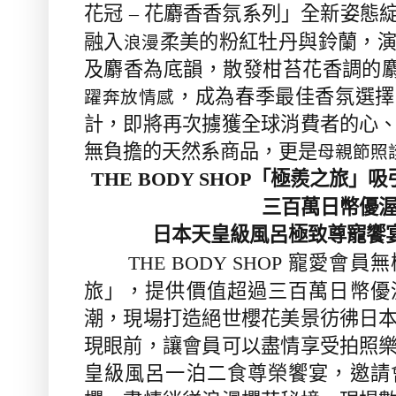
花冠
花麝香香氛系列」全新姿態
–
融入
柔美的粉紅牡丹與鈴蘭，
浪漫
及麝香為底韻，散發柑苔花香調的
，成為春季最佳香氛選擇
躍奔放情感
計，即將再次擄獲全球消費者的心
無負擔的天然系商品，更是
母親節照
「極羨之旅」吸
THE BODY SHOP
三百萬日幣優
日本天皇級風呂極致尊寵饗
寵愛會員無
THE BODY SHOP
旅」，提供價值超過三百萬日幣優
潮，現場打造絕世櫻花美景彷彿日
現眼前，讓會員可以盡情享受拍照
皇級風呂一泊二食尊榮饗宴，邀請