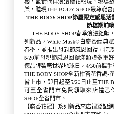
櫻，盡情徜徉浪漫櫻花秘境，現場
樂，體現
最尊寵會
THE BODY SHOP
節慶限定感恩活
THE BODY SHOP
節檔期前
春季浪漫鉅獻
THE BODY SHOP
列新品，
白麝香經典
White Musk®
春季，並推出母親節感恩回饋，特
前母親節感恩回饋滿額贈多重
5/20
德品牌響應世界地球日，
前攜手
4/30
全新柑苔花香調
THE BODY SHOP
-
省上市，即日起至
日止至
5/20
THE 
可至全省門市免費領取來店禮乙
全省門市。
SHOP
【麝香花冠】系列新品來店裡登記網