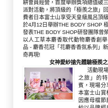
耕會員經營，首度舉辦獎項總值破
派對活動，將頂級的「極羨之旅」
費者日本富士山享受天皇級風呂頂
於
4
月
12
日舉辦
THE BODY SHOP
發表
THE BODY SHOP
研發團隊曾
以人工草本麝香取代動物麝香創舉
品
-
麝香花冠「花麝香香氛系列」
奇再現
!
女神愛紗搶先體驗極羨之
活動現
之旅」的
賓，現場分
本富士山賞
因應母檔節
紗以品牌經