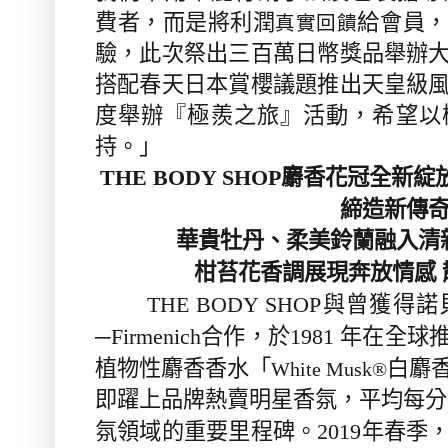
費者，而是將利潤
給會員，
真實回饋
驗，此次祭出三百萬日幣獎品舉辦
搭配春天日本賞櫻議題推出天皇級
度舉辦『極羨之旅』活動，希望以
持。」
麝香花冠全新綻
THE BODY SHOP
締造新傳
華貴牡丹、柔美鈴蘭融入清
柑苔花香調展現奔放情感
與曾獲得諾
THE BODY SHOP
合作，於
年在全球
─Firmenich
1981
植物性麝香香水「
白麝
White Musk®
即躍上品牌熱賣明星香氛，平均每分
氛領域的重要里程碑。
年春季
2019