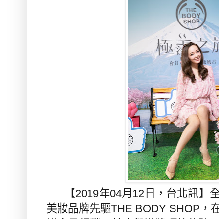
【
2019
年
04
月
12
日，台北訊】
美妝品牌先驅
THE BODY SHOP
，