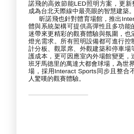
諾飛的高效節能
LED
照明方案
，
更新
成為台北天際線中最亮眼的智慧建築
昕諾飛也針對體育場館
，
推出
Inte
體與系統架構可提供高彈性且多功能
迷帶來更精彩的觀賽體驗與氛圍
，
也
燈光需求。所有照明設備都可進行控
計分板、觀眾席、外觀建築和停車場
護成本，更可因應室內外場館變更，
班牙馬德里的萬達大都會球場
，
為世
場
，
採用
Interact Sports
同步且整合
人驚嘆的觀賽體驗。