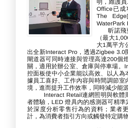
明
，
維護員
Office
已成
The Edge
WaterPark P
昕諾飛更
（
最大
1,00
大
1
萬平方
出全新
Interact Pro
，
透過
Zigbee 3.0
閘道器可同時連接與管理高達
200
個
關
，
適用於辦公室、倉庫與停車場。
I
控面板使中小企業能以高效、以人為
據員工喜好、工作內容與時間調節室
境
，
進而提升工作效率
，
同時減少能
Interact Retail
連網照明與軟體
者體驗
，
LED
燈具內的感測器可精準
於深度分析零售行為的資料
；
業者
計
，
為消費者指引方向或觸發特定購
Intera