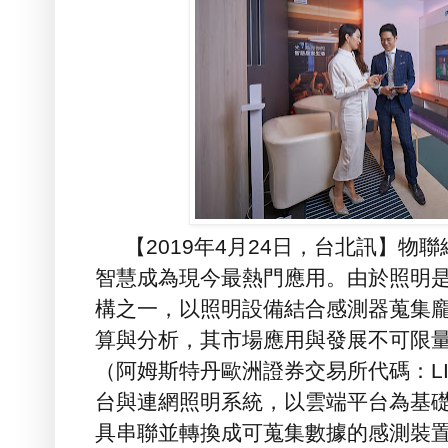
【
2019
年
4
月
24
日，台北訊】物聯
智慧成為現今最熱門應用。由於照明
構之一
，
以照明設備結合感測器蒐集
算與分析
，
其市場應用與發展不可限
（
阿姆斯特丹歐洲證券交易所代碼
：
L
台與連網照明系統
，
以雲端平台為基
具串聯並轉換成可蒐集數據的感測裝