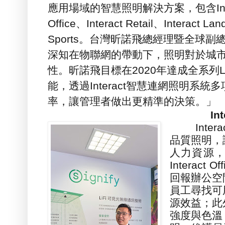
應用場域的智慧照明解決方案
，
包含
I
Office
、
Interact Retail
、
Interact La
Sports
。台灣昕諾飛總經理暨全球副
深知在物聯網的帶動下，照明對於城
性。昕諾飛目標在
2020
年達成全系列
能
，
透過
Interact
智慧連網照明系統多
率
，
讓管理者做出更精準的決策。」
Interac
Interact
品質照明
，
人力資源
Interact Off
回報辦公空
員工尋找可
源效益
；
此
強度與色溫