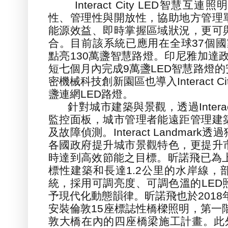
Interact City LED
智慧互連照明
性、管理性與開放性
，
協助地方管理
能源效益、即時掌握區域狀況
，
更可
合。目前該系統已應用在全球
37
個國
點亮
130
萬盞智慧路燈。印尼雅加達
短七個月內完成
9
萬盞
LED
智慧路燈的
密機械科技創新園區也導入
Interact Ci
盞連網
LED
路燈。
針對城市建築與景觀
，
透過
Inter
監控面板
，
城市管理者能遠距管理建
及故障偵測。
Interact Landmark
透過
各國政府提升城市景觀特色
，
更提升
時達到高效節能之目標。昕諾飛已為
標性建築和長達
1.2
公里的水岸線
，
統
，
採用可調亮度、可調色溫的
LED
予現代化動態韻律。昕諾飛也於
2018
安裝倫敦
15
座標誌性橋樑照明
，
第一
敦大橋在內的四座橋梁施工計畫。此