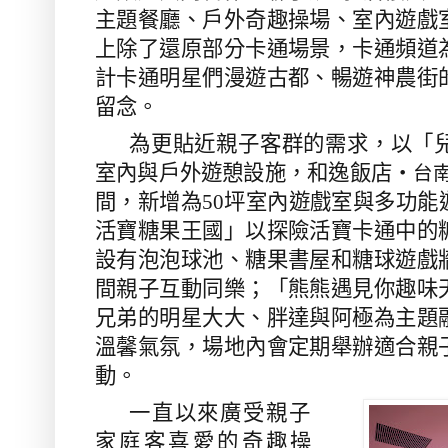
主題餐廳、戶外奇趣操場、室內遊戲
上除了還原部分卡通場景，卡通頻道
計卡通明星們漫遊古都、暢遊神農街
留念。
為更貼近親子客群的需求，以「
室內與戶外遊憩設施，和逸飯店‧
台
間，新增為
50
坪室內遊戲室與多功能
活寶糖果王國」以探險活寶卡通中的
設有泡泡球池、糖果書屋和糖球遊戲
間親子互動同樂；「熊熊遇見你趣味
兄弟的明星大大、胖達與阿極為主題
溫馨氣氛，場地內會定期舉辦適合親
動。
一直以來廣受親子
家庭客喜愛的奇趣操