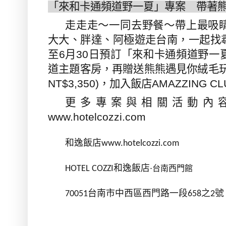
「來和卡通頻道野一夏」專案 帶著
走走走～一同去野餐～帶上最吸
大大、胖達、阿極遊走台南，一起找
至
6
月
30
日預訂「來和卡通頻道野一
道主題客房，再贈送熊熊遇見你絨毛
NT$3,350)
，加入飯店
AMAZZING CL
更多專案與相關活動內
www.hotelcozzi.com
和逸飯店
www.hotelcozzi.com
和逸飯店
‧
台南西門館
HOTEL COZZI
台南市中西區西門路一段
之
70051
658
2