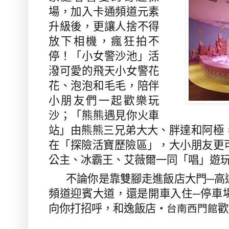
場，加入卡通頻道元素
升級後，更讓人捨不得
放下相機，瘋狂拍不
停！「小女警沙池」活
潑可愛的飛天小女警花
花、泡泡和毛毛，陪伴
小朋友們一起歡樂玩
沙；「熊熊遇見你火車
站」由熊熊三兄弟大大、胖達和阿極
在「探險活寶歷險區」，大小朋友更
公主、冰霸王、艾薇爾一同「唱」遊玩
不論你是靠雙腳走進飯店大門─高
頻道迎賓大道，還是開車入住─停車
向你打招呼，和逸飯店‧
歡
台南西門館