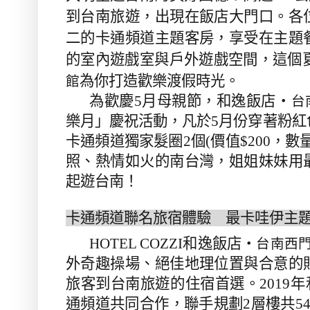
到台南旅遊，出現在飯店大門口。各
二的卡通頻道主題客房，享受在主題
的室內遊戲室與戶外遊戲空間，這個夏
為你打造歡樂渡假時光。
館
為歡慶
5
月母親節，和逸飯店‧
台
樂月」慶祝活動，凡於
5
月份穿著粉紅
卡通頻道獨家髮圈
2
個
(
價值
$200
，數
照、熱情如火的南台灣，姐姐妹妹用
起遊台南！
卡通頻道聯名旅宿體驗 最卡哇伊主
HOTEL COZZI
和逸飯店‧
台南西
外奇趣操場、絕佳地理位置與合意的
旅客到台南旅遊的住宿首選。
2019
年
通頻道共同合作，聯手規劃
2
層樓共
5