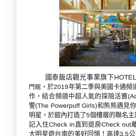
國泰飯店觀光事業旗下
HOTEL
，於
2019
年第二季與美國卡通頻
門館
作，結合頻道中超人氣的探險活寶
(A
警
(The Powerpuff Girls)
和熊熊遇見
明星，於館內打造了
5
個樓層的聯名主
記入住
Check in
直到退房
Check out
大明星遊台南的美好回憶！高達
3.5
公