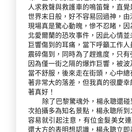
人求救聲與救護車的鳴笛聲，直覺
世界末日般，好不容易回過神，由
現場真是驚心動魄，慘不忍睹，因
北愛爾蘭的恐攻事件，因此心情並
巨響傷到的耳痛，當下呼籲工作人
震碎傷到，同時為了趕進度，只有
因為僅一街之隔的爆炸巨響，被波
當不舒服，後來走在街頭，心中總
著非常大的落差，但我真的很慶幸
著真好！
除了巴黎驚魂外，楊永聰還碰
次拍攝多為知名景點，楊永聰所到
容易就引起注意，有位金髮美女連
還大方的表明想認識，楊永聰立即