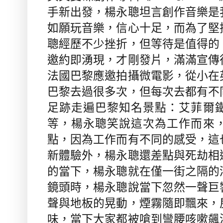
手新出發，楊永聰坦言創作音樂是
如願玩音樂，信心十足，而為了堅
聰經歷不少挫折，但等待是值得的
邀約即湧現，才剛發片，滿滿宣傳
法國巴黎應邀拍攝微電影，從小在
巴黎去過很多次，但每次去都有不
足跡走遍巴黎知名景點：艾菲爾
等，楊永聰笑說這次為工作而來
點，因為工作而有不同的感受，這
新體驗外，楊永聰還差點與死劫相
的當下，楊永聰就在僅一街之隔的
鏡頭時，楊永聰說當下忽然一聲巨
聲與地板的晃動，煙霧隨即飄來，
味，當下大家都被嗆到彎腰咳嗽飆