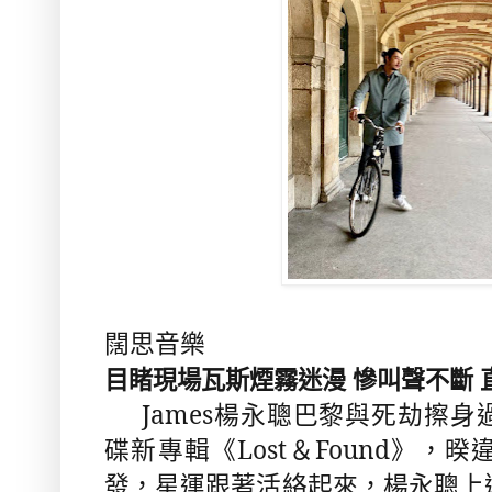
圖片
闊思音樂
目睹現場瓦斯煙霧迷漫 慘叫聲不斷 
James
楊永聰巴黎與死劫擦身
碟新專輯《
Lost
＆
Found
》，暌
發，星運跟著活絡起來，楊永聰上