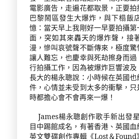
電影廣告，走遍花都取景，正要拍
巴黎鬧區發生大爆炸，與下榻飯
憶：當天早上我剛好一早要拍攝第
面，突如其來轟天的爆炸聲，接
漫，慘叫哀號聲不斷傳來，極度驚
讓人難忘，也慶幸與死劫擦身而過
行拍攝工作，因為被爆炸巨響波及
長大的楊永聰說：小時候在英國也
件，心情並未受到太多的衝擊，只
時都擔心會不會再來一爆！
James
楊永聰創作歌手新出發
目中踢館成名，有著香港、英國血
英文雙碟創作專輯《
Lost
＆
Found