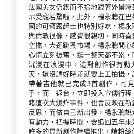
法國美女仍鍥而不捨地跟著外景隊
示受寵若驚啦，此外，楊永聰在巴
國的可頌跟起士也特別好吃，楊永
與倫敦很像，感覺很親切，同時喜
空擋，大逛跳蚤市場，楊永聰開心
心情立刻振奮，逛一整天都不累，
沉浸在浪漫中，這對創作很有動
天，還沒調好時差就要上工拍攝，
帶著吉他就已完成
3
首創作，可
手，而一返台，立即投入宣傳行程
睹這次大爆炸事件，也會反映在新
反思，而做自己新出發，楊永聰說
有動力，把握時間，要追回五年來
許多的最新創作陸續推出，請粉絲