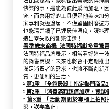
法比歐認為，能夠做出美味的料理
快樂的事，還能為彼此感情加溫，
究，而善用好的工具便是他美味加
家專利鈦極塗層，不僅堅固耐磨還
也能清楚鍋子已達最佳溫度，讓料
造出零失敗的饗樂佳餚！
看準歲末商機
法國特福獻多重驚
法國特福品牌表示，相當看好這一
的銷售商機，未來也將會不定期推
滿足消費者的需求，也將不斷創新
質、更便利的生活。
第
重
「全館最殺！指定熱門商品
²
1
3
第
重
「消費滿額超值加購，買越
²
2
第
重
「活動期間於專櫃上拍照
²
3
限，送完為止」