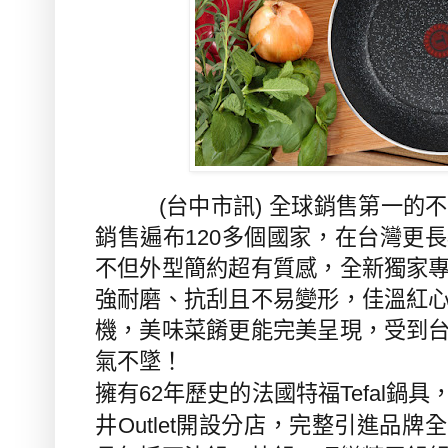
(台中市訊) 全球銷售第一的不
銷售遍布
120
多個國家，在台灣更長
不但外型簡約超有質感，全新獨家
強耐磨、抗刮且不易變形，佳溫紅
機，美味菜餚更能完美呈現，受到
氣不墜！
擁有
年歷史的法國特福
鍋具
62
Tefal
井
開設分店，完整引進品牌全
Outlet