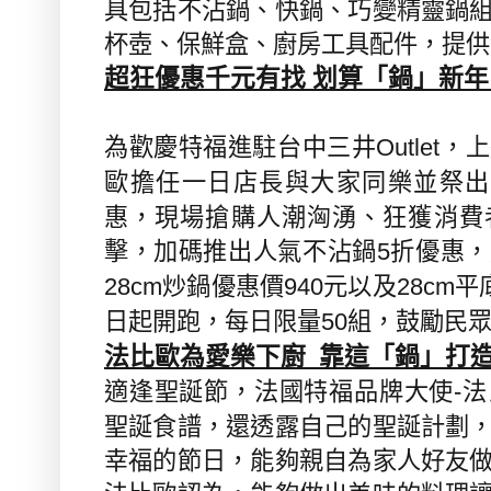
具包括不沾鍋、快鍋、巧變精靈鍋
杯壺、保鮮盒、廚房工具配件，提供
超狂優惠千元有找
划算「鍋」新年
為歡慶特福進駐台中三井
，上
Outlet
歐擔任一日店長與大家同樂並祭出
惠，現場搶購人潮洶湧、狂獲消費
擊，加碼推出人氣不沾鍋
折優惠，
5
炒鍋優惠價
元以及
平
28cm
940
28cm
日起開跑，每日限量
組，鼓勵民
50
法比歐為愛樂下廚
靠這「鍋」打
適逢聖誕節，法國特福品牌大使
法
-
聖誕食譜，還透露自己的聖誕計劃
幸福的節日，能夠親自為家人好友