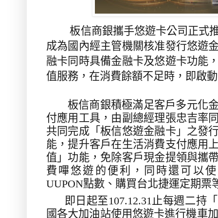
板信商銀攜手悠遊卡公司正式
成為國內經主管機關核准發行悠遊
融卡同時具備金融卡及悠遊卡功能
值服務，在消費餘額不足時，即啟動
板信商銀積極滿足客戶多元化
付應用工具，由副總經理張忠吉率
共同完成「板信悠遊金融卡」之發
能，提升客戶在生活消費支付應用
值」功能，免除客戶現金提領與攜
費嗶悠遊的便利，同時還可以使
UUPON
點數、購買台北捷運定期票
即日起至
107.12.31
止每週二持「
國各大加油站使用悠遊卡進行機車