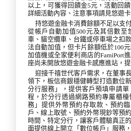
以上，可獲得回饋金
5
元，活動回饋
詳細活動內容、注意事項請見悠遊卡
持悠遊金融卡消費餘額不足以支
從帳戶自動加值
500
元及其倍數至
車、貓空纜車、台鐵或停車場之扣
法自動加值，但卡片餘額低於
100
元
加值機或全家便利商店的
FamiPort
進
座尚未開放悠遊金融卡感應進站，提
迎接千禧世代客戶需求，在董事
領下，板信商銀穩健轉型打造數位
分行服務」，提供客戶預填申請單
程，於分行透過網路預約專屬櫃檯
務」提供外幣預約存取款、預約臨
戶、線上取號、預約外幣現鈔等預
時間、特定分行，讓客戶體驗真正
面提供線上開立「數位帳戶」服務