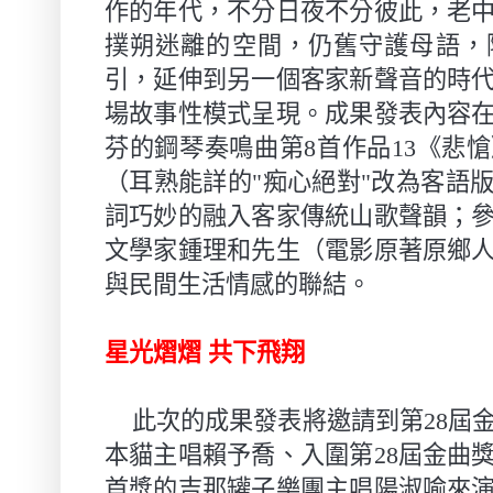
作的年代，不分日夜不分彼此，老
撲朔迷離的空間，仍舊守護母語，
引，延伸到另一個客家新聲音的時
場故事性模式呈現。成果發表內容
芬的鋼琴奏鳴曲第
8
首作品
13
《悲愴
（耳熟能詳的
"
痴心絕對
"
改為客語
詞巧妙的融入客家傳統山歌聲韻；
文學家鍾理和先生（電影原著原鄉
與民間生活情感的聯結。
星光熠熠 共下飛翔
此次的成果發表將邀請到第
28
屆
本貓主唱賴予喬、入圍第
28
屆金曲
首獎的吉那罐子樂團主唱陽淑喻來